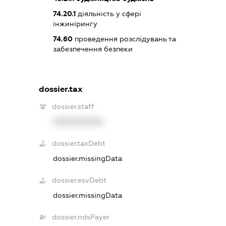
74.20.1
діяльність у сфері
інжинірингу
74.60
проведення розслідувань та
забезпечення безпеки
dossier.tax
dossier.staff
XXXXXXXXXX
dossier.taxDebt
dossier.missingData
dossier.esvDebt
dossier.missingData
dossier.ndsPayer