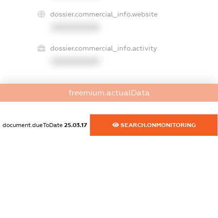
dossier.commercial_info.website
XXXXXXXXXX
dossier.commercial_info.activity
XXXXXXXXXX
freemium.actualData
freemium.exampleText_1
freemium.exampleText_2
freemium.anonymousPerSearch2
document.dueToDate
25.03.17
SEARCH.ONMONITORING
FREEMIUM.DETAILS
FREEMIUM.REGISTER