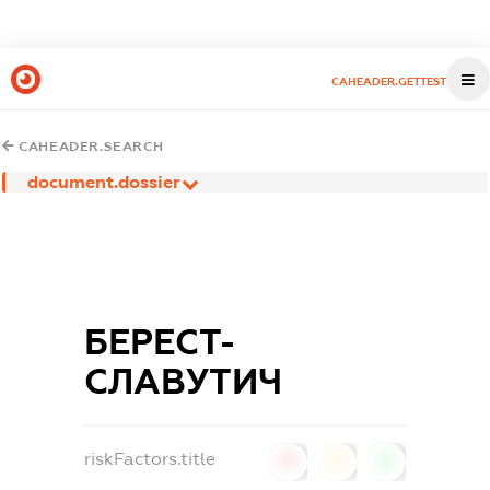
CAHEADER.GETTEST
CAHEADER.SEARCH
document.dossier
БЕРЕСТ-
СЛАВУТИЧ
riskFactors.title
0
0
0