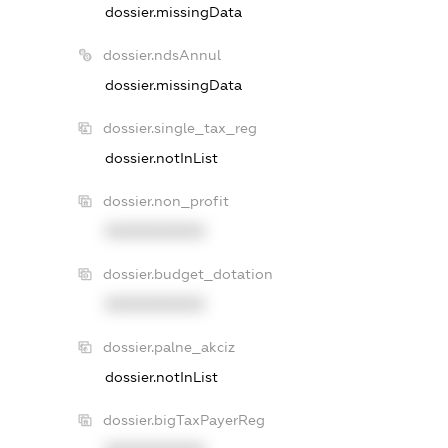
dossier.missingData
dossier.ndsAnnul
dossier.missingData
dossier.single_tax_reg
dossier.notInList
dossier.non_profit
XXXXXXXXXX
dossier.budget_dotation
XXXXXXXXXX
dossier.palne_akciz
dossier.notInList
dossier.bigTaxPayerReg