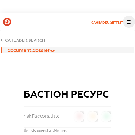
CAHEADER.GETTEST
CAHEADER.SEARCH
document.dossier
БАСТІОН РЕСУРС
riskFactors.title
0
0
0
dossier.fullName: