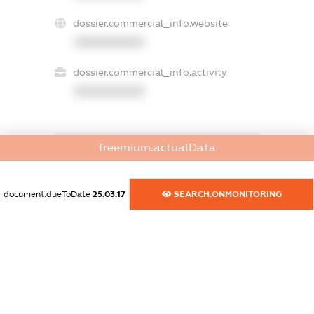
dossier.commercial_info.website
XXXXXXXXXX
dossier.commercial_info.activity
XXXXXXXXXX
freemium.actualData
freemium.exampleText_1
freemium.exampleText_2
freemium.anonymousPerSearch2
document.dueToDate
25.03.17
SEARCH.ONMONITORING
FREEMIUM.DETAILS
FREEMIUM.REGISTER