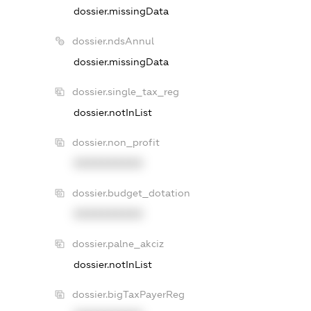
dossier.missingData
dossier.ndsAnnul
dossier.missingData
dossier.single_tax_reg
dossier.notInList
dossier.non_profit
XXXXXXXXXX
dossier.budget_dotation
XXXXXXXXXX
dossier.palne_akciz
dossier.notInList
dossier.bigTaxPayerReg