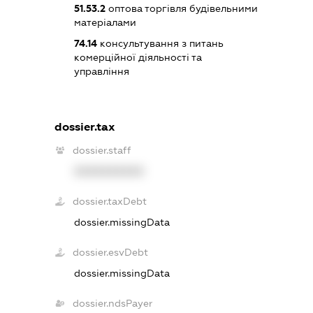
51.53.2
оптова торгівля будівельними
матеріалами
74.14
консультування з питань
комерційної діяльності та
управління
dossier.tax
dossier.staff
XXXXXXXXXX
dossier.taxDebt
dossier.missingData
dossier.esvDebt
dossier.missingData
dossier.ndsPayer