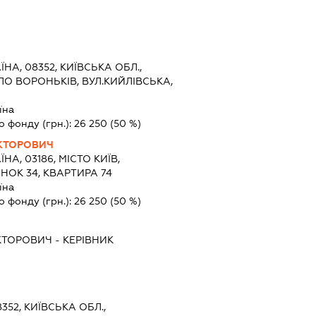
ЇНА, 08352, КИЇВСЬКА ОБЛ.,
ЛО ВОРОНЬКІВ, ВУЛ.КИЙЛІВСЬКА,
їна
о фонду (грн.):
26 250
(50 %)
ІКТОРОВИЧ
ЇНА, 03186, МІСТО КИЇВ,
НОК 34, КВАРТИРА 74
їна
о фонду (грн.):
26 250
(50 %)
КТОРОВИЧ
-
КЕРІВНИК
8352, КИЇВСЬКА ОБЛ.,