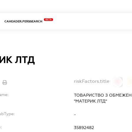
BETA
CAHEADER.PERSSEARCH
ИК ЛТД
riskFactors.title
0
Name:
ТОВАРИСТВО З ОБМЕЖЕН
"МАТЕРИК ЛТД"
ubType:
-
:
35892482