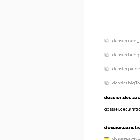
dossier.non_
dossier.budg
dossier.paln
dossier.bigT
dossier.declara
dossier.declarat
dossier.sancti
dossier.spec