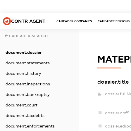
CONTR AGENT
CAHEADER.COMPANIES
CAHEADER.PERSONS
CAHEADER.SEARCH
document.dossier
МАТЕР
document.statements
document.history
dossier.title
document.inspections
dossier.full
document.bankruptcy
document.court
dossier.opfS
document.taxdebts
dossier.edrpo
document.enforcements