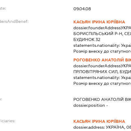
te:
09.04.08
dersAndBenef:
КАСЬЯН ІРИНА ЮРІЇВНА
dossier.founderAddress
УКРА
БОРИСПІЛЬСЬКИЙ Р-Н, СЕ
БУДИНОК 32
statements.nationality:
Укра
Розмір внеску до статутног
РОГОВЕНКО АНАТОЛІЙ В
dossier.founderAddress
УКРА
ПР.ПОВІТРЯНИХ СИЛ, БУДИ
statements.nationality:
Укра
Розмір внеску до статутног
:
РОГОВЕНКО АНАТОЛІЙ ВІ
dossier.position -
iciaries:
КАСЬЯН ІРИНА ЮРІЇВНА
dossier.address:
УКРАЇНА, 0