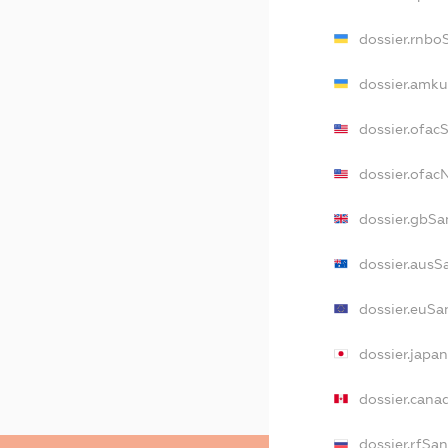
dossier.rnbo
dossier.amku
dossier.ofac
dossier.ofa
dossier.gbSa
dossier.ausS
dossier.euSa
dossier.japa
dossier.cana
dossier.rfSa