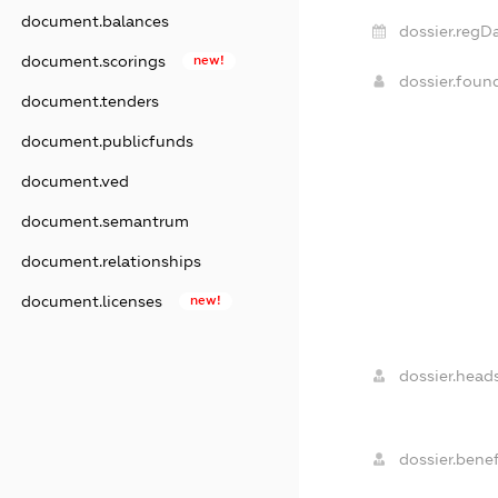
document.balances
dossier.regDa
document.scorings
new!
dossier.foun
document.tenders
document.publicfunds
document.ved
document.semantrum
document.relationships
document.licenses
new!
dossier.heads
dossier.benef