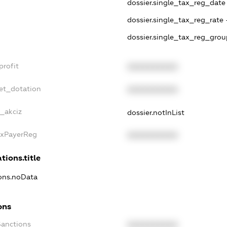
dossier.single_tax_reg_date -
dossier.single_tax_reg_rate 
dossier.single_tax_reg_grou
profit
XXXXXXXXXX
et_dotation
XXXXXXXXXX
e_akciz
dossier.notInList
axPayerReg
XXXXXXXXXX
tions.title
ions.noData
ons
Sanctions
XXXXXXXXXX