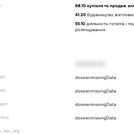
:
68.10
купівля та продаж вл
41.20
будівництво житлових
55.10
діяльність готелів і п
розміщування
XXXXXXXXXX
ebt
dossier.missingData
ebt
dossier.missingData
ayer
dossier.missingData
nnul
dossier.missingData
le_tax_reg