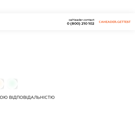
caHeader.contact
CAHEADER.GETTEST
0 (800) 210 102
0
0
ОЮ ВІДПОВІДАЛЬНІСТЮ