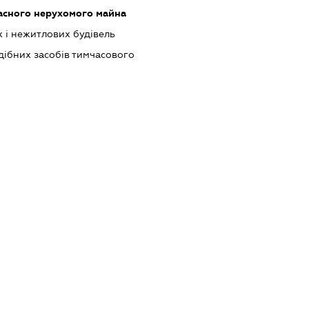
асного нерухомого майна
 і нежитлових будівель
одібних засобів тимчасового