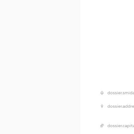
dossier.smida
dossier.addre
dossier.capita