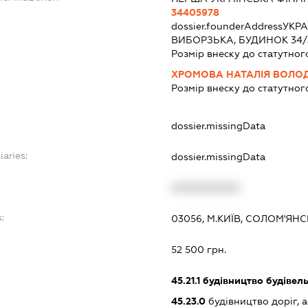
34405978
dossier.founderAddress
УКРА
ВИБОРЗЬКА, БУДИНОК 34/
Розмір внеску до статутног
ХРОМОВА НАТАЛІЯ ВОЛО
Розмір внеску до статутног
dossier.missingData
iaries:
dossier.missingData
XXXXXXXXXX
:
03056, М.КИЇВ, СОЛОМ'ЯН
52 500 грн.
45.21.1
будівництво будівел
45.23.0
будівництво доріг, 