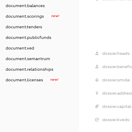
document.balances
document.scorings
new!
document.tenders
document.publicfunds
document.ved
dossier.heads:
document.semantrum
dossier.benefic
document.relationships
document.licenses
new!
dossier.smida:
dossier.address
dossier.capital:
dossier.kveds: