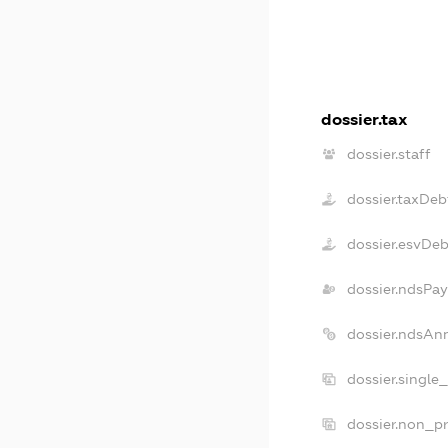
dossier.tax
dossier.staff
dossier.taxDeb
dossier.esvDeb
dossier.ndsPay
dossier.ndsAn
dossier.single
dossier.non_pr