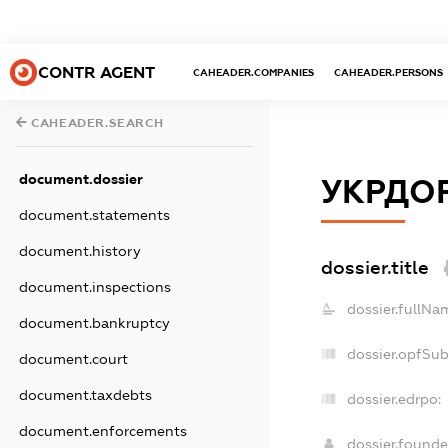
CONTR AGENT
CAHEADER.COMPANIES
CAHEADER.PERSONS
CAHEADER.SEARCH
document.dossier
УКРДО
document.statements
document.history
dossier.title
document.inspections
dossier.fullNa
document.bankruptcy
dossier.opfSu
document.court
document.taxdebts
dossier.edrpo:
document.enforcements
dossier.found