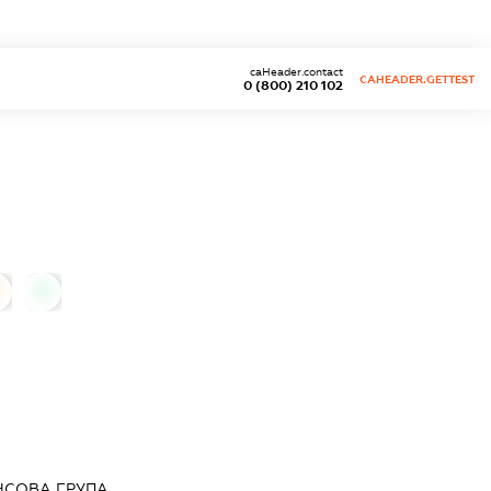
caHeader.contact
CAHEADER.GETTEST
0 (800) 210 102
0
НСОВА ГРУПА