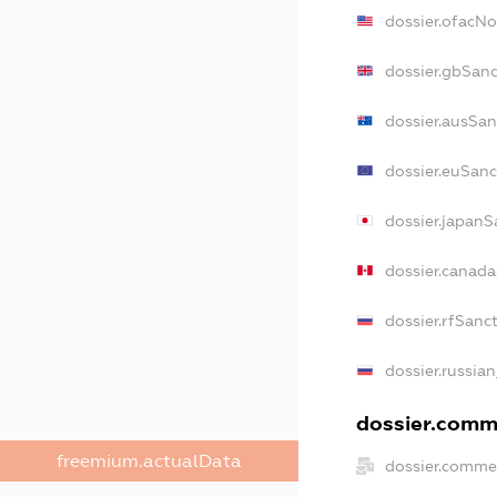
dossier.ofacN
dossier.gbSan
dossier.ausSan
dossier.euSanc
dossier.japanS
dossier.canad
dossier.rfSanc
dossier.russian
dossier.comme
freemium.actualData
dossier.comme