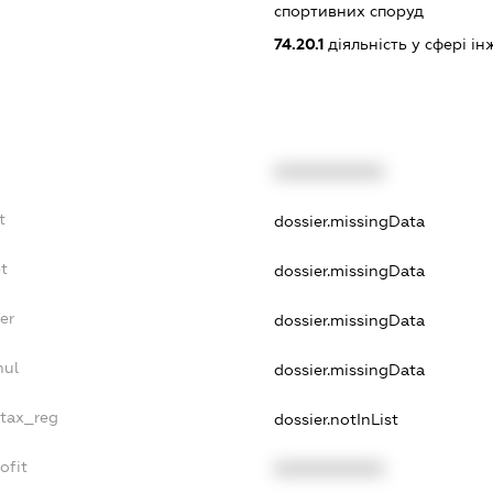
спортивних споруд
74.20.1
діяльність у сфері і
XXXXXXXXXX
t
dossier.missingData
t
dossier.missingData
er
dossier.missingData
nul
dossier.missingData
_tax_reg
dossier.notInList
ofit
XXXXXXXXXX