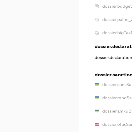
dossier.budge
dossier.palne_
dossier.bigTa
dossier.declarat
dossier.declaratio
dossier.sanctio
dossier.specSa
dossier.rnboSa
dossier.amkuBl
dossier.ofacSa