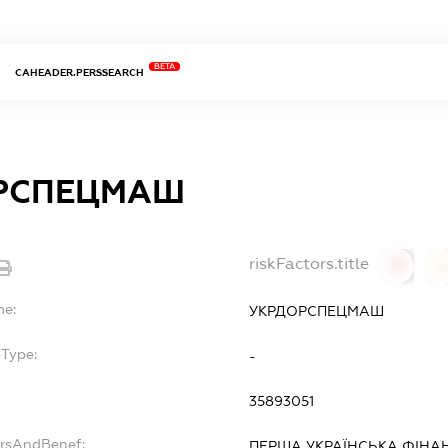
BETA
CAHEADER.PERSSEARCH
РСПЕЦМАШ
riskFactors.title
0
0
me:
УКРДОРСПЕЦМАШ
bType:
-
35893051
ersAndBenef:
ПЕРША УКРАЇНСЬКА ФІНА