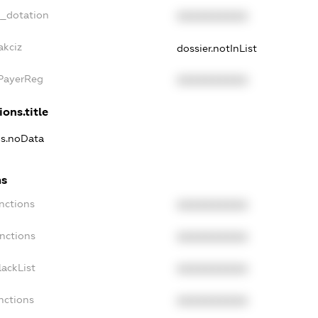
t_dotation
XXXXXXXXXX
akciz
dossier.notInList
xPayerReg
XXXXXXXXXX
ions.title
ns.noData
ns
nctions
XXXXXXXXXX
nctions
XXXXXXXXXX
ackList
XXXXXXXXXX
nctions
XXXXXXXXXX