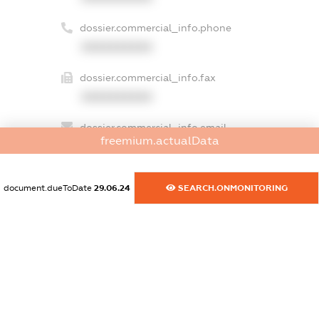
dossier.commercial_info.phone
XXXXXXXXXX
dossier.commercial_info.fax
XXXXXXXXXX
dossier.commercial_info.email
freemium.actualData
XXXXXXXXXX
dossier.commercial_info.website
document.dueToDate
29.06.24
SEARCH.ONMONITORING
XXXXXXXXXX
dossier.commercial_info.activity
XXXXXXXXXX
freemium.exampleText_1