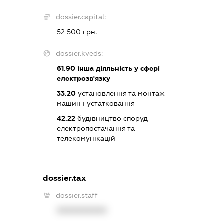
dossier.capital:
52 500 грн.
dossier.kveds:
61.90
інша діяльність у сфері
електрозв'язку
33.20
установлення та монтаж
машин і устатковання
42.22
будівництво споруд
електропостачання та
телекомунікацій
dossier.tax
dossier.staff
XXXXXXXXXX