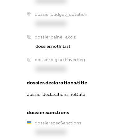
XXXXXXXXXX
dossier.budget_dotation
XXXXXXXXXX
dossier.palne_akciz
dossier.notInList
dossier.bigTaxPayerReg
XXXXXXXXXX
dossier.declarations.title
dossier.declarations.noData
dossier.sanctions
dossier.specSanctions
XXXXXXXXXX