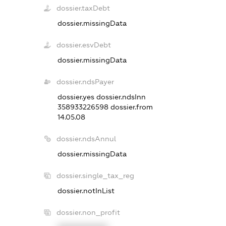
dossier.taxDebt
dossier.missingData
dossier.esvDebt
dossier.missingData
dossier.ndsPayer
dossier.yes
dossier.ndsInn
358933226598
dossier.from
14.05.08
dossier.ndsAnnul
dossier.missingData
dossier.single_tax_reg
dossier.notInList
dossier.non_profit