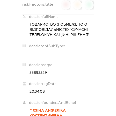
riskFactors.title
0
0
0
dossier.fullName:
ТОВАРИСТВО З ОБМЕЖЕНОЮ
ВІДПОВІДАЛЬНІСТЮ "СУЧАСНІ
ТЕЛЕКОМУНІКАЦІЙНІ РІШЕННЯ"
dossier.opfSubType:
-
dossier.edrpo:
35893329
dossier.regDate:
20.04.08
dossier.foundersAndBenef:
МЄЗІНА АНЖЕЛІКА
КОСТЯНТИНІВНА