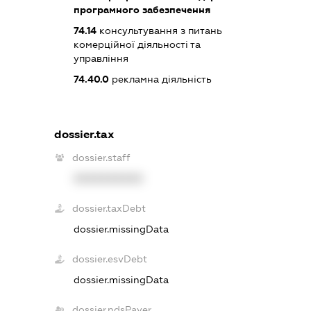
програмного забезпечення
74.14
консультування з питань
комерційної діяльності та
управління
74.40.0
рекламна діяльність
dossier.tax
dossier.staff
XXXXXXXXXX
dossier.taxDebt
dossier.missingData
dossier.esvDebt
dossier.missingData
dossier.ndsPayer