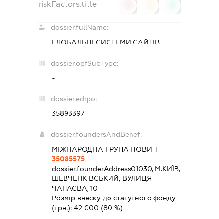
riskFactors.title
0
0
0
dossier.fullName:
ГЛОБАЛЬНІ СИСТЕМИ САЙТІВ
dossier.opfSubType:
-
dossier.edrpo:
35893397
dossier.foundersAndBenef:
МІЖНАРОДНА ГРУПА НОВИН
35085575
dossier.founderAddress
01030, М.КИЇВ,
ШЕВЧЕНКІВСЬКИЙ, ВУЛИЦЯ
ЧАПАЄВА, 10
Розмір внеску до статутного фонду
(грн.):
42 000
(80 %)