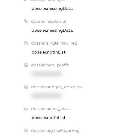
dossier.missingData
dossier.ndsAnnul
dossier.missingData
dossier.single_tax_reg
dossier.notInList
dossier.non_profit
XXXXXXXXXX
dossier.budget_dotation
XXXXXXXXXX
dossier.palne_akciz
dossier.notInList
dossier.bigTaxPayerReg