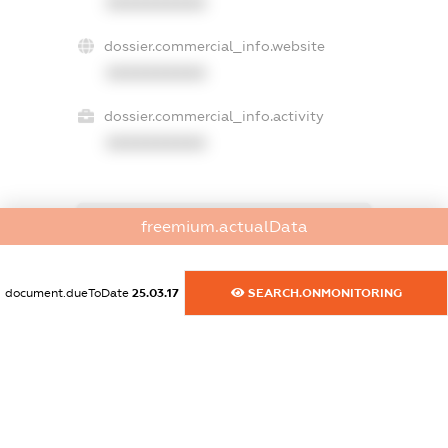
XXXXXXXXXX
dossier.commercial_info.website
XXXXXXXXXX
dossier.commercial_info.activity
XXXXXXXXXX
freemium.actualData
freemium.exampleText_1
freemium.exampleText_2
freemium.anonymousPerSearch2
document.dueToDate
25.03.17
SEARCH.ONMONITORING
FREEMIUM.DETAILS
FREEMIUM.REGISTER