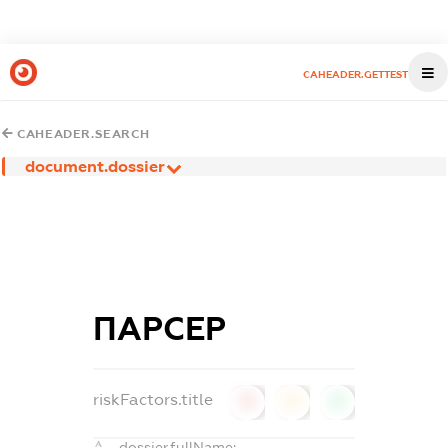
CAHEADER.GETTEST
CAHEADER.SEARCH
document.dossier
ПАРСЕР
riskFactors.title
0
0
0
dossier.fullName: