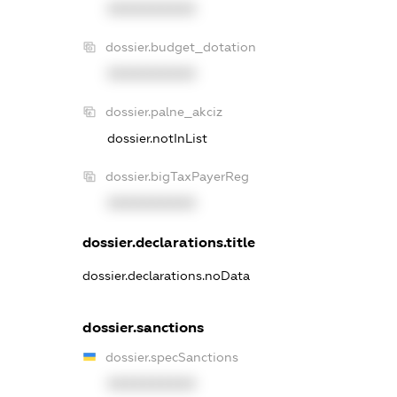
XXXXXXXXXX
dossier.budget_dotation
XXXXXXXXXX
dossier.palne_akciz
dossier.notInList
dossier.bigTaxPayerReg
XXXXXXXXXX
dossier.declarations.title
dossier.declarations.noData
dossier.sanctions
dossier.specSanctions
XXXXXXXXXX