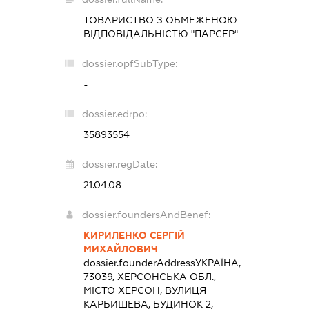
ТОВАРИСТВО З ОБМЕЖЕНОЮ
ВІДПОВІДАЛЬНІСТЮ "ПАРСЕР"
dossier.opfSubType:
-
dossier.edrpo:
35893554
dossier.regDate:
21.04.08
dossier.foundersAndBenef:
КИРИЛЕНКО СЕРГІЙ
МИХАЙЛОВИЧ
dossier.founderAddress
УКРАЇНА,
73039, ХЕРСОНСЬКА ОБЛ.,
МІСТО ХЕРСОН, ВУЛИЦЯ
КАРБИШЕВА, БУДИНОК 2,