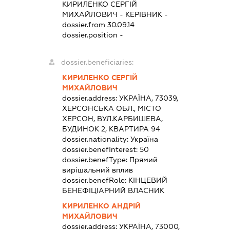
КИРИЛЕНКО СЕРГІЙ
МИХАЙЛОВИЧ
-
КЕРІВНИК
-
dossier.from 30.09.14
dossier.position -
dossier.beneficiaries:
КИРИЛЕНКО СЕРГІЙ
МИХАЙЛОВИЧ
dossier.address:
УКРАЇНА, 73039,
ХЕРСОНСЬКА ОБЛ., МІСТО
ХЕРСОН, ВУЛ.КАРБИШЕВА,
БУДИНОК 2, КВАРТИРА 94
dossier.nationality:
Україна
dossier.benefInterest:
50
dossier.benefType:
Прямий
вирішальний вплив
dossier.benefRole:
КІНЦЕВИЙ
БЕНЕФІЦІАРНИЙ ВЛАСНИК
КИРИЛЕНКО АНДРІЙ
МИХАЙЛОВИЧ
dossier.address:
УКРАЇНА, 73000,