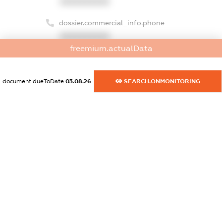
XXXXXXXXXX
dossier.commercial_info.phone
XXXXXXXXXX
freemium.actualData
dossier.commercial_info.fax
XXXXXXXXXX
document.dueToDate
03.08.26
SEARCH.ONMONITORING
dossier.commercial_info.email
XXXXXXXXXX
dossier.commercial_info.website
XXXXXXXXXX
dossier.commercial_info.activity
XXXXXXXXXX
freemium.exampleText_1