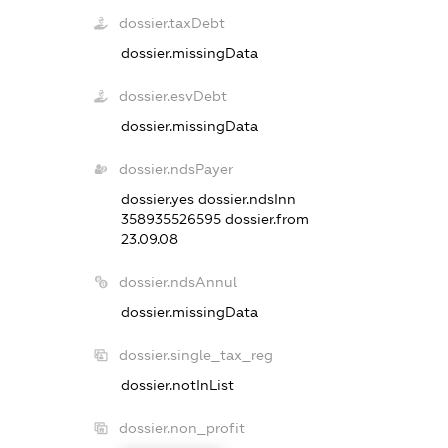
dossier.taxDebt
dossier.missingData
dossier.esvDebt
dossier.missingData
dossier.ndsPayer
dossier.yes
dossier.ndsInn
358935526595
dossier.from
23.09.08
dossier.ndsAnnul
dossier.missingData
dossier.single_tax_reg
dossier.notInList
dossier.non_profit