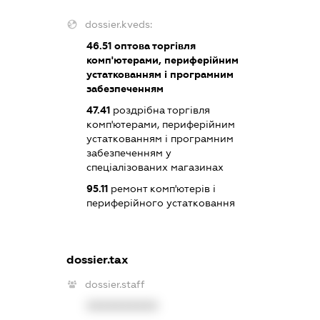
dossier.kveds:
46.51
оптова торгівля
комп'ютерами, периферійним
устаткованням і програмним
забезпеченням
47.41
роздрібна торгівля
комп'ютерами, периферійним
устаткованням і програмним
забезпеченням у
спеціалізованих магазинах
95.11
ремонт комп'ютерів і
периферійного устатковання
dossier.tax
dossier.staff
XXXXXXXXXX