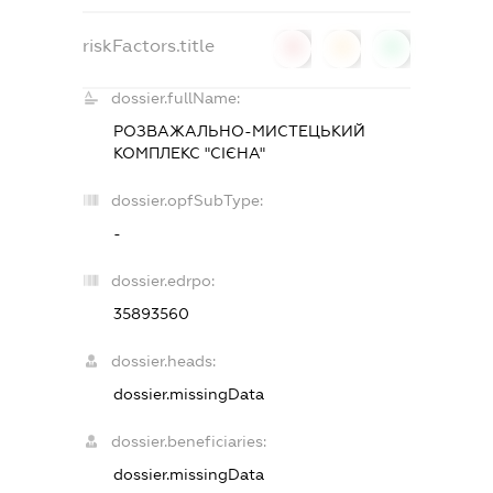
riskFactors.title
0
0
0
dossier.fullName:
РОЗВАЖАЛЬНО-МИСТЕЦЬКИЙ
КОМПЛЕКС "СІЄНА"
dossier.opfSubType:
-
dossier.edrpo:
35893560
dossier.heads:
dossier.missingData
dossier.beneficiaries:
dossier.missingData