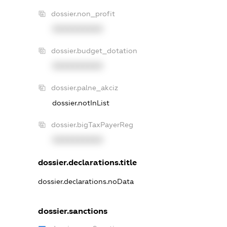
dossier.non_profit
XXXXXXXXXX
dossier.budget_dotation
XXXXXXXXXX
dossier.palne_akciz
dossier.notInList
dossier.bigTaxPayerReg
XXXXXXXXXX
dossier.declarations.title
dossier.declarations.noData
dossier.sanctions