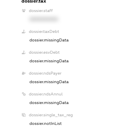
dossier.tax
dossier.staff
XXXXXXXXXX
dossier.taxDebt
dossier.missingData
dossier.esvDebt
dossier.missingData
dossier.ndsPayer
dossier.missingData
dossier.ndsAnnul
dossier.missingData
dossier.single_tax_reg
dossier.notInList