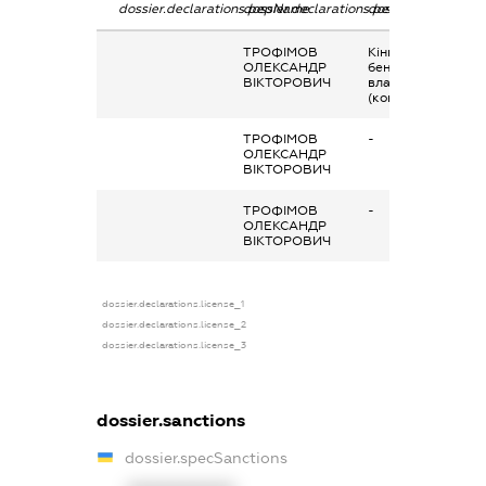
dossier.declarations.pepName
dossier.declarations.personName
dossier.declaratio
ТРОФІМОВ
Кінцевий
ОЛЕКСАНДР
бенефіціарний
ВІКТОРОВИЧ
власник
(контролер)
ТРОФІМОВ
-
ОЛЕКСАНДР
ВІКТОРОВИЧ
ТРОФІМОВ
-
ОЛЕКСАНДР
ВІКТОРОВИЧ
dossier.declarations.license_1
dossier.declarations.license_2
dossier.declarations.license_3
dossier.sanctions
dossier.specSanctions