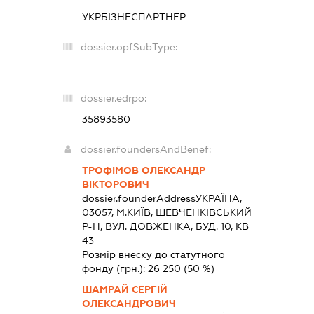
УКРБІЗНЕСПАРТНЕР
dossier.opfSubType:
-
dossier.edrpo:
35893580
dossier.foundersAndBenef:
ТРОФІМОВ ОЛЕКСАНДР
ВІКТОРОВИЧ
dossier.founderAddress
УКРАЇНА,
03057, М.КИЇВ, ШЕВЧЕНКІВСЬКИЙ
Р-Н, ВУЛ. ДОВЖЕНКА, БУД. 10, КВ
43
Розмір внеску до статутного
фонду (грн.):
26 250
(50 %)
ШАМРАЙ СЕРГІЙ
ОЛЕКСАНДРОВИЧ