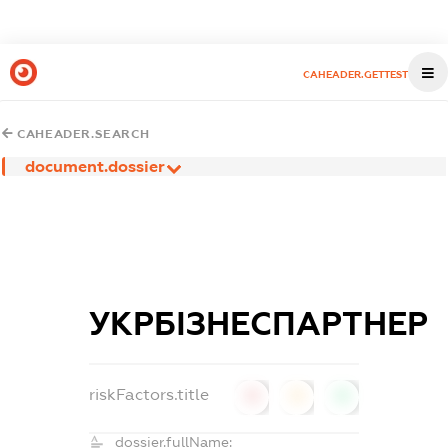
CAHEADER.GETTEST
CAHEADER.SEARCH
document.dossier
УКРБІЗНЕСПАРТНЕР
riskFactors.title
0
0
0
dossier.fullName: