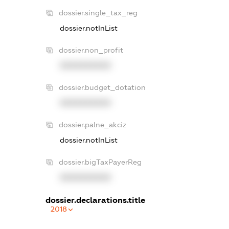
dossier.single_tax_reg
dossier.notInList
dossier.non_profit
XXXXXXXXXX
dossier.budget_dotation
XXXXXXXXXX
dossier.palne_akciz
dossier.notInList
dossier.bigTaxPayerReg
XXXXXXXXXX
dossier.declarations.title
2018