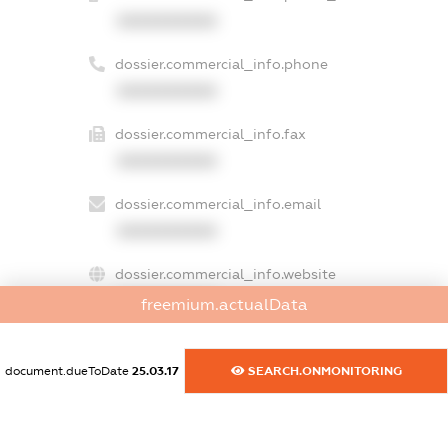
XXXXXXXXXX
dossier.commercial_info.phone
XXXXXXXXXX
dossier.commercial_info.fax
XXXXXXXXXX
dossier.commercial_info.email
XXXXXXXXXX
dossier.commercial_info.website
XXXXXXXXXX
freemium.actualData
dossier.commercial_info.activity
XXXXXXXXXX
document.dueToDate
25.03.17
SEARCH.ONMONITORING