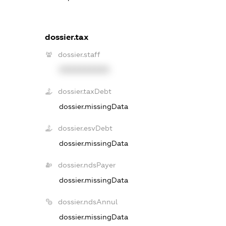
dossier.tax
dossier.staff
XXXXXXXXXX
dossier.taxDebt
dossier.missingData
dossier.esvDebt
dossier.missingData
dossier.ndsPayer
dossier.missingData
dossier.ndsAnnul
dossier.missingData