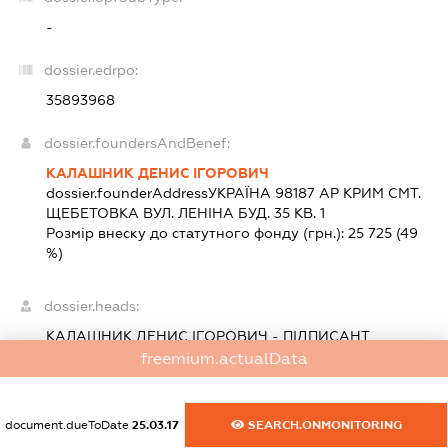
-
dossier.edrpo:
35893968
dossier.foundersAndBenef:
КАЛАШНИК ДЕНИС ІГОРОВИЧ
dossier.founderAddress
УКРАЇНА 98187 АР КРИМ СМТ.
ЩЕБЕТОВКА ВУЛ. ЛЕНІНА БУД. 35 КВ. 1
Розмір внеску до статутного фонду (грн.):
25 725
(49
%)
dossier.heads:
КАЛАШНИК ДЕНИС ІГОРОВИЧ
-
ПІДПИСАНТ
dossier.position -
freemium.actualData
КАЛАШНИК ДЕНИС ІГОРОВИЧ
-
КЕРІВНИК
dossier.position -
document.dueToDate
25.03.17
SEARCH.ONMONITORING