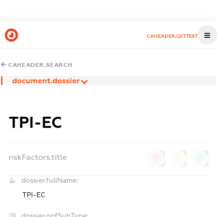
CAHEADER.GETTEST
CAHEADER.SEARCH
document.dossier
ТРІ-ЕС
riskFactors.title
0
0
0
dossier.fullName:
ТРІ-ЕС
dossier.opfSubType: