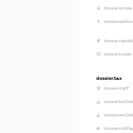
dossier.smida:
dossier.addres
dossier.capital
dossier.kveds:
dossier.tax
dossier.staff
dossier.taxDe
dossier.esvDe
dossier.ndsPa