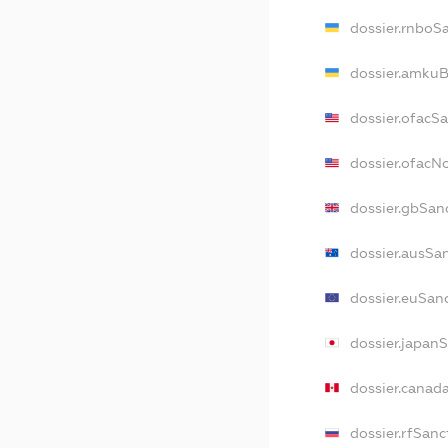
dossier.rnboS
dossier.amkuB
dossier.ofacS
dossier.ofac
dossier.gbSan
dossier.ausSa
dossier.euSan
dossier.japan
dossier.canad
dossier.rfSanc