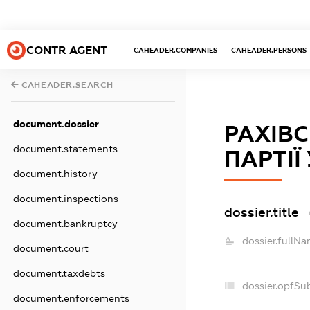
CONTR AGENT
CAHEADER.COMPANIES
CAHEADER.PERSONS
CAHEADER.SEARCH
document.dossier
РАХІВС
document.statements
ПАРТІЇ
document.history
document.inspections
dossier.title
document.bankruptcy
dossier.fullNa
document.court
document.taxdebts
dossier.opfSu
document.enforcements