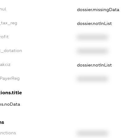
nul
dossier.missingData
_tax_reg
dossier.notInList
ofit
XXXXXXXXXX
t_dotation
XXXXXXXXXX
akciz
dossier.notInList
xPayerReg
XXXXXXXXXX
ions.title
ons.noData
ns
anctions
XXXXXXXXXX