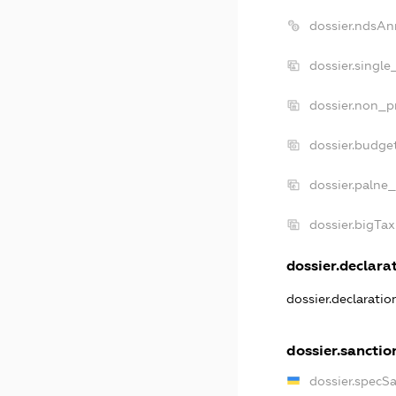
dossier.ndsAn
dossier.single
dossier.non_pr
dossier.budge
dossier.palne_
dossier.bigTa
dossier.declarat
dossier.declarati
dossier.sanctio
dossier.specS