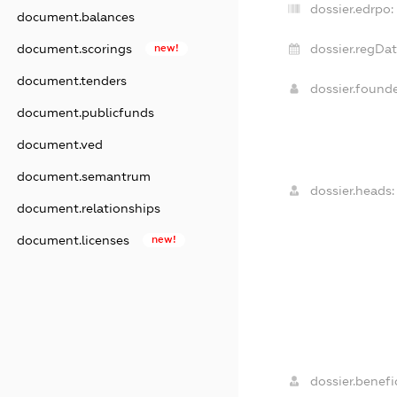
dossier.edrpo:
document.balances
dossier.regDat
document.scorings
new!
document.tenders
dossier.found
document.publicfunds
document.ved
document.semantrum
dossier.heads:
document.relationships
document.licenses
new!
dossier.benefic