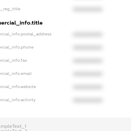
n_reg_title
XXXXXXXXXX
rcial_info.title
rcial_info.postal_address
XXXXXXXXXX
rcial_info.phone
XXXXXXXXXX
rcial_info.fax
XXXXXXXXXX
rcial_info.email
XXXXXXXXXX
rcial_info.website
XXXXXXXXXX
cial_info.activity
XXXXXXXXXX
ampleText_1