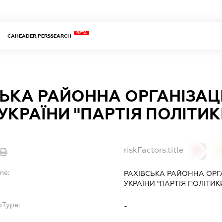
BETA
CAHEADER.PERSSEARCH
ЬКА РАЙОННА ОРГАНІЗАЦ
 УКРАЇНИ "ПАРТІЯ ПОЛІТИК
riskFactors.title
0
0
me:
РАХІВСЬКА РАЙОННА ОРГА
УКРАЇНИ "ПАРТІЯ ПОЛІТИК
bType:
-