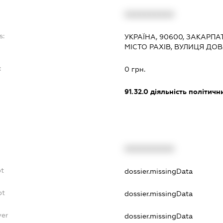
XXXXXXXXXX
s:
УКРАЇНА, 90600, ЗАКАРПА
МІСТО РАХІВ, ВУЛИЦЯ ДОВ
:
0 грн.
91.32.0
діяльність політичн
XXXXXXXXXX
bt
dossier.missingData
bt
dossier.missingData
yer
dossier.missingData