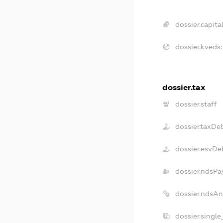
dossier.capital
dossier.kveds:
dossier.tax
dossier.staff
dossier.taxDe
dossier.esvDe
dossier.ndsPa
dossier.ndsAn
dossier.singl