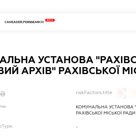
BETA
CAHEADER.PERSSEARCH
АЛЬНА УСТАНОВА "РАХІВ
ИЙ АРХІВ" РАХІВСЬКОЇ МІ
riskFactors.title
0
ame:
КОМУНАЛЬНА УСТАНОВА "
РАХІВСЬКОЇ МІСЬКОЇ РАДИ
bType:
-