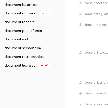
dossier.edrpo:
document.balances
document.scorings
new!
dossier.regDat
document.tenders
dossier.foun
document.publicfunds
document.ved
document.semantrum
dossier.heads:
document.relationships
document.licenses
new!
dossier.benefi
dossier.smida:
dossier.addres