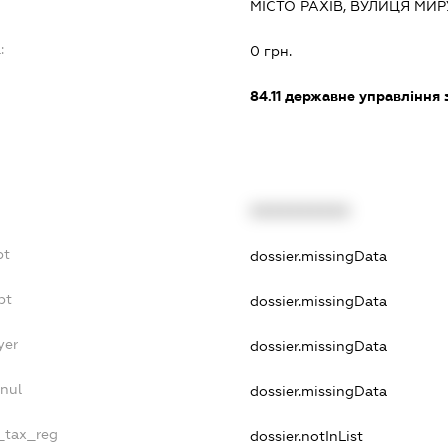
МІСТО РАХІВ, ВУЛИЦЯ МИР
:
0 грн.
84.11
державне управління 
XXXXXXXXXX
bt
dossier.missingData
bt
dossier.missingData
yer
dossier.missingData
nul
dossier.missingData
e_tax_reg
dossier.notInList