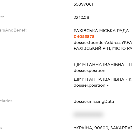
35897061
e:
22.10.08
dersAndBenef:
РАХІВСЬКА МІСЬКА РАДА
04053878
dossier.founderAddress
УКРА
РАХІВСЬКИЙ Р-Н, МІСТО Р
ДІМІЧ ГАННА ІВАНІВНА
-
П
dossier.position -
ДІМІЧ ГАННА ІВАНІВНА
-
К
dossier.position -
ciaries:
dossier.missingData
XXXXXXXXXX
s:
УКРАЇНА, 90600, ЗАКАРПА