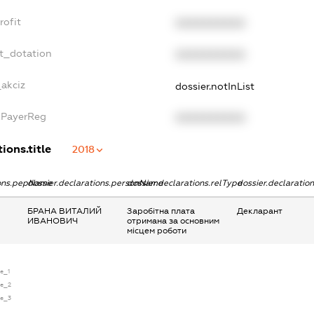
rofit
XXXXXXXXXX
t_dotation
XXXXXXXXXX
_akciz
dossier.notInList
xPayerReg
XXXXXXXXXX
ions.title
2018
ions.pepName
dossier.declarations.personName
dossier.declarations.relType
dossier.declaratio
БРАНА ВИТАЛИЙ
Заробітна плата
Декларант
ИВАНОВИЧ
отримана за основним
місцем роботи
se_1
se_2
se_3