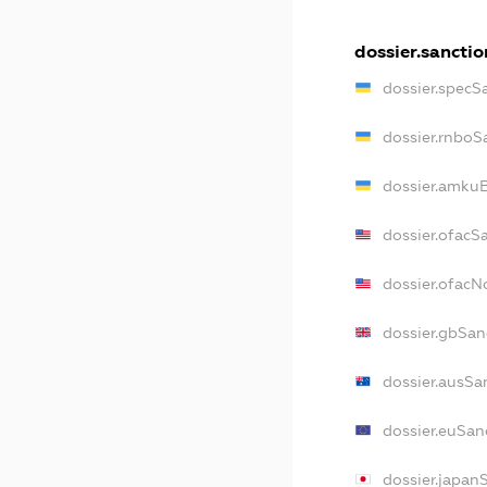
dossier.sanctio
dossier.specS
dossier.rnboS
dossier.amkuB
dossier.ofacS
dossier.ofac
dossier.gbSan
dossier.ausSa
dossier.euSan
dossier.japan