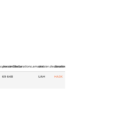
ns.personStatus
dossier.declarations.amount
dossier.declarations.currency
dossier.declarations.source
69 648
UAH
НАЗК