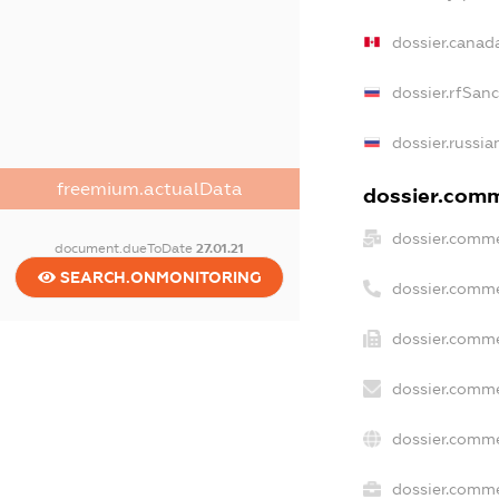
dossier.canad
dossier.rfSan
dossier.russia
freemium.actualData
dossier.comme
dossier.comme
document.dueToDate
27.01.21
SEARCH.ONMONITORING
dossier.comme
dossier.comme
dossier.comme
dossier.comme
dossier.comme