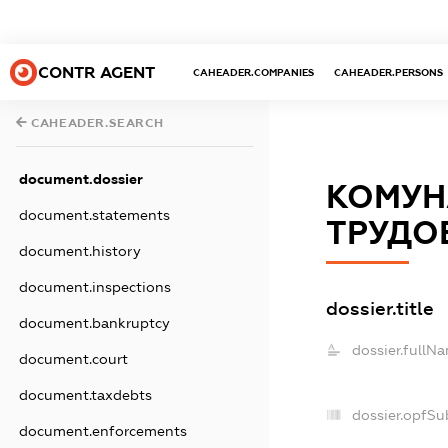
CONTR AGENT
CAHEADER.COMPANIES
CAHEADER.PERSONS
CAHEADER.SEARCH
document.dossier
КОМУН
document.statements
ТРУДОВ
document.history
document.inspections
dossier.title
document.bankruptcy
dossier.fullN
document.court
document.taxdebts
dossier.opfSu
document.enforcements