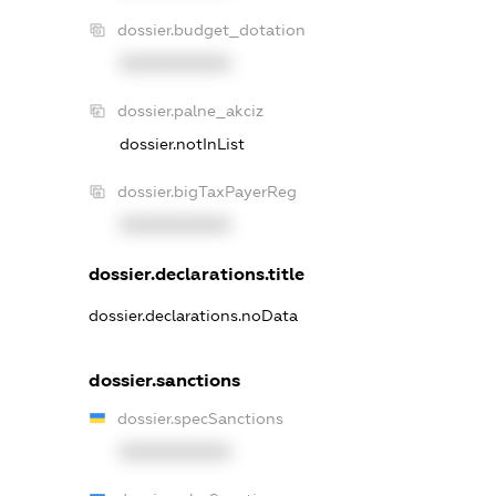
dossier.budget_dotation
XXXXXXXXXX
dossier.palne_akciz
dossier.notInList
dossier.bigTaxPayerReg
XXXXXXXXXX
dossier.declarations.title
dossier.declarations.noData
dossier.sanctions
dossier.specSanctions
XXXXXXXXXX