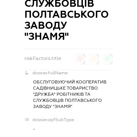
СЛУЖБОВЦІВ
ПОЛТАВСЬКОГО
ЗАВОДУ
"ЗНАМЯ"
riskFactors.title
0
0
0
dossier.fullName:
ОБСЛУГОВУЮЧИЙ КООПЕРАТИВ
САДІВНИЦЬКЕ ТОВАРИСТВО
"ДРУЖБА" РОБІТНИКІВ ТА
СЛУЖБОВЦІВ ПОЛТАВСЬКОГО
ЗАВОДУ "ЗНАМЯ"
dossier.opfSubType:
-