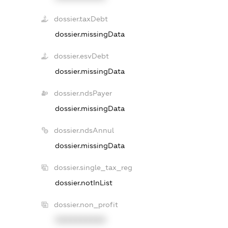
dossier.taxDebt
dossier.missingData
dossier.esvDebt
dossier.missingData
dossier.ndsPayer
dossier.missingData
dossier.ndsAnnul
dossier.missingData
dossier.single_tax_reg
dossier.notInList
dossier.non_profit
XXXXXXXXXX