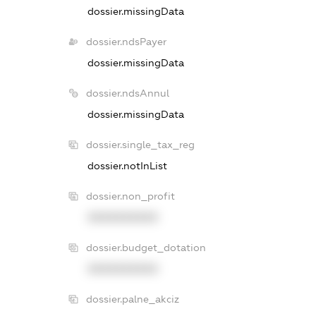
dossier.missingData
dossier.ndsPayer
dossier.missingData
dossier.ndsAnnul
dossier.missingData
dossier.single_tax_reg
dossier.notInList
dossier.non_profit
XXXXXXXXXX
dossier.budget_dotation
XXXXXXXXXX
dossier.palne_akciz