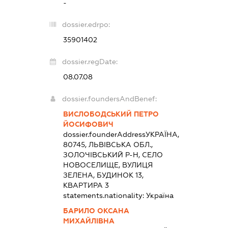
-
dossier.edrpo:
35901402
dossier.regDate:
08.07.08
dossier.foundersAndBenef:
ВИСЛОБОДСЬКИЙ ПЕТРО
ЙОСИФОВИЧ
dossier.founderAddress
УКРАЇНА,
80745, ЛЬВІВСЬКА ОБЛ.,
ЗОЛОЧІВСЬКИЙ Р-Н, СЕЛО
НОВОСЕЛИЩЕ, ВУЛИЦЯ
ЗЕЛЕНА, БУДИНОК 13,
КВАРТИРА 3
statements.nationality:
Україна
БАРИЛО ОКСАНА
МИХАЙЛІВНА