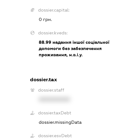
dossier.capital:
0 грн.
dossier.kveds:
88.99
надання іншої соціальної
допомоги без забезпечення
проживання, н.в.і.у.
dossier.tax
dossier.staff
XXXXXXXXXX
dossier.taxDebt
dossier.missingData
dossier.esvDebt