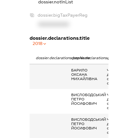
dossier.notInList
dossier.bigTaxPayerReg
XXXXXXXXXX
dossier.declarations.title
2018
dossier.declarations.pepName
dossier.declarations.personName
dossier.declarati
БАРИЛО
Членство суб’єкт
ОКСАНА
декларування в
МИХАЙЛІВНА
організаціях та ї
органах
ВИСЛОБОДСЬКИЙ
Членство суб’єкт
ПЕТРО
декларування в
ЙОСИФОВИЧ
організаціях та ї
органах
ВИСЛОБОДСЬКИЙ
Членство суб’єкт
ПЕТРО
декларування в
ЙОСИФОВИЧ
організаціях та ї
органах