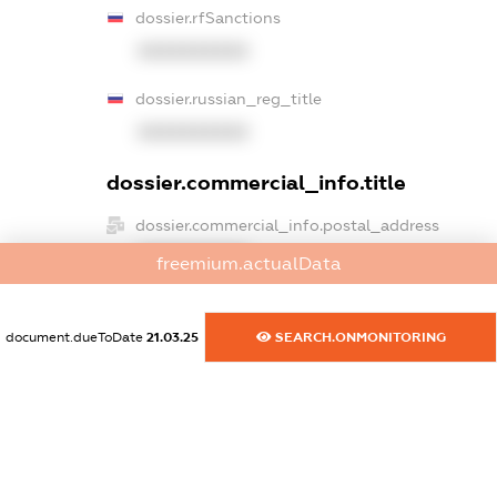
dossier.rfSanctions
XXXXXXXXXX
dossier.russian_reg_title
XXXXXXXXXX
dossier.commercial_info.title
dossier.commercial_info.postal_address
XXXXXXXXXX
freemium.actualData
dossier.commercial_info.phone
XXXXXXXXXX
document.dueToDate
21.03.25
SEARCH.ONMONITORING
dossier.commercial_info.fax
XXXXXXXXXX
dossier.commercial_info.email
XXXXXXXXXX