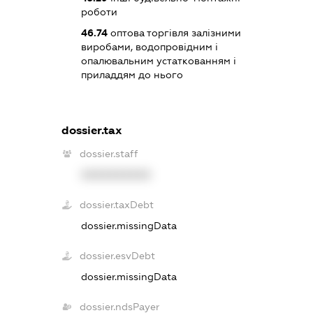
роботи
46.74
оптова торгівля залізними
виробами, водопровідним і
опалювальним устаткованням і
приладдям до нього
dossier.tax
dossier.staff
XXXXXXXXXX
dossier.taxDebt
dossier.missingData
dossier.esvDebt
dossier.missingData
dossier.ndsPayer