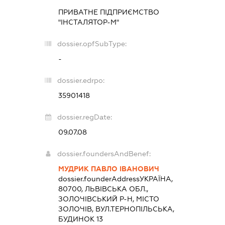
ПРИВАТНЕ ПІДПРИЄМСТВО
"ІНСТАЛЯТОР-М"
dossier.opfSubType:
-
dossier.edrpo:
35901418
dossier.regDate:
09.07.08
dossier.foundersAndBenef:
МУДРИК ПАВЛО ІВАНОВИЧ
dossier.founderAddress
УКРАЇНА,
80700, ЛЬВІВСЬКА ОБЛ.,
ЗОЛОЧІВСЬКИЙ Р-Н, МІСТО
ЗОЛОЧІВ, ВУЛ.ТЕРНОПІЛЬСЬКА,
БУДИНОК 13