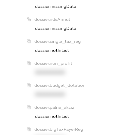
dossier.missingData
dossier.ndsAnnul
dossier.missingData
dossier.single_tax_reg
dossier.notInList
dossier.non_profit
XXXXXXXXXX
dossier.budget_dotation
XXXXXXXXXX
dossier.palne_akciz
dossier.notInList
dossier.bigTaxPayerReg