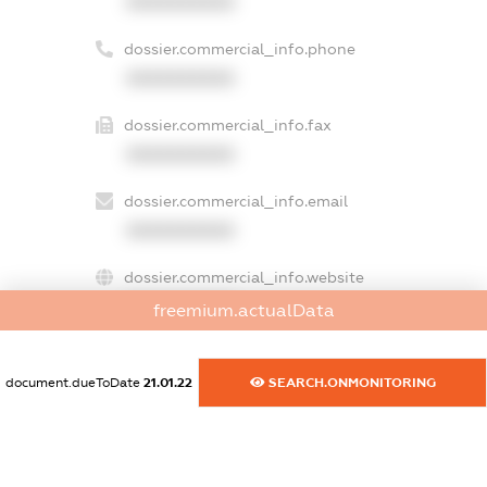
XXXXXXXXXX
dossier.commercial_info.phone
XXXXXXXXXX
dossier.commercial_info.fax
XXXXXXXXXX
dossier.commercial_info.email
XXXXXXXXXX
dossier.commercial_info.website
XXXXXXXXXX
freemium.actualData
dossier.commercial_info.activity
XXXXXXXXXX
document.dueToDate
21.01.22
SEARCH.ONMONITORING
freemium.exampleText_1