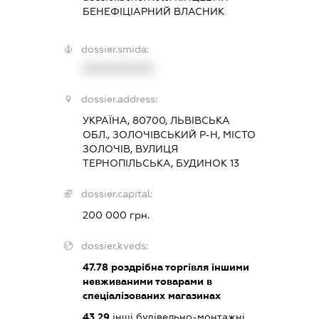
БЕНЕФІЦІАРНИЙ ВЛАСНИК
dossier.smida:
XXXXXXXXXX
dossier.address:
УКРАЇНА, 80700, ЛЬВІВСЬКА
ОБЛ., ЗОЛОЧІВСЬКИЙ Р-Н, МІСТО
ЗОЛОЧІВ, ВУЛИЦЯ
ТЕРНОПІЛЬСЬКА, БУДИНОК 13
dossier.capital:
200 000 грн.
dossier.kveds:
47.78
роздрібна торгівля іншими
невживаними товарами в
спеціалізованих магазинах
43.29
інші будівельно-монтажні