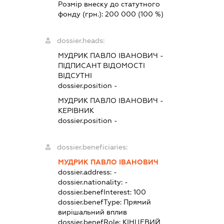
Розмір внеску до статутного
фонду (грн.):
200 000
(100 %)
dossier.heads:
МУДРИК ПАВЛО ІВАНОВИЧ
-
ПІДПИСАНТ
ВІДОМОСТІ
ВІДСУТНІ
dossier.position -
МУДРИК ПАВЛО ІВАНОВИЧ
-
КЕРІВНИК
dossier.position -
dossier.beneficiaries:
МУДРИК ПАВЛО ІВАНОВИЧ
dossier.address:
-
dossier.nationality:
-
dossier.benefInterest:
100
dossier.benefType:
Прямий
вирішальний вплив
dossier.benefRole:
КІНЦЕВИЙ