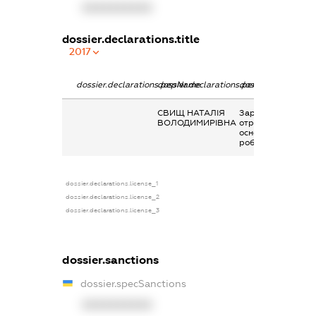
XXXXXXXXXX
dossier.declarations.title
2017
dossier.declarations.pepName
dossier.declarations.personName
dossier.declaratio
СВИЩ НАТАЛІЯ
Заробітна плата
ВОЛОДИМИРІВНА
отримана за
основним місцем
роботи
dossier.declarations.license_1
dossier.declarations.license_2
dossier.declarations.license_3
dossier.sanctions
dossier.specSanctions
XXXXXXXXXX