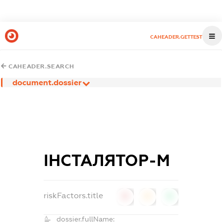
CAHEADER.GETTEST
CAHEADER.SEARCH
document.dossier
ІНСТАЛЯТОР-М
riskFactors.title
0
0
0
dossier.fullName: