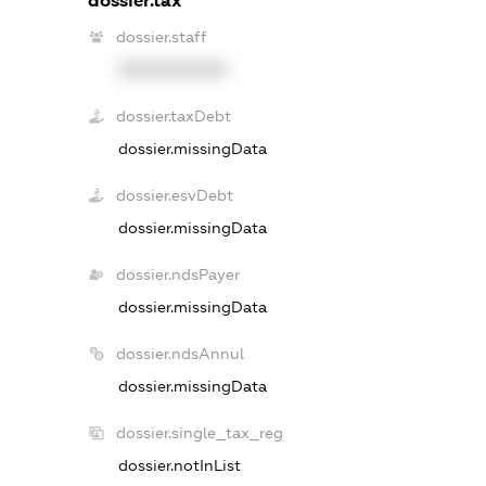
dossier.tax
dossier.staff
XXXXXXXXXX
dossier.taxDebt
dossier.missingData
dossier.esvDebt
dossier.missingData
dossier.ndsPayer
dossier.missingData
dossier.ndsAnnul
dossier.missingData
dossier.single_tax_reg
dossier.notInList