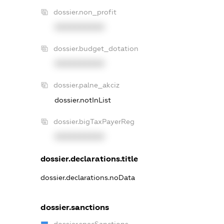
dossier.non_profit
XXXXXXXXXX
dossier.budget_dotation
XXXXXXXXXX
dossier.palne_akciz
dossier.notInList
dossier.bigTaxPayerReg
XXXXXXXXXX
dossier.declarations.title
dossier.declarations.noData
dossier.sanctions