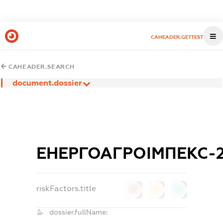
CAHEADER.GETTEST
CAHEADER.SEARCH
document.dossier
ЕНЕРГОАГРОІМПЕКС-
riskFactors.title
0
0
0
dossier.fullName: