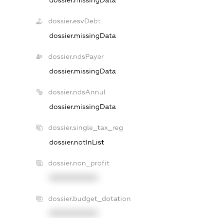
dossier.esvDebt
dossier.missingData
dossier.ndsPayer
dossier.missingData
dossier.ndsAnnul
dossier.missingData
dossier.single_tax_reg
dossier.notInList
dossier.non_profit
XXXXXXXXXX
dossier.budget_dotation
XXXXXXXXXX