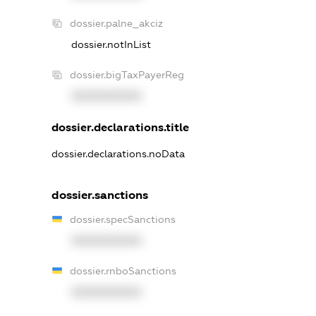
dossier.palne_akciz
dossier.notInList
dossier.bigTaxPayerReg
XXXXXXXXXX
dossier.declarations.title
dossier.declarations.noData
dossier.sanctions
dossier.specSanctions
XXXXXXXXXX
dossier.rnboSanctions
XXXXXXXXXX