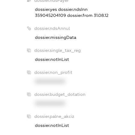
dossier.ndsPayer
dossier.yes
dossier.ndsInn
359045204109
dossier.from 31.08.12
dossier.ndsAnnul
dossier.missingData
dossier.single_tax_reg
dossier.notInList
dossier.non_profit
XXXXXXXXXX
dossier.budget_dotation
XXXXXXXXXX
dossier.palne_akciz
dossier.notInList