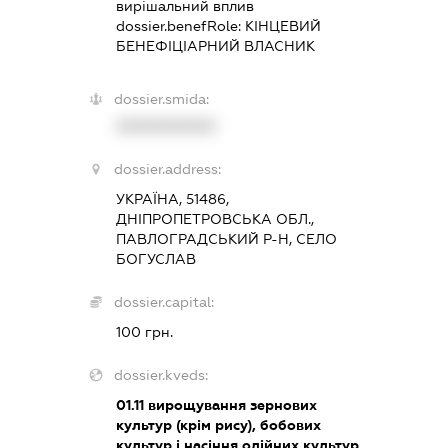
вирішальний вплив
dossier.benefRole:
КІНЦЕВИЙ
БЕНЕФІЦІАРНИЙ ВЛАСНИК
dossier.smida:
XXXXXXXXXX
dossier.address:
УКРАЇНА, 51486,
ДНІПРОПЕТРОВСЬКА ОБЛ.,
ПАВЛОГРАДСЬКИЙ Р-Н, СЕЛО
БОГУСЛАВ
dossier.capital:
100 грн.
dossier.kveds:
01.11
вирощування зернових
культур (крім рису), бобових
культур і насіння олійних культур