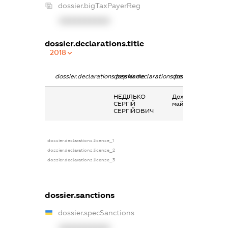
dossier.bigTaxPayerReg
XXXXXXXXXX
dossier.declarations.title
2018
dossier.declarations.pepName
dossier.declarations.personName
dossier.declaratio
НЕДІЛЬКО
Дохід від надання
СЕРГІЙ
майна в оренду
СЕРГІЙОВИЧ
dossier.declarations.license_1
dossier.declarations.license_2
dossier.declarations.license_3
dossier.sanctions
dossier.specSanctions
XXXXXXXXXX