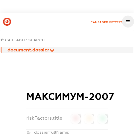
CAHEADER.GETTEST
CAHEADER.SEARCH
document.dossier
МАКСИМУМ-2007
riskFactors.title
0
0
0
dossier.fullName: