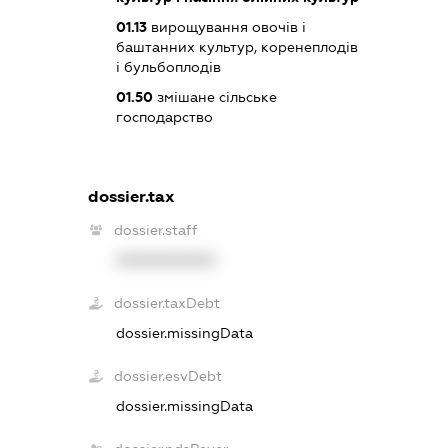
01.13
вирощування овочів і
баштанних культур, коренеплодів
і бульбоплодів
01.50
змішане сільське
господарство
dossier.tax
dossier.staff
XXXXXXXXXX
dossier.taxDebt
dossier.missingData
dossier.esvDebt
dossier.missingData