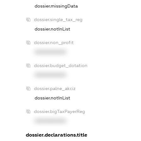
dossier.missingData
dossier.single_tax_reg
dossier.notInList
dossier.non_profit
XXXXXXXXXX
dossier.budget_dotation
XXXXXXXXXX
dossier.palne_akciz
dossier.notInList
dossier.bigTaxPayerReg
XXXXXXXXXX
dossier.declarations.title