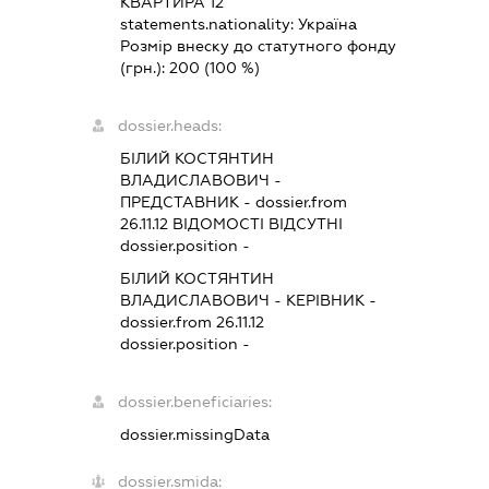
КВАРТИРА 12
statements.nationality:
Україна
Розмір внеску до статутного фонду
(грн.):
200
(100 %)
dossier.heads:
БІЛИЙ КОСТЯНТИН
ВЛАДИСЛАВОВИЧ
-
ПРЕДСТАВНИК
- dossier.from
26.11.12
ВІДОМОСТІ ВІДСУТНІ
dossier.position -
БІЛИЙ КОСТЯНТИН
ВЛАДИСЛАВОВИЧ
-
КЕРІВНИК
-
dossier.from 26.11.12
dossier.position -
dossier.beneficiaries:
dossier.missingData
dossier.smida: