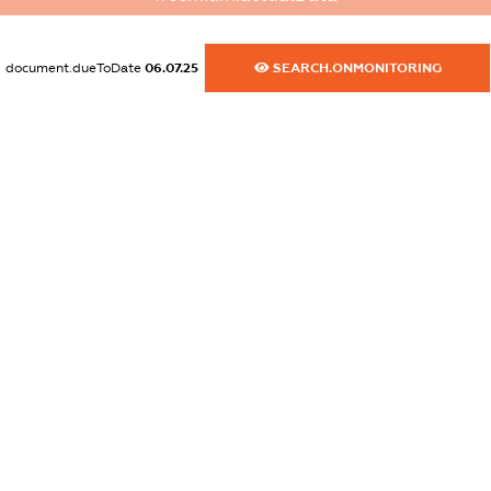
dossier.commercial_info.activity
XXXXXXXXXX
document.dueToDate
06.07.25
SEARCH.ONMONITORING
freemium.exampleText_1
freemium.exampleText_2
freemium.anonymousPerSearch2
FREEMIUM.DETAILS
FREEMIUM.REGISTER