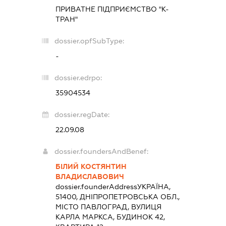
ПРИВАТНЕ ПІДПРИЄМСТВО "К-
ТРАН"
dossier.opfSubType:
-
dossier.edrpo:
35904534
dossier.regDate:
22.09.08
dossier.foundersAndBenef:
БІЛИЙ КОСТЯНТИН
ВЛАДИСЛАВОВИЧ
dossier.founderAddress
УКРАЇНА,
51400, ДНІПРОПЕТРОВСЬКА ОБЛ.,
МІСТО ПАВЛОГРАД, ВУЛИЦЯ
КАРЛА МАРКСА, БУДИНОК 42,