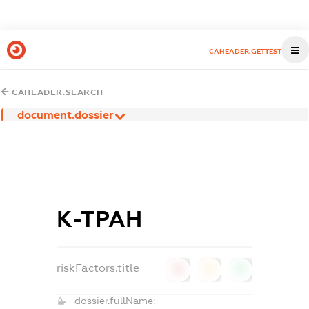
CAHEADER.GETTEST
CAHEADER.SEARCH
document.dossier
К-ТРАН
riskFactors.title
0
0
0
dossier.fullName: