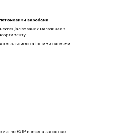
 тютюновими виробами
 неспеціалізованих магазинах з
асортименту
 алкогольними та іншими напоями
зку з:
до ЄДР внесено запис про