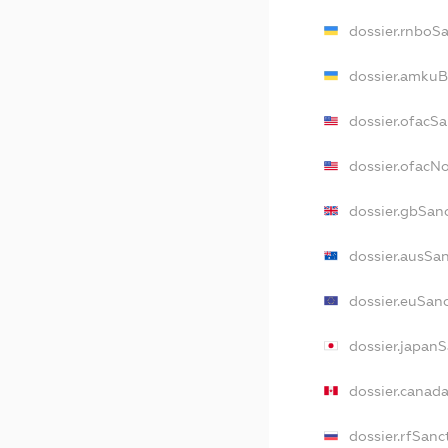
dossier.rnboS
dossier.amkuB
dossier.ofacS
dossier.ofacN
dossier.gbSan
dossier.ausSa
dossier.euSan
dossier.japan
dossier.canad
dossier.rfSanc