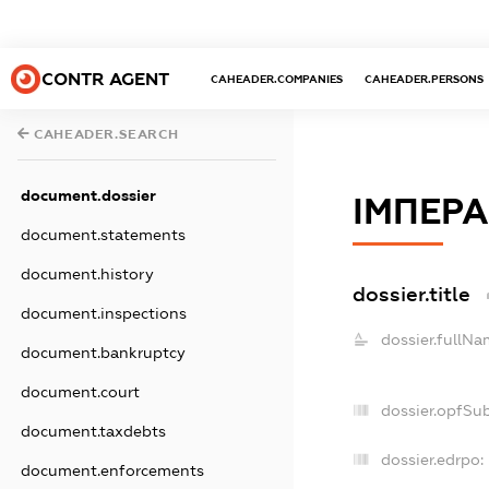
CONTR AGENT
CAHEADER.COMPANIES
CAHEADER.PERSONS
CAHEADER.SEARCH
document.dossier
ІМПЕРА
document.statements
document.history
dossier.title
document.inspections
dossier.fullNa
document.bankruptcy
document.court
dossier.opfSu
document.taxdebts
dossier.edrpo:
document.enforcements