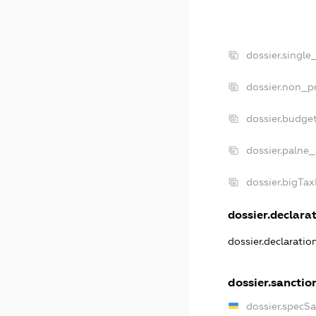
dossier.single
dossier.non_pr
dossier.budge
dossier.palne_
dossier.bigTa
dossier.declarat
dossier.declarati
dossier.sanctio
dossier.specS