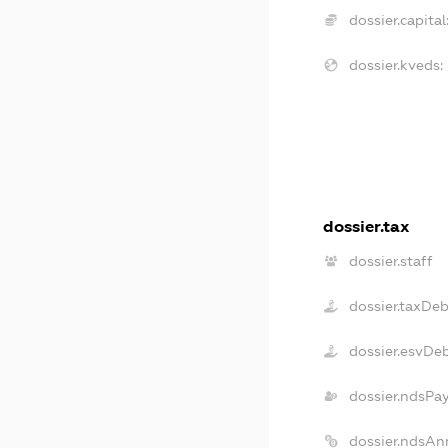
dossier.capital
dossier.kveds:
dossier.tax
dossier.staff
dossier.taxDe
dossier.esvDe
dossier.ndsPa
dossier.ndsAn