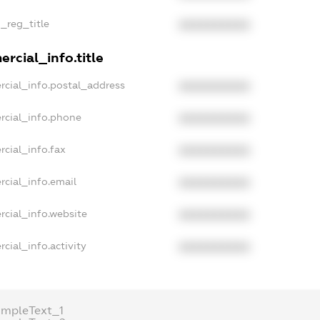
n_reg_title
XXXXXXXXXX
rcial_info.title
rcial_info.postal_address
XXXXXXXXXX
rcial_info.phone
XXXXXXXXXX
rcial_info.fax
XXXXXXXXXX
rcial_info.email
XXXXXXXXXX
rcial_info.website
XXXXXXXXXX
cial_info.activity
XXXXXXXXXX
ampleText_1