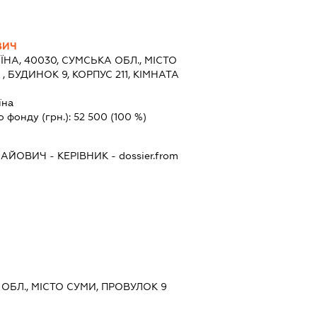
ВИЧ
ЇНА, 40030, СУМСЬКА ОБЛ., МІСТО
, БУДИНОК 9, КОРПУС 211, КІМНАТА
їна
о фонду (грн.):
52 500
(100 %)
ЛАЙОВИЧ
-
КЕРІВНИК
- dossier.from
 ОБЛ., МІСТО СУМИ, ПРОВУЛОК 9