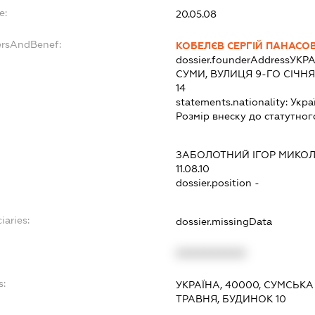
e:
20.05.08
ersAndBenef:
КОБЕЛЄВ СЕРГІЙ ПАНАСО
dossier.founderAddress
УКРА
СУМИ, ВУЛИЦЯ 9-ГО СІЧНЯ 
14
statements.nationality:
Укра
Розмір внеску до статутног
ЗАБОЛОТНИЙ ІГОР МИКО
11.08.10
dossier.position -
iaries:
dossier.missingData
XXXXXXXXXX
s:
УКРАЇНА, 40000, СУМСЬКА
ТРАВНЯ, БУДИНОК 10