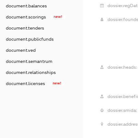
dossier.regDat
document.balances
document.scorings
new!
dossier.found
document.tenders
document.publicfunds
document.ved
document.semantrum
dossier.heads:
document.relationships
document.licenses
new!
dossier.benefic
dossier.smida:
dossier.addres