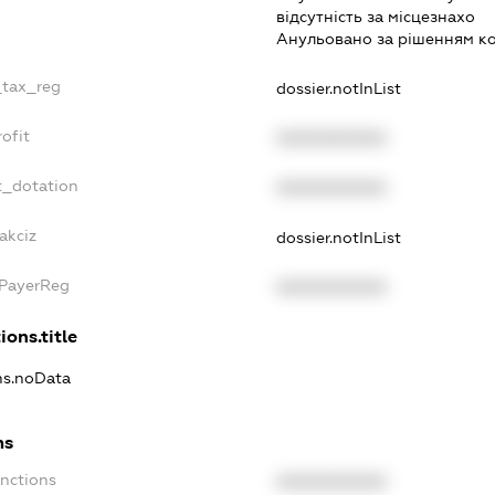
вiдсутнiсть за мiсцезнахо
Анульовано за рiшенням к
_tax_reg
dossier.notInList
ofit
XXXXXXXXXX
t_dotation
XXXXXXXXXX
akciz
dossier.notInList
xPayerReg
XXXXXXXXXX
ions.title
ons.noData
ns
anctions
XXXXXXXXXX