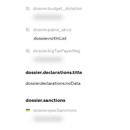
dossier.budget_dotation
XXXXXXXXXX
dossier.palne_akciz
dossier.notInList
dossier.bigTaxPayerReg
XXXXXXXXXX
dossier.declarations.title
dossier.declarations.noData
dossier.sanctions
dossier.specSanctions
XXXXXXXXXX