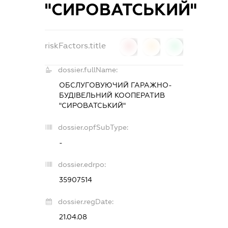
"СИРОВАТСЬКИЙ"
riskFactors.title
0
0
0
dossier.fullName:
ОБСЛУГОВУЮЧИЙ ГАРАЖНО-
БУДІВЕЛЬНИЙ КООПЕРАТИВ
"СИРОВАТСЬКИЙ"
dossier.opfSubType:
-
dossier.edrpo:
35907514
dossier.regDate:
21.04.08