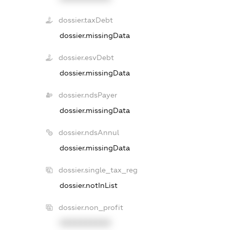
dossier.taxDebt
dossier.missingData
dossier.esvDebt
dossier.missingData
dossier.ndsPayer
dossier.missingData
dossier.ndsAnnul
dossier.missingData
dossier.single_tax_reg
dossier.notInList
dossier.non_profit
XXXXXXXXXX