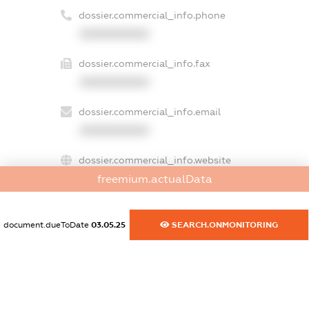
dossier.commercial_info.phone
XXXXXXXXXX
dossier.commercial_info.fax
XXXXXXXXXX
dossier.commercial_info.email
XXXXXXXXXX
dossier.commercial_info.website
freemium.actualData
XXXXXXXXXX
dossier.commercial_info.activity
document.dueToDate
03.05.25
SEARCH.ONMONITORING
XXXXXXXXXX
freemium.exampleText_1
freemium.exampleText_2