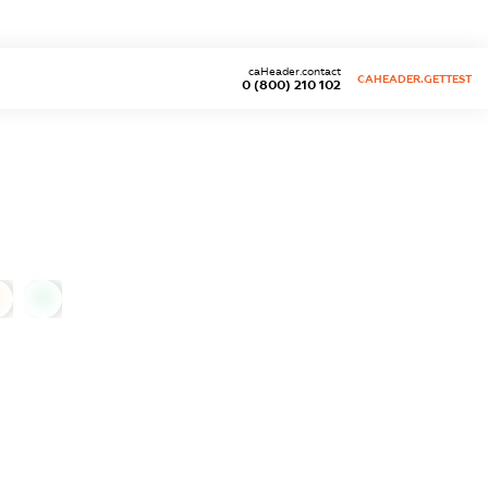
caHeader.contact
CAHEADER.GETTEST
0 (800) 210 102
0
0