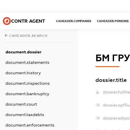
CONTR AGENT
CAHEADER.COMPANIES
CAHEADER.PERSONS
CAHEADER.SEARCH
document.dossier
БМ ГР
document.statements
document.history
dossier.title
document.inspections
dossier.fullN
document.bankruptcy
document.court
dossier.opfS
document.taxdebts
dossier.edrpo
document.enforcements