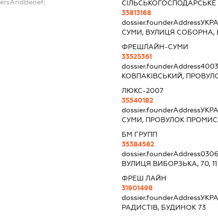
dersAndBenef:
СІЛЬСЬКОГОСПОДАРСЬКЕ 
33813168
dossier.founderAddress
УКРА
СУМИ, ВУЛИЦЯ СОБОРНА, 
ФРЕШЛАЙН-СУМИ
33525361
dossier.founderAddress
4003
КОВПАКІВСЬКИЙ, ПРОВУЛО
ЛЮКС-2007
35540182
dossier.founderAddress
УКРА
СУМИ, ПРОВУЛОК ПРОМИС
БМ ГРУПП
35384582
dossier.founderAddress
0306
ВУЛИЦЯ ВИБОРЗЬКА, 70, 11
ФРЕШ ЛАЙН
31901498
dossier.founderAddress
УКРА
РАДИСТІВ, БУДИНОК 73