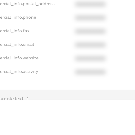
ercial_info.postal_address
XXXXXXXXXX
ercial_info.phone
XXXXXXXXXX
rcial_info.fax
XXXXXXXXXX
rcial_info.email
XXXXXXXXXX
rcial_info.website
XXXXXXXXXX
rcial_info.activity
XXXXXXXXXX
ampleText_1
ampleText_2
nonymousPerSearch2
DETAILS
FREEMIUM.REGISTER