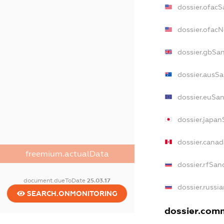
dossier.ofacS
dossier.ofac
dossier.gbSa
dossier.ausS
dossier.euSa
dossier.japan
dossier.cana
freemium.actualData
dossier.rfSan
document.dueToDate
25.03.17
dossier.russi
SEARCH.ONMONITORING
dossier.comm