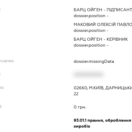
:
БАРЦ ОЙГЕН
-
ПІДПИСАН
dossier.position -
МАКОВИЙ ОЛЕКСІЙ ПАВЛ
dossier.position -
БАРЦ ОЙГЕН
-
КЕРІВНИК
dossier.position -
ciaries:
dossier.missingData
:
XXXXXXXXXX
ss:
02660, М.КИЇВ, ДАРНИЦЬКИ
22
l:
0 грн.
:
93.01.1
прання, оброблення 
виробів