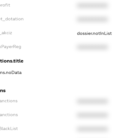
rofit
XXXXXXXXXX
et_dotation
XXXXXXXXXX
_akciz
dossier.notInList
axPayerReg
XXXXXXXXXX
tions.title
ions.noData
ons
Sanctions
XXXXXXXXXX
Sanctions
XXXXXXXXXX
BlackList
XXXXXXXXXX