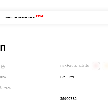
BETA
CAHEADER.PERSSEARCH
УП
riskFactors.title
0
ame:
БМ ГРУП
ubType:
-
:
35907582