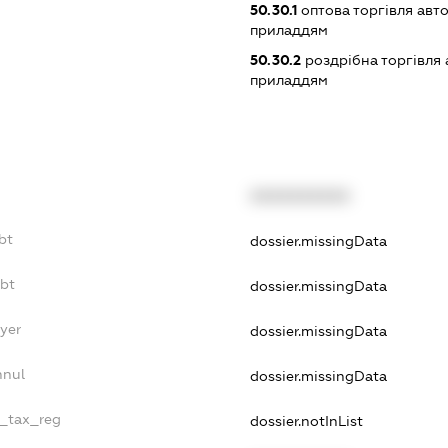
50.30.1
оптова торгівля авт
приладдям
50.30.2
роздрібна торгівля
приладдям
XXXXXXXXXX
bt
dossier.missingData
ebt
dossier.missingData
yer
dossier.missingData
nnul
dossier.missingData
e_tax_reg
dossier.notInList