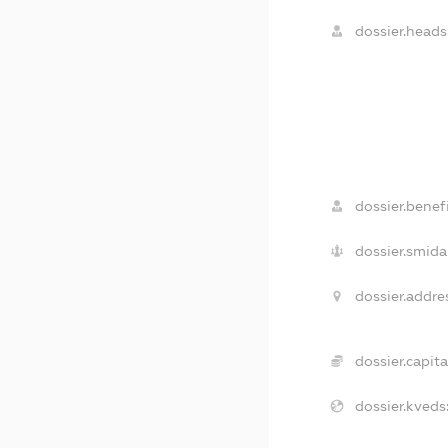
dossier.heads
dossier.benefi
dossier.smida
dossier.addre
dossier.capita
dossier.kveds