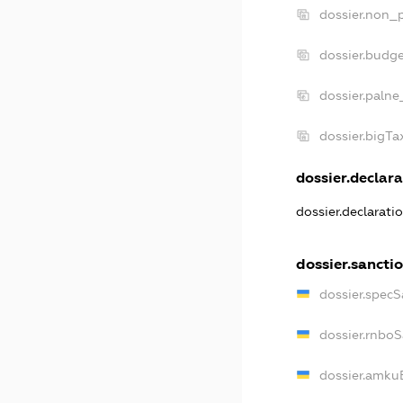
dossier.non_p
dossier.budg
dossier.palne
dossier.bigT
dossier.declara
dossier.declarat
dossier.sancti
dossier.spec
dossier.rnbo
dossier.amku