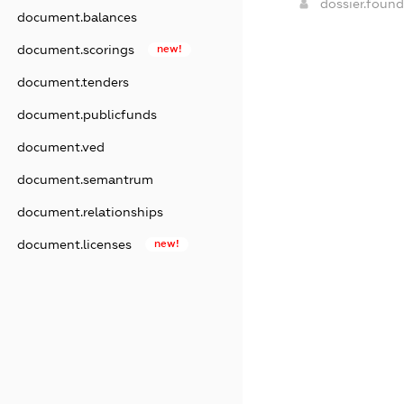
dossier.foun
document.balances
document.scorings
new!
document.tenders
document.publicfunds
document.ved
document.semantrum
document.relationships
document.licenses
new!