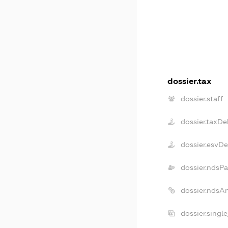
dossier.tax
dossier.staff
dossier.taxDe
dossier.esvD
dossier.ndsPa
dossier.ndsA
dossier.singl