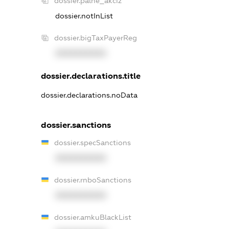
dossier.palne_akciz
dossier.notInList
dossier.bigTaxPayerReg
XXXXXXXXXX
dossier.declarations.title
dossier.declarations.noData
dossier.sanctions
dossier.specSanctions
XXXXXXXXXX
dossier.rnboSanctions
XXXXXXXXXX
dossier.amkuBlackList