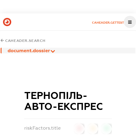
CAHEADER.GETTEST
CAHEADER.SEARCH
document.dossier
ТЕРНОПІЛЬ-
АВТО-ЕКСПРЕС
riskFactors.title
0
0
0