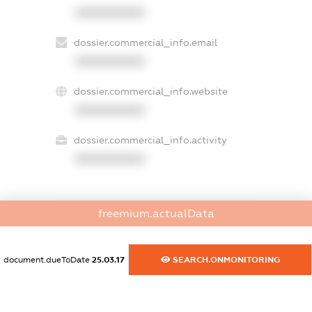
XXXXXXXXXX
dossier.commercial_info.email
XXXXXXXXXX
dossier.commercial_info.website
XXXXXXXXXX
dossier.commercial_info.activity
XXXXXXXXXX
freemium.actualData
freemium.exampleText_1
freemium.exampleText_2
freemium.anonymousPerSearch2
document.dueToDate
25.03.17
SEARCH.ONMONITORING
FREEMIUM.DETAILS
FREEMIUM.REGISTER