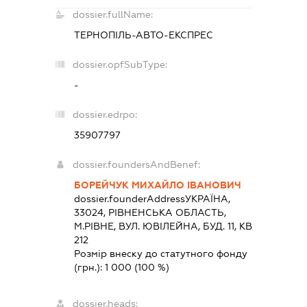
dossier.fullName:
ТЕРНОПІЛЬ-АВТО-ЕКСПРЕС
dossier.opfSubType:
-
dossier.edrpo:
35907797
dossier.foundersAndBenef:
БОРЕЙЧУК МИХАЙЛО ІВАНОВИЧ
dossier.founderAddress
УКРАЇНА,
33024, РIВНЕНСЬКА ОБЛАСТЬ,
М.РІВНЕ, ВУЛ. ЮВІЛЕЙНА, БУД. 11, КВ
212
Розмір внеску до статутного фонду
(грн.):
1 000
(100 %)
dossier.heads: