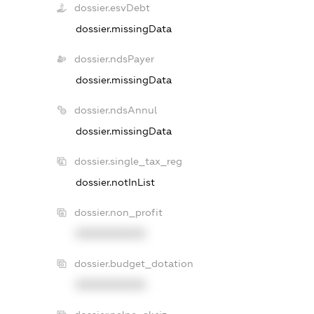
dossier.esvDebt
dossier.missingData
dossier.ndsPayer
dossier.missingData
dossier.ndsAnnul
dossier.missingData
dossier.single_tax_reg
dossier.notInList
dossier.non_profit
XXXXXXXXXX
dossier.budget_dotation
XXXXXXXXXX