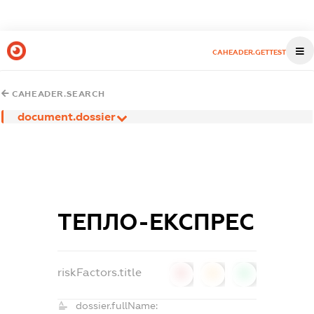
CAHEADER.GETTEST
CAHEADER.SEARCH
document.dossier
ТЕПЛО-ЕКСПРЕС
riskFactors.title
0
0
0
dossier.fullName: