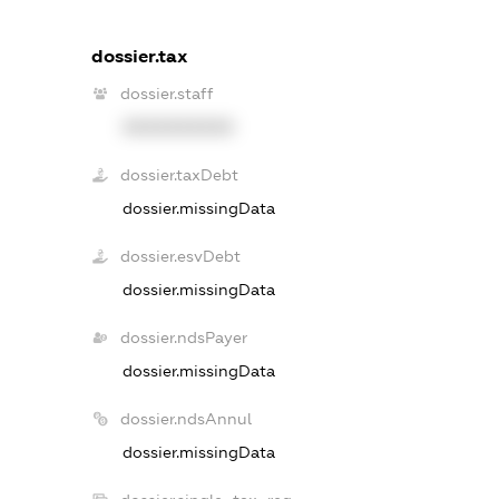
dossier.tax
dossier.staff
XXXXXXXXXX
dossier.taxDebt
dossier.missingData
dossier.esvDebt
dossier.missingData
dossier.ndsPayer
dossier.missingData
dossier.ndsAnnul
dossier.missingData