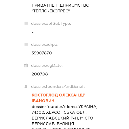
ПРИВАТНЕ ПІДПРИЄМСТВО
"ТЕПЛО-ЕКСПРЕС"
dossier.opfSubType:
-
dossier.edrpo:
35907870
dossier.regDate:
20.07.08
dossier.foundersAndBenef:
КОСТОГЛОД ОЛЕКСАНДР
ІВАНОВИЧ
dossier.founderAddress
УКРАЇНА,
74300, ХЕРСОНСЬКА ОБЛ.,
БЕРИСЛАВСЬКИЙ Р-Н, МІСТО
БЕРИСЛАВ, ВУЛИЦЯ