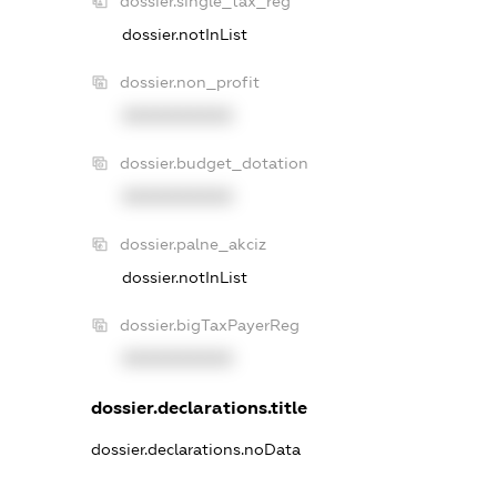
dossier.single_tax_reg
dossier.notInList
dossier.non_profit
XXXXXXXXXX
dossier.budget_dotation
XXXXXXXXXX
dossier.palne_akciz
dossier.notInList
dossier.bigTaxPayerReg
XXXXXXXXXX
dossier.declarations.title
dossier.declarations.noData