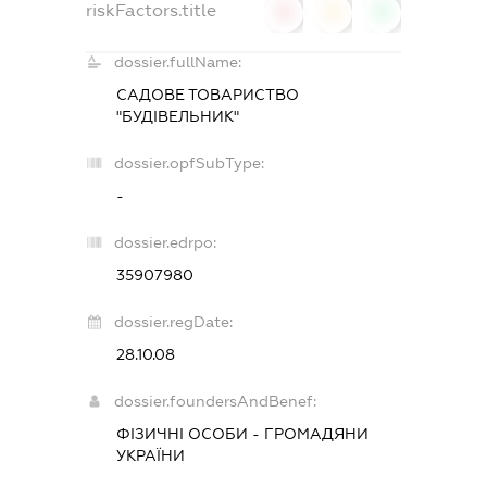
riskFactors.title
0
0
0
dossier.fullName:
САДОВЕ ТОВАРИСТВО
"БУДІВЕЛЬНИК"
dossier.opfSubType:
-
dossier.edrpo:
35907980
dossier.regDate:
28.10.08
dossier.foundersAndBenef:
ФІЗИЧНІ ОСОБИ - ГРОМАДЯНИ
УКРАЇНИ