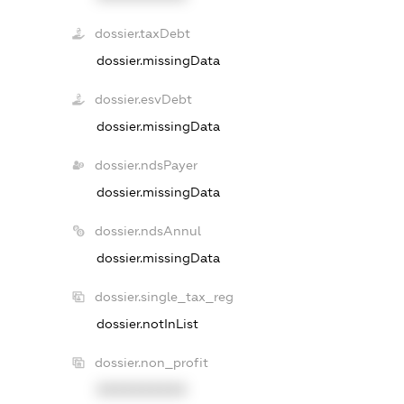
dossier.taxDebt
dossier.missingData
dossier.esvDebt
dossier.missingData
dossier.ndsPayer
dossier.missingData
dossier.ndsAnnul
dossier.missingData
dossier.single_tax_reg
dossier.notInList
dossier.non_profit
XXXXXXXXXX