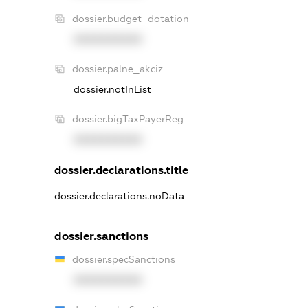
dossier.budget_dotation
XXXXXXXXXX
dossier.palne_akciz
dossier.notInList
dossier.bigTaxPayerReg
XXXXXXXXXX
dossier.declarations.title
dossier.declarations.noData
dossier.sanctions
dossier.specSanctions
XXXXXXXXXX