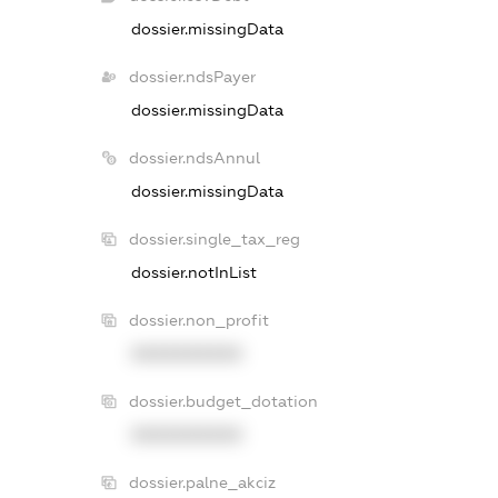
dossier.missingData
dossier.ndsPayer
dossier.missingData
dossier.ndsAnnul
dossier.missingData
dossier.single_tax_reg
dossier.notInList
dossier.non_profit
XXXXXXXXXX
dossier.budget_dotation
XXXXXXXXXX
dossier.palne_akciz