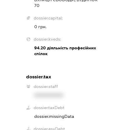
70
dossier.capital:
0 грн.
dossier.kveds:
94.20
діяльність професійних
спілок
dossier.tax
dossier.staff
XXXXXXXXXX
dossier.taxDebt
dossier.missingData
dossier.esvDebt