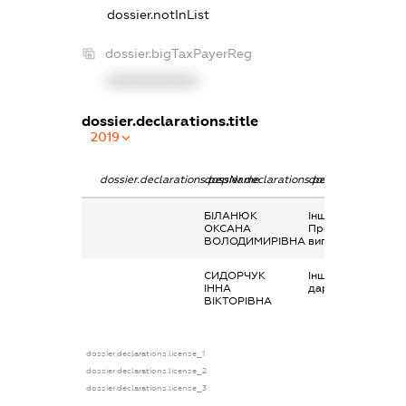
dossier.notInList
dossier.bigTaxPayerReg
XXXXXXXXXX
dossier.declarations.title
2019
dossier.declarations.pepName
dossier.declarations.personName
dossier.declaratio
БІЛАНЮК
Інше,
ОКСАНА
Профспілкова
ВОЛОДИМИРІВНА
виплата
СИДОРЧУК
Інше, Вартість
ІННА
дарунків, призів
ВІКТОРІВНА
dossier.declarations.license_1
dossier.declarations.license_2
dossier.declarations.license_3