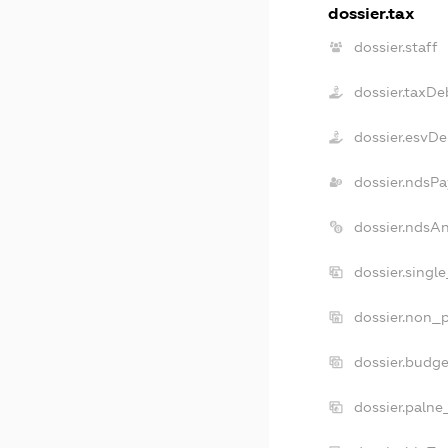
dossier.tax
dossier.staff
dossier.taxDe
dossier.esvDe
dossier.ndsPa
dossier.ndsA
dossier.singl
dossier.non_p
dossier.budg
dossier.palne