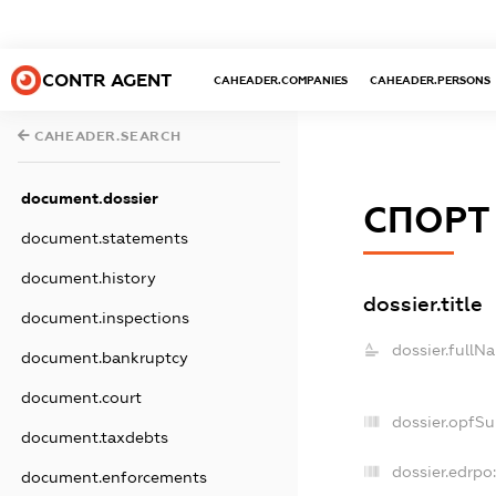
CONTR AGENT
CAHEADER.COMPANIES
CAHEADER.PERSONS
CAHEADER.SEARCH
document.dossier
СПОРТ
document.statements
document.history
dossier.title
document.inspections
dossier.fullN
document.bankruptcy
document.court
dossier.opfS
document.taxdebts
dossier.edrpo:
document.enforcements