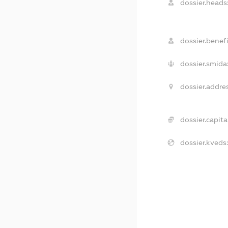
dossier.heads
dossier.benefi
dossier.smida
dossier.addres
dossier.capital
dossier.kveds: