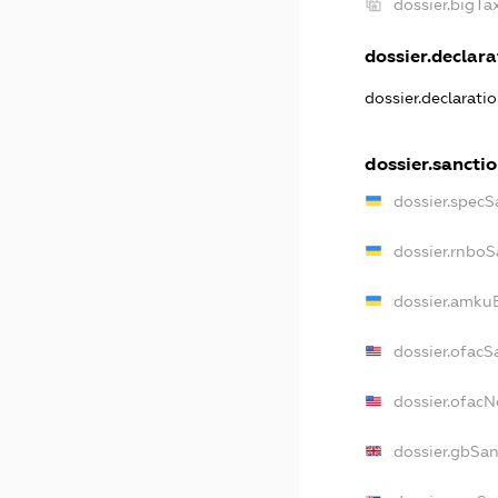
dossier.bigT
dossier.declarat
dossier.declarati
dossier.sancti
dossier.specS
dossier.rnboS
dossier.amkuB
dossier.ofacS
dossier.ofac
dossier.gbSan