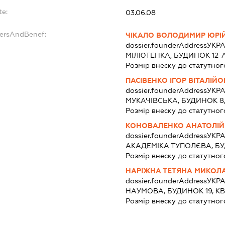
te:
03.06.08
dersAndBenef:
ЧІКАЛО ВОЛОДИМИР ЮРІ
dossier.founderAddress
УКРА
МІЛЮТЕНКА, БУДИНОК 12-А
Розмір внеску до статутног
ПАСІВЕНКО ІГОР ВІТАЛІЙ
dossier.founderAddress
УКРА
МУКАЧІВСЬКА, БУДИНОК 8,
Розмір внеску до статутног
КОНОВАЛЕНКО АНАТОЛІЙ
dossier.founderAddress
УКРА
АКАДЕМІКА ТУПОЛЄВА, БУ
Розмір внеску до статутног
НАРІЖНА ТЕТЯНА МИКОЛ
dossier.founderAddress
УКРА
НАУМОВА, БУДИНОК 19, КВ
Розмір внеску до статутног