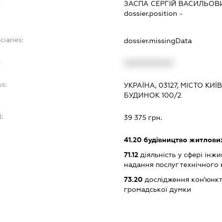
:
ЗАСПА СЕРГІЙ ВАСИЛЬОВ
dossier.position -
ciaries:
dossier.missingData
:
XXXXXXXXXX
s:
УКРАЇНА, 03127, МІСТО КИ
БУДИНОК 100/2
:
39 375 грн.
41.20
будівництво житлових
71.12
діяльність у сфері інжин
надання послуг технічного
73.20
дослідження кон'юнкт
громадської думки