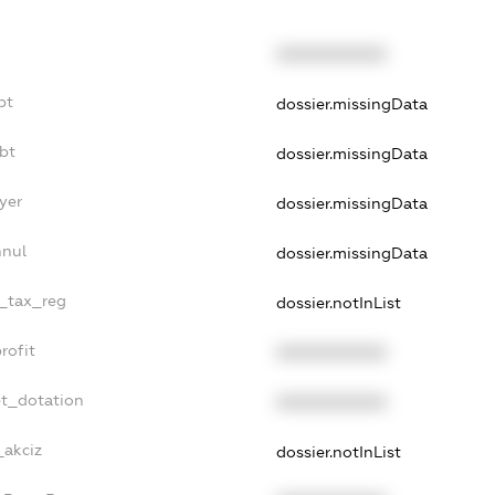
XXXXXXXXXX
bt
dossier.missingData
bt
dossier.missingData
yer
dossier.missingData
nnul
dossier.missingData
e_tax_reg
dossier.notInList
rofit
XXXXXXXXXX
et_dotation
XXXXXXXXXX
_akciz
dossier.notInList