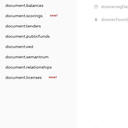
document.balances
dossier.regDa
document.scorings
new!
dossier.foun
document.tenders
document.publicfunds
document.ved
document.semantrum
document.relationships
document.licenses
new!