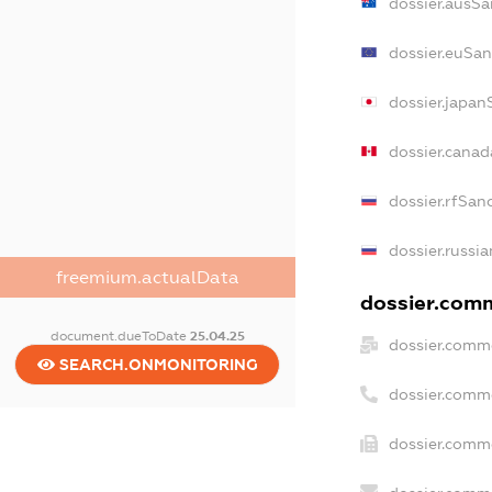
dossier.ausSa
dossier.euSan
dossier.japan
dossier.cana
dossier.rfSan
dossier.russia
freemium.actualData
dossier.comm
document.dueToDate
25.04.25
dossier.comme
SEARCH.ONMONITORING
dossier.comm
dossier.comme