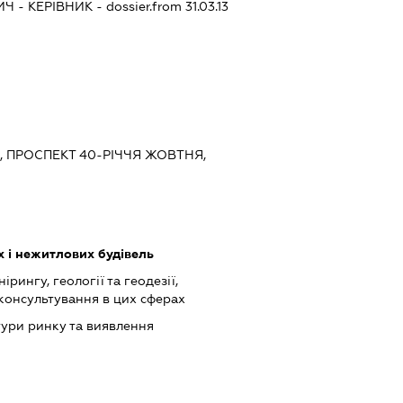
ИЧ
-
КЕРІВНИК
- dossier.from 31.03.13
ЇВ, ПРОСПЕКТ 40-РІЧЧЯ ЖОВТНЯ,
 і нежитлових будівель
ірингу, геології та геодезії,
 консультування в цих сферах
ури ринку та виявлення