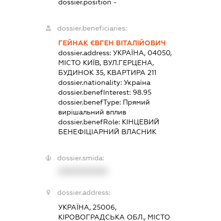
dossier.position -
dossier.beneficiaries:
ГЕЙНАК ЄВГЕН ВІТАЛІЙОВИЧ
dossier.address:
УКРАЇНА, 04050,
МІСТО КИЇВ, ВУЛ.ГЕРЦЕНА,
БУДИНОК 35, КВАРТИРА 211
dossier.nationality:
Україна
dossier.benefInterest:
98.95
dossier.benefType:
Прямий
вирішальний вплив
dossier.benefRole:
КІНЦЕВИЙ
БЕНЕФІЦІАРНИЙ ВЛАСНИК
dossier.smida:
XXXXXXXXXX
dossier.address:
УКРАЇНА, 25006,
КІРОВОГРАДСЬКА ОБЛ., МІСТО