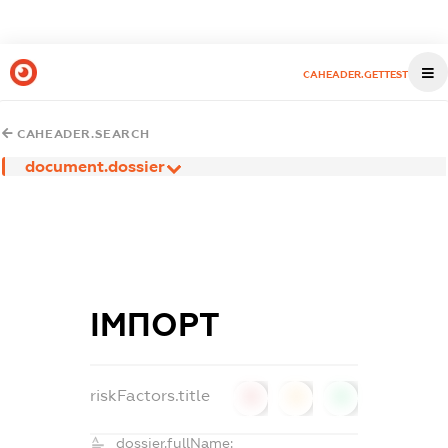
CAHEADER.GETTEST
CAHEADER.SEARCH
document.dossier
ІМПОРТ
riskFactors.title
0
0
0
dossier.fullName: