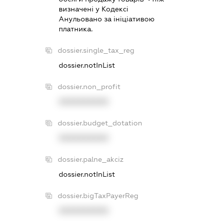
визначенi у Кодексi
Анульовано за iнiцiативою
платника.
dossier.single_tax_reg
dossier.notInList
dossier.non_profit
XXXXXXXXXX
dossier.budget_dotation
XXXXXXXXXX
dossier.palne_akciz
dossier.notInList
dossier.bigTaxPayerReg
XXXXXXXXXX