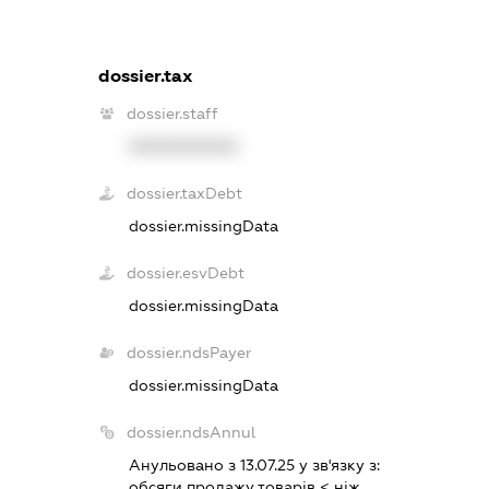
dossier.tax
dossier.staff
XXXXXXXXXX
dossier.taxDebt
dossier.missingData
dossier.esvDebt
dossier.missingData
dossier.ndsPayer
dossier.missingData
dossier.ndsAnnul
Анульовано з 13.07.25 у зв'язку з:
обсяги продажу товарiв < нiж