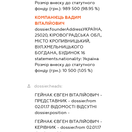
Розмір внеску до статутного
фонду (грн.):
989 500
(98.95 %)
КОМПАНІЄЦЬ ВАДИМ
ВІТАЛІЙОВИЧ
dossier.founderAddress
УКРАЇНА,
25020, КІРОВОГРАДСЬКА ОБЛ.,
МІСТО КРОПИВНИЦЬКИЙ,
ВУЛ.ХМЕЛЬНИЦЬКОГО
БОГДАНА, БУДИНОК 16
statements.nationality:
Україна
Розмір внеску до статутного
фонду (грн.):
10 500
(1.05 %)
dossier.heads:
ГЕЙНАК ЄВГЕН ВІТАЛІЙОВИЧ
-
ПРЕДСТАВНИК
- dossier.from
02.01.17
ВІДОМОСТІ ВІДСУТНІ
dossier.position -
ГЕЙНАК ЄВГЕН ВІТАЛІЙОВИЧ
-
КЕРІВНИК
- dossier.from 02.01.17