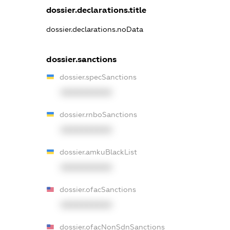
dossier.declarations.title
dossier.declarations.noData
dossier.sanctions
dossier.specSanctions
XXXXXXXXXX
dossier.rnboSanctions
XXXXXXXXXX
dossier.amkuBlackList
XXXXXXXXXX
dossier.ofacSanctions
XXXXXXXXXX
dossier.ofacNonSdnSanctions