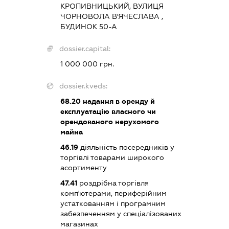
КРОПИВНИЦЬКИЙ, ВУЛИЦЯ
ЧОРНОВОЛА В'ЯЧЕСЛАВА ,
БУДИНОК 50-А
dossier.capital:
1 000 000 грн.
dossier.kveds:
68.20
надання в оренду й
експлуатацію власного чи
орендованого нерухомого
майна
46.19
діяльність посередників у
торгівлі товарами широкого
асортименту
47.41
роздрібна торгівля
комп'ютерами, периферійним
устаткованням і програмним
забезпеченням у спеціалізованих
магазинах