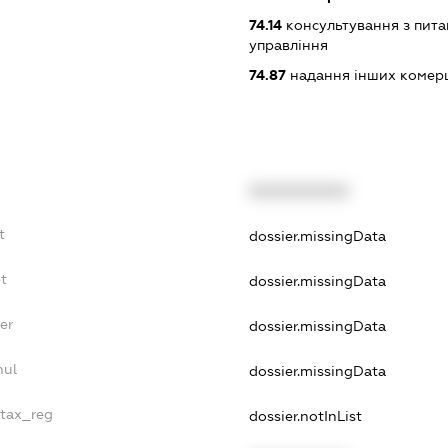
74.14
консультування з питан
управління
74.87
надання інших комерц
XXXXXXXXXX
t
dossier.missingData
t
dossier.missingData
er
dossier.missingData
nul
dossier.missingData
_tax_reg
dossier.notInList