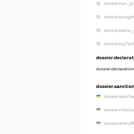
dossier.non_pr
dossier.budge
dossier.palne_
dossier.bigTa
dossier.declarat
dossier.declaratio
dossier.sanctio
dossier.specSa
dossier.rnboSa
dossier.amkuBl