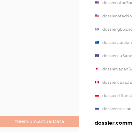
dossier.ofacSa
dossier.ofacN
dossier.gbSan
dossier.ausSan
dossier.euSanc
dossier.japanS
dossier.canad
dossier.rfSanc
dossier.russian
freemium.actualData
dossier.comme