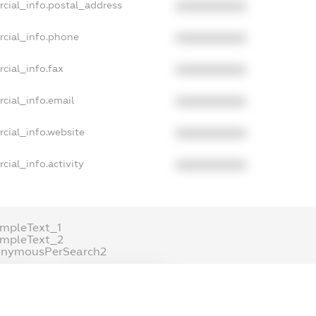
rcial_info.postal_address
XXXXXXXXXX
rcial_info.phone
XXXXXXXXXX
cial_info.fax
XXXXXXXXXX
cial_info.email
XXXXXXXXXX
cial_info.website
XXXXXXXXXX
cial_info.activity
XXXXXXXXXX
mpleText_1
ampleText_2
onymousPerSearch2
ETAILS
FREEMIUM.REGISTER