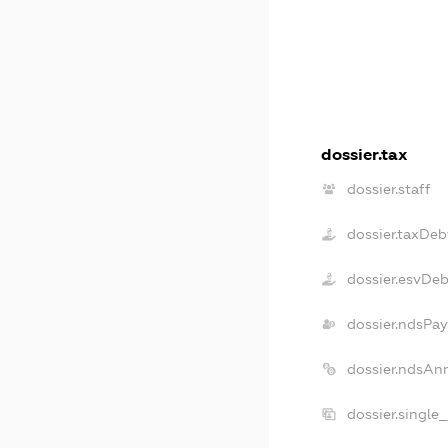
dossier.tax
dossier.staff
dossier.taxDeb
dossier.esvDeb
dossier.ndsPay
dossier.ndsAn
dossier.single