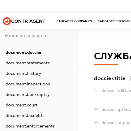
CONTR AGENT
CAHEADER.COMPANIES
CAHEADER.PERSONS
CAHEADER.SEARCH
document.dossier
СЛУЖБА
document.statements
document.history
dossier.title
document.inspections
dossier.fullNa
document.bankruptcy
document.court
dossier.opfSu
document.taxdebts
dossier.edrpo:
document.enforcements