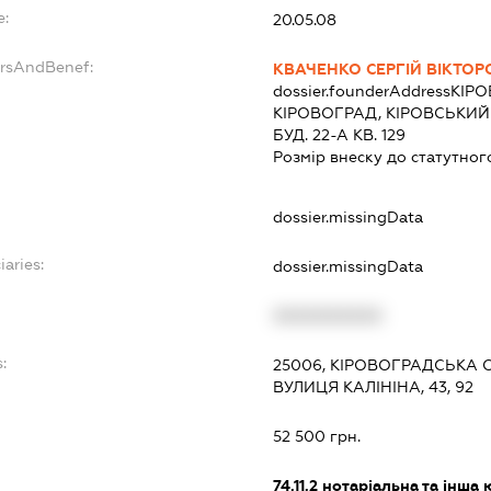
e:
20.05.08
ersAndBenef:
КВАЧЕНКО СЕРГІЙ ВІКТО
dossier.founderAddress
КІРО
КІРОВОГРАД, КІРОВСЬКИЙ
БУД. 22-А КВ. 129
Розмір внеску до статутног
dossier.missingData
iaries:
dossier.missingData
XXXXXXXXXX
:
25006, КІРОВОГРАДСЬКА О
ВУЛИЦЯ КАЛІНІНА, 43, 92
52 500 грн.
74.11.2
нотаріальна та інша 