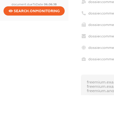
dossier.comme
document.dueToDate
06.06.18
SEARCH.ONMONITORING
dossier.comme
dossier.commer
dossier.commer
dossier.commer
dossier.commer
freemium.exa
freemium.ex
freemium.an
FREEMIUM.D