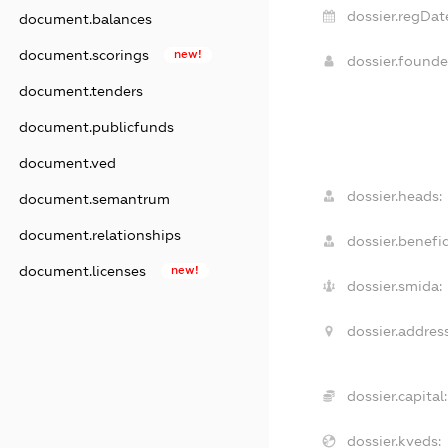
dossier.regDat
document.balances
document.scorings
new!
dossier.found
document.tenders
document.publicfunds
document.ved
dossier.heads:
document.semantrum
document.relationships
dossier.benefic
document.licenses
new!
dossier.smida:
dossier.address
dossier.capital:
dossier.kveds: