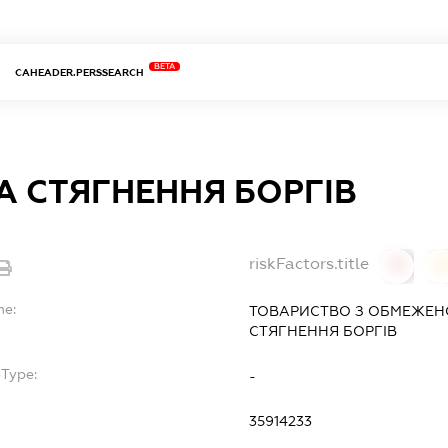
BETA
CAHEADER.PERSSEARCH
 СТЯГНЕННЯ БОРГІВ
riskFactors.title
0
0
me:
ТОВАРИСТВО З ОБМЕЖЕН
СТЯГНЕННЯ БОРГІВ
bType:
-
35914233