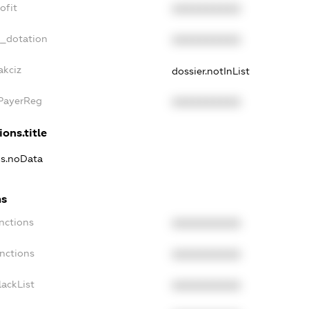
ofit
XXXXXXXXXX
t_dotation
XXXXXXXXXX
akciz
dossier.notInList
xPayerReg
XXXXXXXXXX
ions.title
ns.noData
ns
nctions
XXXXXXXXXX
nctions
XXXXXXXXXX
ackList
XXXXXXXXXX