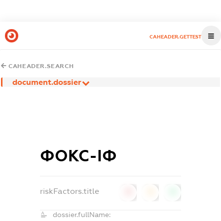
CAHEADER.GETTEST
CAHEADER.SEARCH
document.dossier
ФОКС-ІФ
riskFactors.title
0
0
0
dossier.fullName: