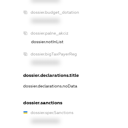
dossier.budget_dotation
XXXXXXXXXX
dossier.palne_akciz
dossier.notInList
dossier.bigTaxPayerReg
XXXXXXXXXX
dossier.declarations.title
dossier.declarations.noData
dossier.sanctions
dossier.specSanctions
XXXXXXXXXX