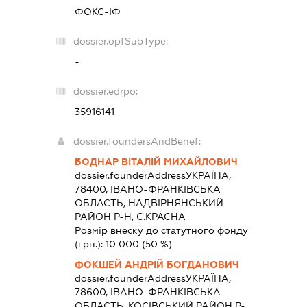
ФОКС-ІФ
dossier.opfSubType:
-
dossier.edrpo:
35916141
dossier.foundersAndBenef:
БОДНАР ВІТАЛІЙ МИХАЙЛОВИЧ
dossier.founderAddress
УКРАЇНА,
78400, IВАНО-ФРАНКIВСЬКА
ОБЛАСТЬ, НАДВIРНЯНСЬКИЙ
РАЙОН Р-Н, С.КРАСНА
Розмір внеску до статутного фонду
(грн.):
10 000
(50 %)
ФОКШЕЙ АНДРІЙ БОГДАНОВИЧ
dossier.founderAddress
УКРАЇНА,
78600, IВАНО-ФРАНКIВСЬКА
ОБЛАСТЬ, КОСIВСЬКИЙ РАЙОН Р-