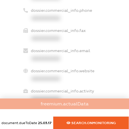
dossier.commercial_info.phone
XXXXXXXXXX
dossier.commercial_info.fax
XXXXXXXXXX
dossier.commercial_info.email
XXXXXXXXXX
dossier.commercial_info.website
XXXXXXXXXX
dossier.commercial_info.activity
XXXXXXXXXX
freemium.actualData
document.dueToDate
25.03.17
SEARCH.ONMONITORING
freemium.exampleText_1