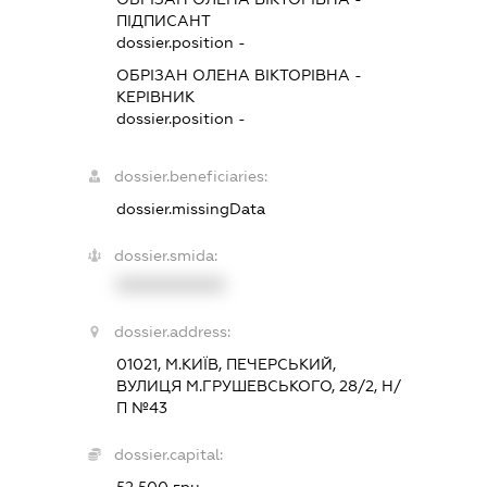
ПІДПИСАНТ
dossier.position -
ОБРІЗАН ОЛЕНА ВІКТОРІВНА
-
КЕРІВНИК
dossier.position -
dossier.beneficiaries:
dossier.missingData
dossier.smida:
XXXXXXXXXX
dossier.address:
01021, М.КИЇВ, ПЕЧЕРСЬКИЙ,
ВУЛИЦЯ М.ГРУШЕВСЬКОГО, 28/2, Н/
П №43
dossier.capital:
52 500 грн.