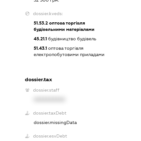
dossier.kveds:
51.53.2
оптова торгівля
будівельними матеріалами
45.21.1
будівництво будівель
51.43.1
оптова торгівля
електропобутовими приладами
dossier.tax
dossier.staff
XXXXXXXXXX
dossier.taxDebt
dossier.missingData
dossier.esvDebt