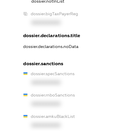
dossier.notInList
dossier.bigTaxPayerReg
XXXXXXXXXX
dossier.declarations.title
dossier.declarations.noData
dossier.sanctions
dossier.specSanctions
XXXXXXXXXX
dossier.rnboSanctions
XXXXXXXXXX
dossier.amkuBlackList
XXXXXXXXXX