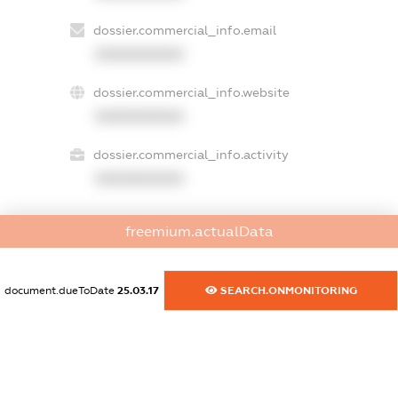
dossier.commercial_info.email
XXXXXXXXXX
dossier.commercial_info.website
XXXXXXXXXX
dossier.commercial_info.activity
XXXXXXXXXX
freemium.actualData
freemium.exampleText_1
freemium.exampleText_2
freemium.anonymousPerSearch2
document.dueToDate
25.03.17
SEARCH.ONMONITORING
FREEMIUM.DETAILS
FREEMIUM.REGISTER