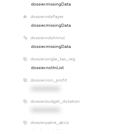
dossier.missingData
dossier.ndsPayer
dossier.missingData
dossier.ndsAnnul
dossier.missingData
dossier.single_tax_reg
dossier.notInList
dossier.non_profit
XXXXXXXXXX
dossier.budget_dotation
XXXXXXXXXX
dossier.palne_akciz