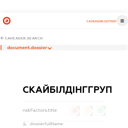
CAHEADER.GETTEST
CAHEADER.SEARCH
document.dossier
СКАЙБІЛДІНГГРУП
riskFactors.title
0
0
0
dossier.fullName: