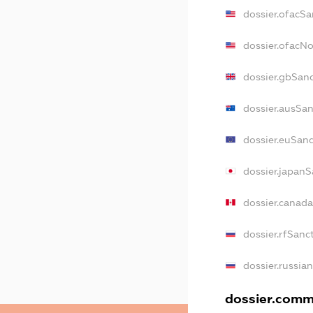
dossier.ofacSa
dossier.ofacN
dossier.gbSan
dossier.ausSa
dossier.euSan
dossier.japanS
dossier.canad
dossier.rfSanc
dossier.russia
dossier.comme