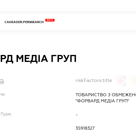
BETA
CAHEADER.PERSSEARCH
РД МЕДІА ГРУП
riskFactors.title
0
0
me:
ТОВАРИСТВО З ОБМЕЖЕН
"ФОРВАРД МЕДІА ГРУП"
bType:
-
35918327