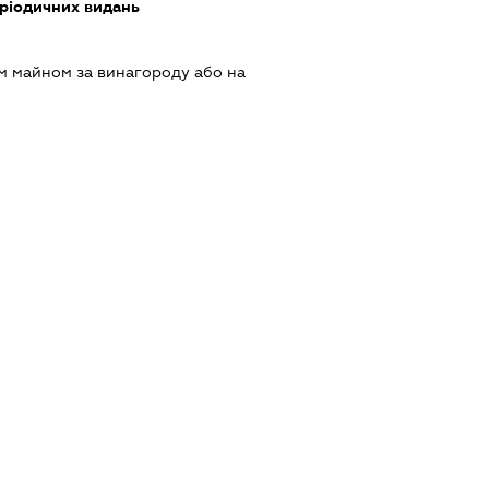
еріодичних видань
м майном за винагороду або на