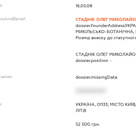
e:
16.05.08
ersAndBenef:
СТАДНІК ОЛЕГ МИКОЛАЙ
dossier.founderAddress
УКРА
МИКІЛЬСЬКО-БОТАНІЧНА, 
Розмір внеску до статутног
СТАДНІК ОЛЕГ МИКОЛАЙ
dossier.position -
iaries:
dossier.missingData
XXXXXXXXXX
s:
УКРАЇНА, 01133, МІСТО КИ
ЛІТ.В
:
52 500 грн.