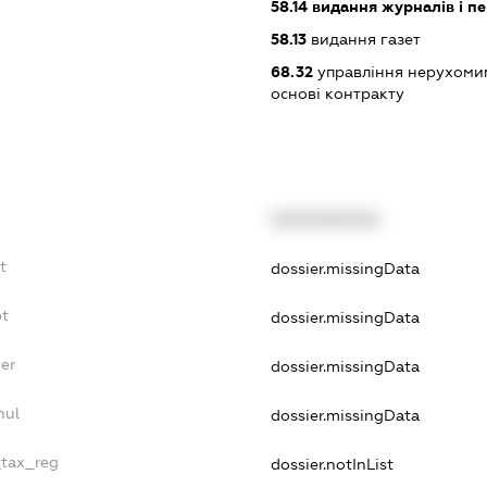
58.14
видання журналів і п
58.13
видання газет
68.32
управління нерухоми
основі контракту
XXXXXXXXXX
t
dossier.missingData
bt
dossier.missingData
er
dossier.missingData
nul
dossier.missingData
_tax_reg
dossier.notInList