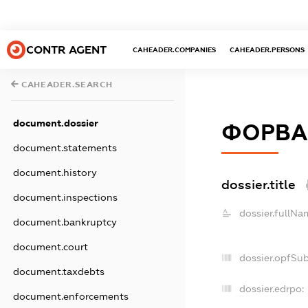
CONTR AGENT
CAHEADER.COMPANIES
CAHEADER.PERSONS
CAHEADER.SEARCH
document.dossier
ФОРВА
document.statements
document.history
dossier.title
document.inspections
dossier.fullNa
document.bankruptcy
document.court
dossier.opfSu
document.taxdebts
dossier.edrpo:
document.enforcements