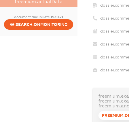
freemium.actualData
dossier.comme
document.dueToDate
19.10.21
dossier.comme
SEARCH.ONMONITORING
dossier.commer
dossier.commer
dossier.commer
dossier.commer
freemium.exa
freemium.ex
freemium.an
FREEMIUM.D