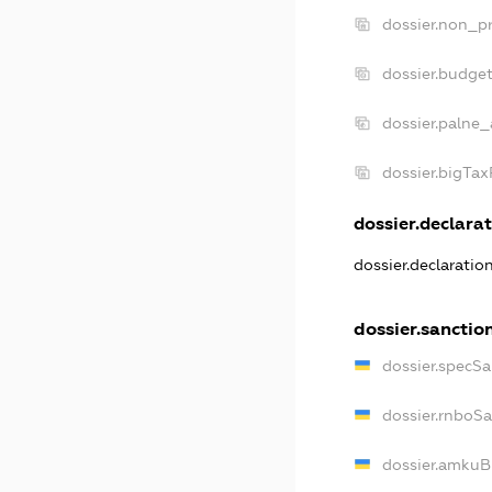
dossier.non_pr
dossier.budge
dossier.palne_
dossier.bigTa
dossier.declarat
dossier.declarati
dossier.sanctio
dossier.specS
dossier.rnboS
dossier.amkuB