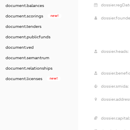
dossier.regDat
document.balances
document.scorings
new!
dossier.found
document.tenders
document.publicfunds
document.ved
dossier.heads:
document.semantrum
document.relationships
dossier.benefic
document.licenses
new!
dossier.smida:
dossier.addres
dossier.capital