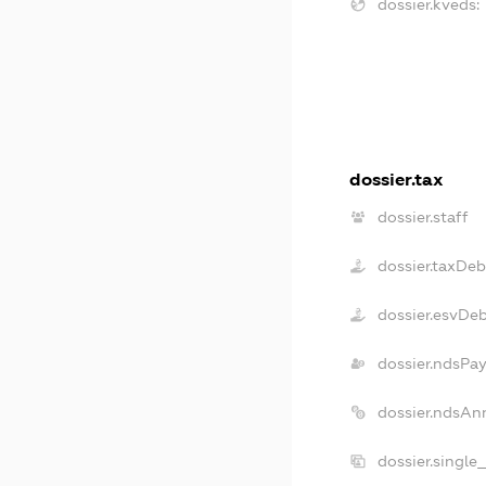
dossier.kveds:
dossier.tax
dossier.staff
dossier.taxDeb
dossier.esvDe
dossier.ndsPay
dossier.ndsAn
dossier.single