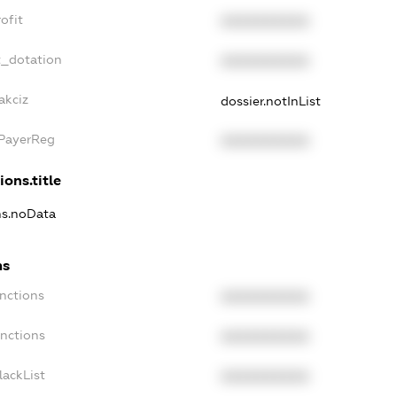
ofit
XXXXXXXXXX
t_dotation
XXXXXXXXXX
akciz
dossier.notInList
xPayerReg
XXXXXXXXXX
ions.title
ons.noData
ns
anctions
XXXXXXXXXX
anctions
XXXXXXXXXX
lackList
XXXXXXXXXX