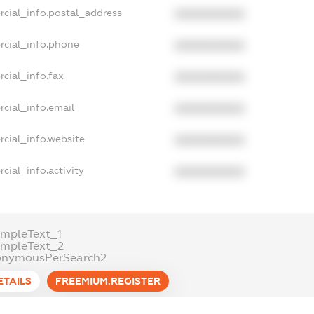
rcial_info.postal_address
XXXXXXXXXX
rcial_info.phone
XXXXXXXXXX
cial_info.fax
XXXXXXXXXX
cial_info.email
XXXXXXXXXX
cial_info.website
XXXXXXXXXX
cial_info.activity
XXXXXXXXXX
mpleText_1
ampleText_2
onymousPerSearch2
ETAILS
FREEMIUM.REGISTER