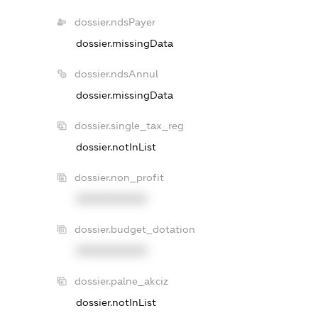
dossier.ndsPayer
dossier.missingData
dossier.ndsAnnul
dossier.missingData
dossier.single_tax_reg
dossier.notInList
dossier.non_profit
XXXXXXXXXX
dossier.budget_dotation
XXXXXXXXXX
dossier.palne_akciz
dossier.notInList