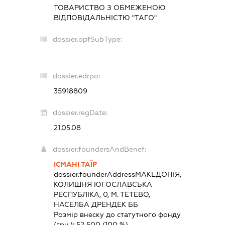
ТОВАРИСТВО З ОБМЕЖЕНОЮ
ВІДПОВІДАЛЬНІСТЮ "ТАГО"
dossier.opfSubType:
-
dossier.edrpo:
35918809
dossier.regDate:
21.05.08
dossier.foundersAndBenef:
ІСМАНІ ТАЇР
dossier.founderAddress
МАКЕДОНІЯ,
КОЛИШНЯ ЮГОСЛАВСЬКА
РЕСПУБЛІКА, 0, М. ТЕТЕВО,
НАСЕЛБА ДРЕНДЕК ББ
Розмір внеску до статутного фонду
(грн.):
52 500
(100 %)