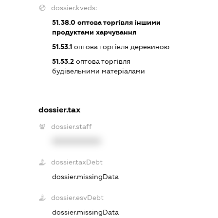
dossier.kveds:
51.38.0
оптова торгівля іншими
продуктами харчування
51.53.1
оптова торгівля деревиною
51.53.2
оптова торгівля
будівельними матеріалами
dossier.tax
dossier.staff
XXXXXXXXXX
dossier.taxDebt
dossier.missingData
dossier.esvDebt
dossier.missingData