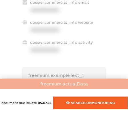
dossier.commercial_info.email
XXXXXXXXXX
dossier.commercial_info.website
XXXXXXXXXX
dossier.commercial_info.activity
XXXXXXXXXX
freemium.exampleText_1
freemium.exampleText_2
freemium.actualData
freemium.anonymousPerSearch2
FREEMIUM.DETAILS
document.dueToDate
05.07.25
SEARCH.ONMONITORING
FREEMIUM.REGISTER