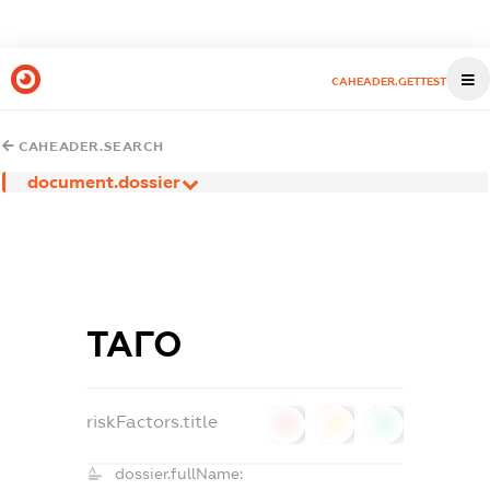
CAHEADER.GETTEST
CAHEADER.SEARCH
document.dossier
ТАГО
riskFactors.title
0
0
0
dossier.fullName: