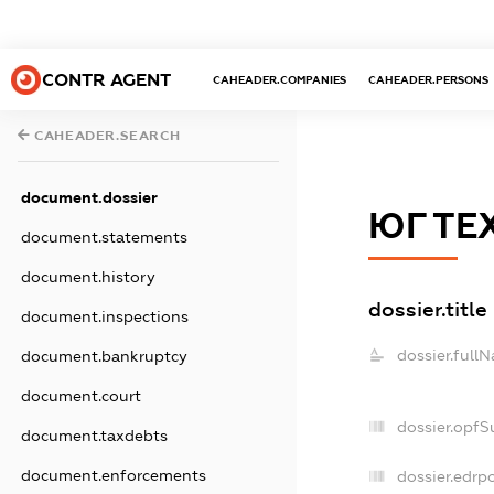
CONTR AGENT
CAHEADER.COMPANIES
CAHEADER.PERSONS
CAHEADER.SEARCH
document.dossier
ЮГ ТЕ
document.statements
document.history
dossier.title
document.inspections
dossier.full
document.bankruptcy
document.court
dossier.opfS
document.taxdebts
document.enforcements
dossier.edrpo