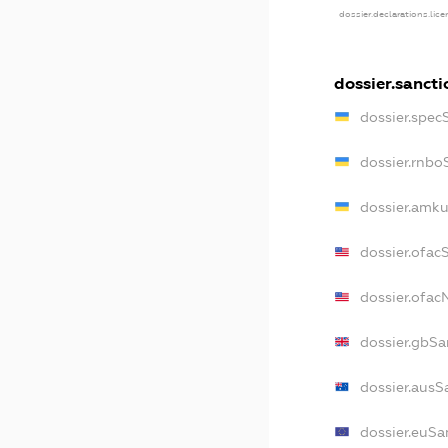
dossier.declarations.lic
dossier.sancti
dossier.spec
dossier.rnbo
dossier.amku
dossier.ofac
dossier.ofa
dossier.gbSa
dossier.ausS
dossier.euSa