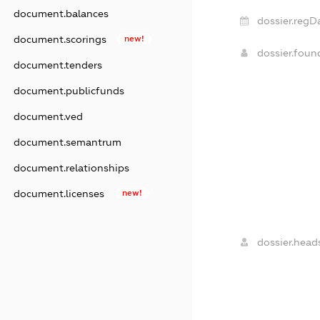
document.balances
dossier.regD
document.scorings
new!
dossier.fou
document.tenders
document.publicfunds
document.ved
document.semantrum
document.relationships
document.licenses
new!
dossier.head