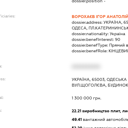
dossier.position -
iciaries:
ВОРОХАЄВ ІГОР АНАТОЛІ
dossier.address:
УКРАЇНА, 6
ОДЕСА, ПЛ.КАТЕРИНИНСЬК
dossier.nationality:
Україна
dossier.benefInterest:
90
dossier.benefType:
Прямий в
dossier.benefRole:
КІНЦЕВИ
a:
XXXXXXXXXX
ss:
УКРАЇНА, 65003, ОДЕСЬКА 
ВУЛ.ЩОГОЛЄВА, БУДИНОК
l:
1 300 000 грн.
:
22.21
виробництво плит, лист
49.41
вантажний автомобіл