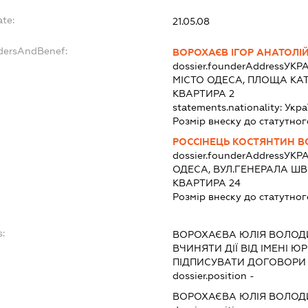
ate:
21.05.08
ndersAndBenef:
ВОРОХАЄВ ІГОР АНАТОЛІ
dossier.founderAddress
УКРА
МІСТО ОДЕСА, ПЛОЩА КА
КВАРТИРА 2
statements.nationality:
Укра
Розмір внеску до статутног
РОССІНЕЦЬ КОСТЯНТИН 
dossier.founderAddress
УКРА
ОДЕСА, ВУЛ.ГЕНЕРАЛА ШВИ
КВАРТИРА 24
Розмір внеску до статутног
s:
ВОРОХАЄВА ЮЛІЯ ВОЛОД
ВЧИНЯТИ ДІЇ ВІД ІМЕНІ Ю
ПІДПИСУВАТИ ДОГОВОРИ 
dossier.position -
ВОРОХАЄВА ЮЛІЯ ВОЛОД