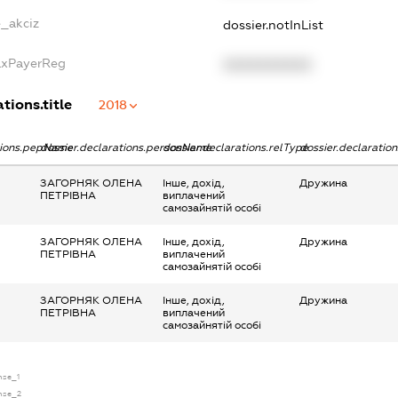
e_akciz
dossier.notInList
TaxPayerReg
XXXXXXXXXX
tions.title
2018
ations.pepName
dossier.declarations.personName
dossier.declarations.relType
dossier.declaratio
ЗАГОРНЯК ОЛЕНА
Інше, дохід,
Дружина
ПЕТРІВНА
виплачений
самозайнятій особі
ЗАГОРНЯК ОЛЕНА
Інше, дохід,
Дружина
ПЕТРІВНА
виплачений
самозайнятій особі
ЗАГОРНЯК ОЛЕНА
Інше, дохід,
Дружина
ПЕТРІВНА
виплачений
самозайнятій особі
ense_1
ense_2