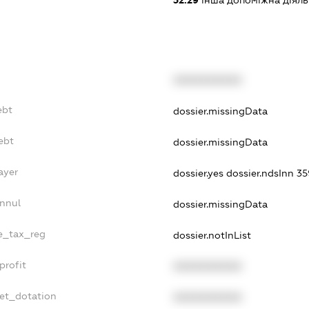
52.29
інша допоміжна діяльн
XXXXXXXXXX
ebt
dossier.missingData
ebt
dossier.missingData
ayer
dossier.yes
dossier.ndsInn 
Annul
dossier.missingData
le_tax_reg
dossier.notInList
profit
XXXXXXXXXX
get_dotation
XXXXXXXXXX