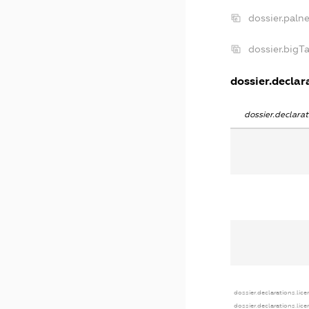
dossier.paln
dossier.big
dossier.declara
dossier.declar
dossier.declarations.lic
dossier.declarations.lic