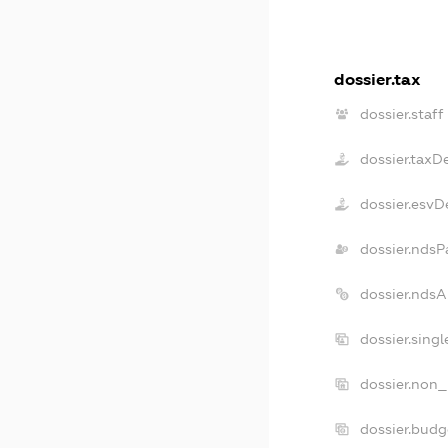
dossier.tax
dossier.staff
dossier.taxD
dossier.esvD
dossier.ndsP
dossier.nds
dossier.sing
dossier.non_
dossier.bud