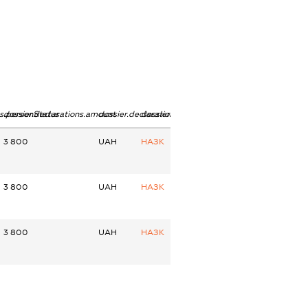
ns.personStatus
dossier.declarations.amount
dossier.declarations.currency
dossier.declarations.source
3 800
UAH
НАЗК
3 800
UAH
НАЗК
3 800
UAH
НАЗК