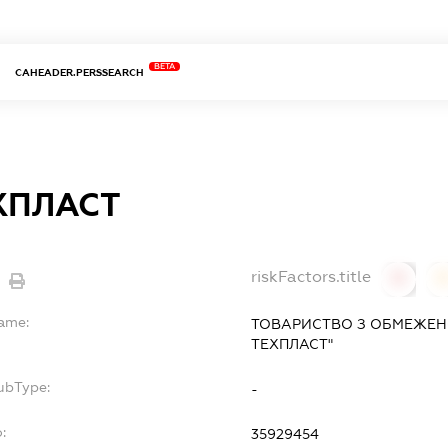
BETA
CAHEADER.PERSSEARCH
ХПЛАСТ
riskFactors.title
0
Name:
ТОВАРИСТВО З ОБМЕЖЕН
ТЕХПЛАСТ"
ubType:
-
:
35929454