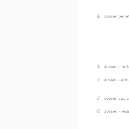
dossier.benef
dossier.smid
dossier.addre
dossier.capita
dossier.kveds