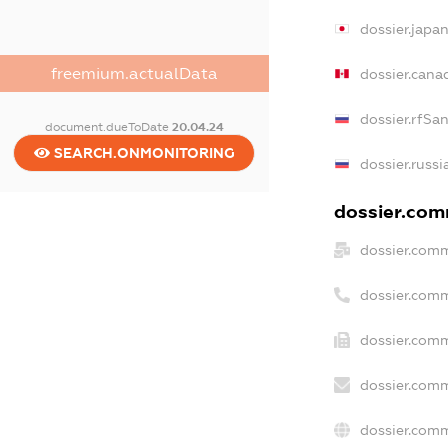
dossier.japa
freemium.actualData
dossier.cana
dossier.rfSa
document.dueToDate
20.04.24
SEARCH.ONMONITORING
dossier.russi
dossier.comm
dossier.comm
dossier.com
dossier.comm
dossier.comm
dossier.comm