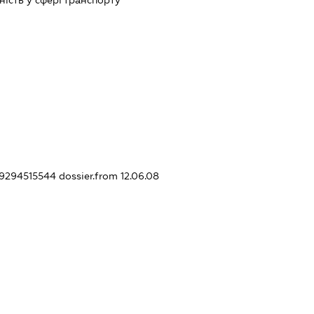
ість у сфері транспорту
359294515544
dossier.from 12.06.08