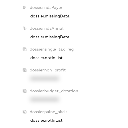
dossier.ndsPayer
dossier.missingData
dossier.ndsAnnul
dossier.missingData
dossier.single_tax_reg
dossier.notInList
dossier.non_profit
XXXXXXXXXX
dossier.budget_dotation
XXXXXXXXXX
dossier.palne_akciz
dossier.notInList