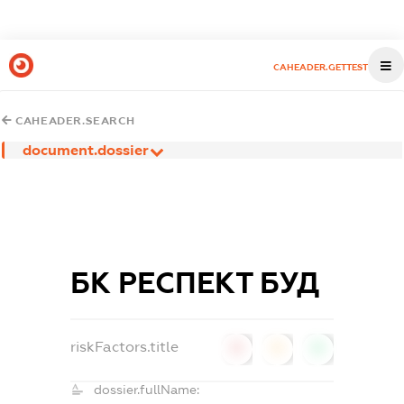
CAHEADER.GETTEST
CAHEADER.SEARCH
document.dossier
БК РЕСПЕКТ БУД
riskFactors.title
0
0
0
dossier.fullName: