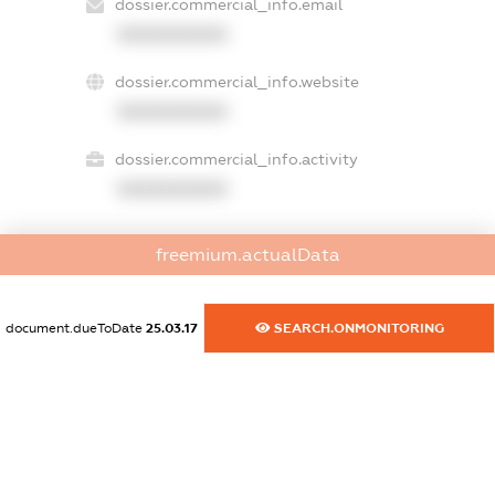
dossier.commercial_info.email
XXXXXXXXXX
dossier.commercial_info.website
XXXXXXXXXX
dossier.commercial_info.activity
XXXXXXXXXX
freemium.actualData
freemium.exampleText_1
freemium.exampleText_2
freemium.anonymousPerSearch2
document.dueToDate
25.03.17
SEARCH.ONMONITORING
FREEMIUM.DETAILS
FREEMIUM.REGISTER