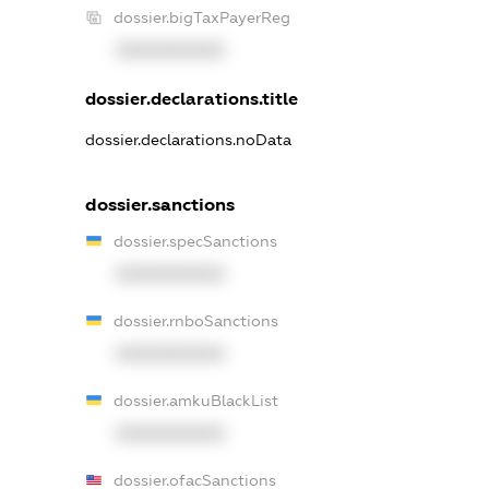
dossier.bigTaxPayerReg
XXXXXXXXXX
dossier.declarations.title
dossier.declarations.noData
dossier.sanctions
dossier.specSanctions
XXXXXXXXXX
dossier.rnboSanctions
XXXXXXXXXX
dossier.amkuBlackList
XXXXXXXXXX
dossier.ofacSanctions