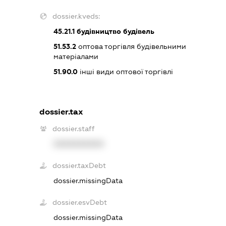
dossier.kveds:
45.21.1
будівництво будівель
51.53.2
оптова торгівля будівельними
матеріалами
51.90.0
інші види оптової торгівлі
dossier.tax
dossier.staff
XXXXXXXXXX
dossier.taxDebt
dossier.missingData
dossier.esvDebt
dossier.missingData