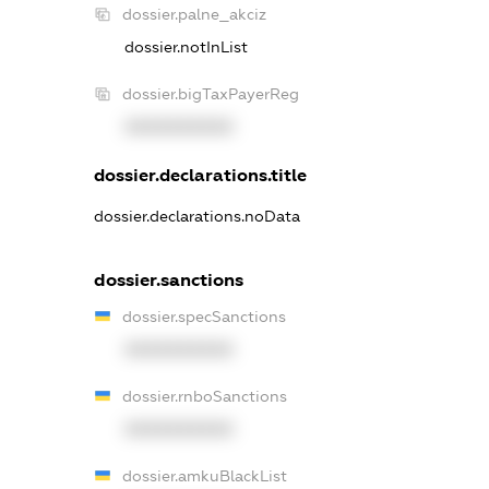
dossier.palne_akciz
dossier.notInList
dossier.bigTaxPayerReg
XXXXXXXXXX
dossier.declarations.title
dossier.declarations.noData
dossier.sanctions
dossier.specSanctions
XXXXXXXXXX
dossier.rnboSanctions
XXXXXXXXXX
dossier.amkuBlackList