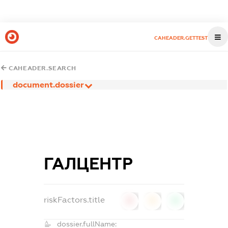
CAHEADER.GETTEST
CAHEADER.SEARCH
document.dossier
ГАЛЦЕНТР
riskFactors.title
0
0
0
dossier.fullName: