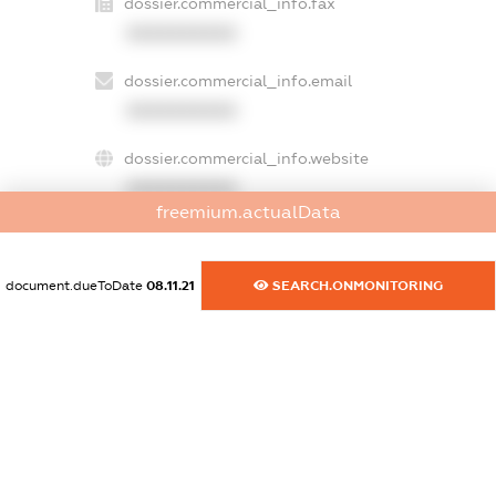
dossier.commercial_info.fax
XXXXXXXXXX
dossier.commercial_info.email
XXXXXXXXXX
dossier.commercial_info.website
XXXXXXXXXX
freemium.actualData
dossier.commercial_info.activity
XXXXXXXXXX
document.dueToDate
08.11.21
SEARCH.ONMONITORING
freemium.exampleText_1
freemium.exampleText_2
freemium.anonymousPerSearch2
FREEMIUM.DETAILS
FREEMIUM.REGISTER