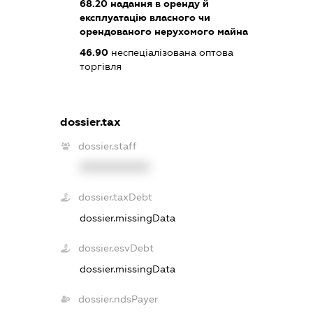
68.20
надання в оренду й
експлуатацію власного чи
орендованого нерухомого майна
46.90
неспеціалізована оптова
торгівля
dossier.tax
dossier.staff
XXXXXXXXXX
dossier.taxDebt
dossier.missingData
dossier.esvDebt
dossier.missingData
dossier.ndsPayer