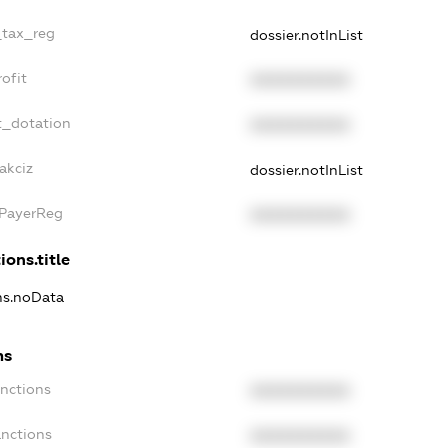
_tax_reg
dossier.notInList
ofit
XXXXXXXXXX
t_dotation
XXXXXXXXXX
akciz
dossier.notInList
xPayerReg
XXXXXXXXXX
ions.title
ons.noData
ns
anctions
XXXXXXXXXX
anctions
XXXXXXXXXX