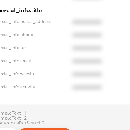
rcial_info.title
rcial_info.postal_address
XXXXXXXXXX
rcial_info.phone
XXXXXXXXXX
rcial_info.fax
XXXXXXXXXX
rcial_info.email
XXXXXXXXXX
rcial_info.website
XXXXXXXXXX
cial_info.activity
XXXXXXXXXX
ampleText_1
ampleText_2
onymousPerSearch2