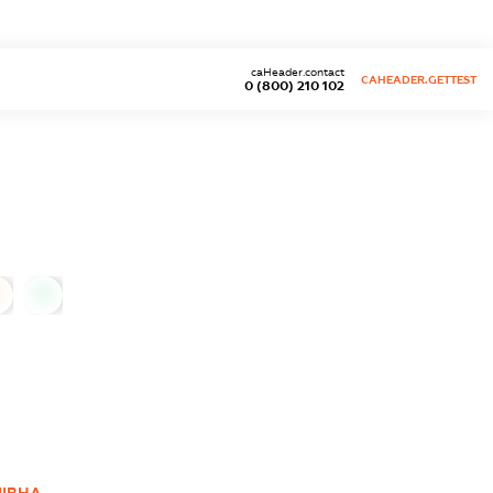
caHeader.contact
CAHEADER.GETTEST
0 (800) 210 102
0