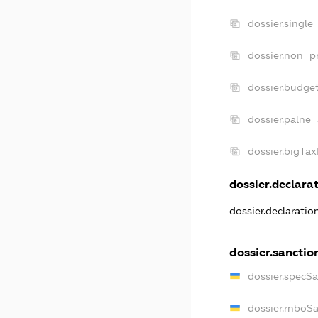
dossier.single
dossier.non_pr
dossier.budge
dossier.palne_
dossier.bigTa
dossier.declarat
dossier.declarati
dossier.sanctio
dossier.specS
dossier.rnboS