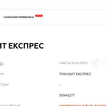
BETA
CAHEADER.PERSSEARCH
Т ЕКСПРЕС
riskFactors.title
0
0
me:
ТРАНЗИТ ЕКСПРЕС
bType:
-
35945277
ersAndBenef: