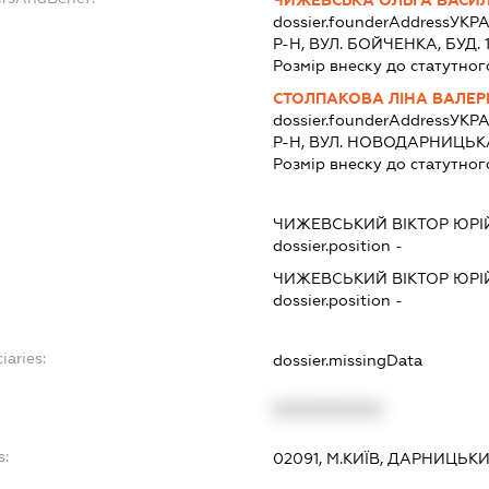
ЧИЖЕВСЬКА ОЛЬГА ВАСИЛ
dossier.founderAddress
УКРА
Р-Н, ВУЛ. БОЙЧЕНКА, БУД. 10
Розмір внеску до статутног
СТОЛПАКОВА ЛІНА ВАЛЕР
dossier.founderAddress
УКРА
Р-Н, ВУЛ. НОВОДАРНИЦЬКА,
Розмір внеску до статутног
ЧИЖЕВСЬКИЙ ВІКТОР ЮР
dossier.position -
ЧИЖЕВСЬКИЙ ВІКТОР ЮР
dossier.position -
iaries:
dossier.missingData
XXXXXXXXXX
s:
02091, М.КИЇВ, ДАРНИЦЬК