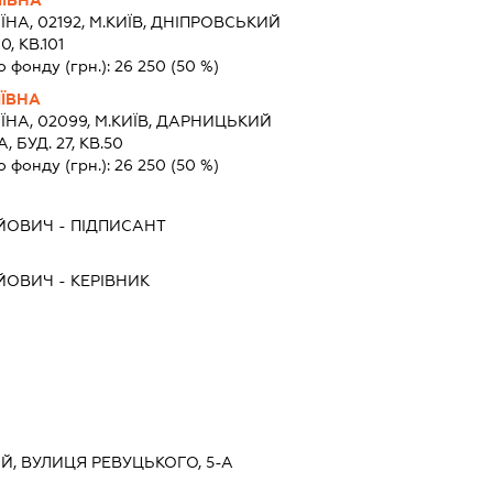
ІВНА
ЇНА, 02192, М.КИЇВ, ДНІПРОВСЬКИЙ
, КВ.101
о фонду (грн.):
26 250
(50 %)
ІЇВНА
ЇНА, 02099, М.КИЇВ, ДАРНИЦЬКИЙ
 БУД. 27, КВ.50
о фонду (грн.):
26 250
(50 %)
ІЙОВИЧ
-
ПІДПИСАНТ
ІЙОВИЧ
-
КЕРІВНИК
ИЙ, ВУЛИЦЯ РЕВУЦЬКОГО, 5-А