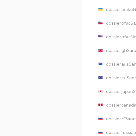
dossier.amkuB
dossier.ofacS
dossier.ofacN
dossier.gbSan
dossier.ausSa
dossier.euSan
dossier.japan
dossier.canad
dossier.rfSanc
dossier.russia