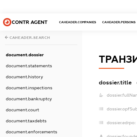
CONTR AGENT
CAHEADER.COMPANIES
CAHEADER.PERSONS
CAHEADER.SEARCH
document.dossier
ТРАНЗИ
document.statements
document.history
dossier.title
document.inspections
dossier.fullNa
document.bankruptcy
dossier.opfSu
document.court
document.taxdebts
dossier.edrpo:
document.enforcements
dossier.found