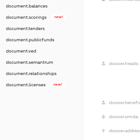
document.balances
document.scorings
new!
document.tenders
document.publicfunds
document.ved
document.semantrum
dossier.heads:
document.relationships
document.licenses
new!
dossier.benefic
dossier.smida:
dossier.addres