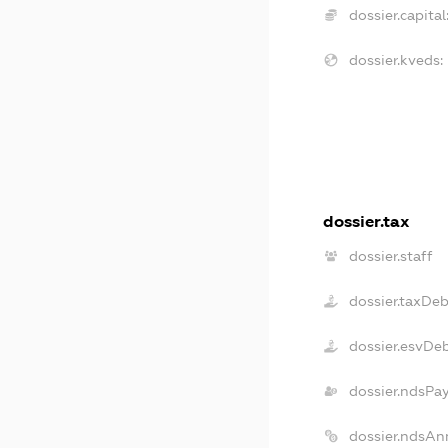
dossier.capital
dossier.kveds:
dossier.tax
dossier.staff
dossier.taxDe
dossier.esvDe
dossier.ndsPa
dossier.ndsAn