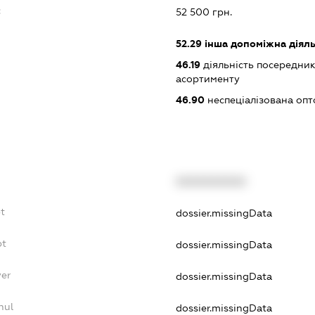
:
52 500 грн.
52.29
інша допоміжна діяльн
46.19
діяльність посередник
асортименту
46.90
неспеціалізована опт
XXXXXXXXXX
bt
dossier.missingData
bt
dossier.missingData
yer
dossier.missingData
nul
dossier.missingData