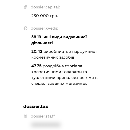
dossier.capital:
230 000 грн.
dossier.kveds:
58.19
інші види видавничої
діяльності
20.42
виробництво парфумних і
косметичних засобів
47.75
роздрібна торгівля
косметичними товарами та
туалетними приналежностями в
спеціалізованих магазинах
dossier.tax
dossier.staff
XXXXXXXXXX