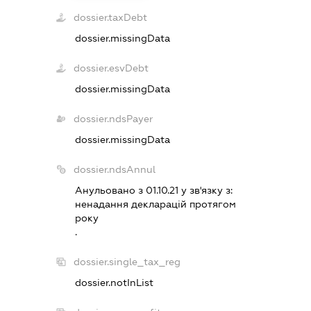
dossier.taxDebt
dossier.missingData
dossier.esvDebt
dossier.missingData
dossier.ndsPayer
dossier.missingData
dossier.ndsAnnul
Анульовано з 01.10.21 у зв'язку з:
ненадання декларацiй протягом
року
.
dossier.single_tax_reg
dossier.notInList