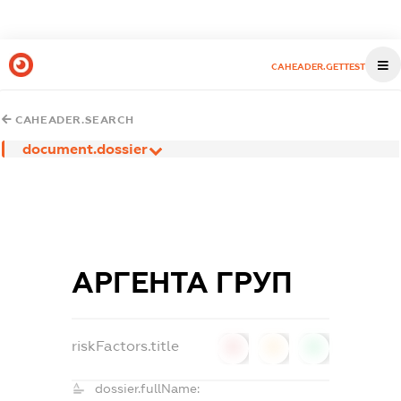
CAHEADER.GETTEST
CAHEADER.SEARCH
document.dossier
АРГЕНТА ГРУП
riskFactors.title
0
0
0
dossier.fullName: