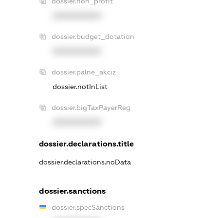
dossier.non_profit
XXXXXXXXXX
dossier.budget_dotation
XXXXXXXXXX
dossier.palne_akciz
dossier.notInList
dossier.bigTaxPayerReg
XXXXXXXXXX
dossier.declarations.title
dossier.declarations.noData
dossier.sanctions
dossier.specSanctions