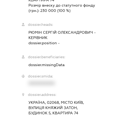
КВАРТИРА 74
Розмір внеску до статутного фонду
(грн.):
230 000
(100 %)
dossier.heads:
РЮМІН СЕРГІЙ ОЛЕКСАНДРОВИЧ
-
КЕРІВНИК
dossier.position -
dossier.beneficiaries:
dossier.missingData
dossier.smida:
XXXXXXXXXX
dossier.address:
УКРАЇНА, 02068, МІСТО КИЇВ,
ВУЛИЦЯ КНЯЖИЙ ЗАТОН,
БУДИНОК 5, КВАРТИРА 74