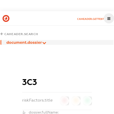
CAHEADER.GETTEST
CAHEADER.SEARCH
document.dossier
3С3
riskFactors.title
0
0
0
dossier.fullName: