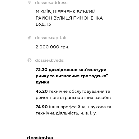
dossier.address:
М.КИЇВ, ШЕВЧЕНКІВСЬКИЙ
РАЙОН ВУЛИЦЯ ПИМОНЕНКА
БУД. 13
dossier.capital:
2 000 000 грн.
dossier.kveds:
73.20
дослідження кон'юнктури
ринку та виявлення громадської
думки
45.20
технічне обслуговування та
ремонт автотранспортних засобів
74.90
інша професійна, наукова та
технічна діяльність, н. в. і. у.
dossier.tax