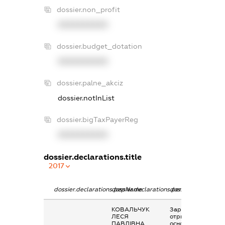
dossier.non_profit
XXXXXXXXXX
dossier.budget_dotation
XXXXXXXXXX
dossier.palne_akciz
dossier.notInList
dossier.bigTaxPayerReg
XXXXXXXXXX
dossier.declarations.title
2017
dossier.declarations.pepName
dossier.declarations.personName
dossier.declaratio
КОВАЛЬЧУК
Заробітна плата
ЛЕСЯ
отримана за
ПАВЛІВНА
основним місцем