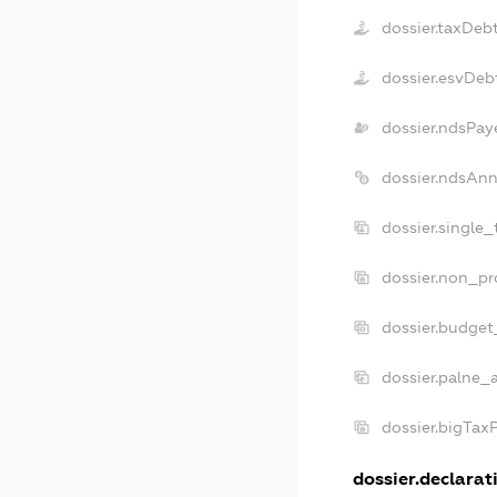
dossier.taxDeb
dossier.esvDeb
dossier.ndsPay
dossier.ndsAnn
dossier.single
dossier.non_pr
dossier.budget
dossier.palne_a
dossier.bigTax
dossier.declarati