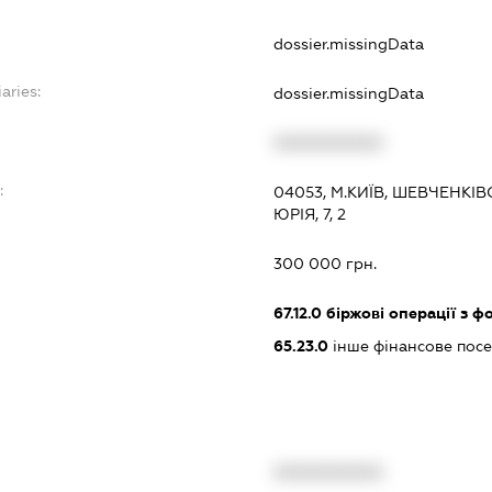
dossier.missingData
aries:
dossier.missingData
XXXXXXXXXX
:
04053, М.КИЇВ, ШЕВЧЕНК
ЮРІЯ, 7, 2
300 000 грн.
67.12.0
біржові операції з 
65.23.0
інше фінансове пос
XXXXXXXXXX