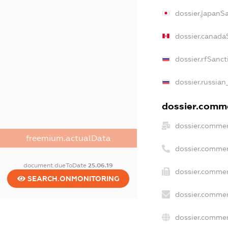
dossier.japanS
dossier.canada
dossier.rfSanct
dossier.russian
dossier.comme
dossier.commer
freemium.actualData
dossier.commer
document.dueToDate
25.06.19
dossier.commer
SEARCH.ONMONITORING
dossier.commer
dossier.commer