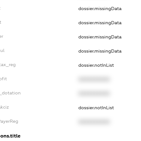
t
dossier.missingData
t
dossier.missingData
er
dossier.missingData
ul
dossier.missingData
_tax_reg
dossier.notInList
ofit
XXXXXXXXXX
_dotation
XXXXXXXXXX
kciz
dossier.notInList
PayerReg
XXXXXXXXXX
ons.title