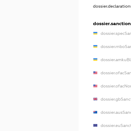
dossier.declaratio
dossier.sanction
dossier.specSa
dossier.rnboSa
dossier.amkuBl
dossier.ofacSa
dossier.ofacN
dossier.gbSanc
dossier.ausSan
dossier.euSanc