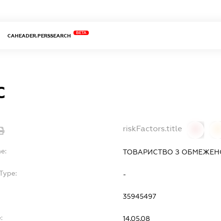
BETA
CAHEADER.PERSSEARCH
С
riskFactors.title
0
0
e:
ТОВАРИСТВО З ОБМЕЖЕН
Type:
-
35945497
:
14.05.08