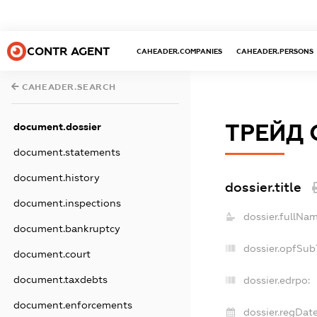
CONTR AGENT
CAHEADER.COMPANIES
CAHEADER.PERSONS
CAHEADER.SEARCH
ТРЕЙД 
document.dossier
document.statements
document.history
dossier.title
document.inspections
dossier.fullNam
document.bankruptcy
dossier.opfSub
document.court
document.taxdebts
dossier.edrpo:
document.enforcements
dossier.regDate