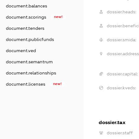
document.balances
dossier.heads:
document.scorings
new!
dossier.benefici
document.tenders
document.publicfunds
dossier.smida:
document.ved
dossier.address
document.semantrum
document.relationships
dossier.capital:
document.licenses
new!
dossier.kveds:
dossier.tax
dossier.staff