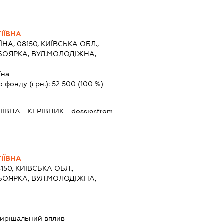
ІЇВНА
ЇНА, 08150, КИЇВСЬКА ОБЛ.,
 БОЯРКА, ВУЛ.МОЛОДІЖНА,
їна
о фонду (грн.):
52 500
(100 %)
ІЇВНА
-
КЕРІВНИК
- dossier.from
ІЇВНА
150, КИЇВСЬКА ОБЛ.,
 БОЯРКА, ВУЛ.МОЛОДІЖНА,
ирішальний вплив