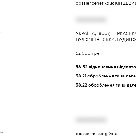
dossier.benefRole:
КІНЦЕВИ
XXXXXXXXXX
s:
УКРАЇНА, 18007, ЧЕРКАСЬК
ВУЛ.СМІЛЯНСЬКА, БУДИНОК
:
52 500 грн.
38.32
відновлення відсорто
38.21
оброблення та видале
38.22
оброблення та видале
XXXXXXXXXX
bt
dossier.missingData