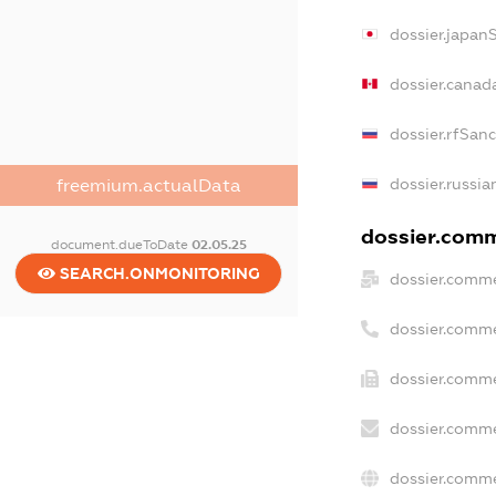
dossier.japan
dossier.canad
dossier.rfSan
dossier.russia
freemium.actualData
dossier.comme
document.dueToDate
02.05.25
SEARCH.ONMONITORING
dossier.comme
dossier.comme
dossier.comme
dossier.comme
dossier.comme