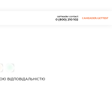
caHeader.contact
CAHEADER.GETTEST
0 (800) 210 102
0
0
ОЮ ВІДПОВІДАЛЬНІСТЮ