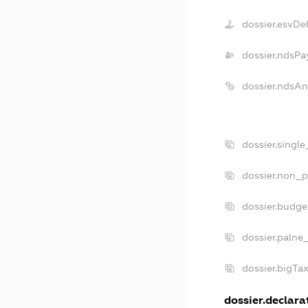
dossier.esvDe
dossier.ndsPa
dossier.ndsAn
dossier.singl
dossier.non_p
dossier.budge
dossier.palne
dossier.bigTa
dossier.declarat