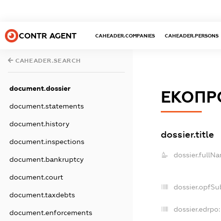
CONTR AGENT
CAHEADER.COMPANIES
CAHEADER.PERSONS
CAHEADER.SEARCH
document.dossier
ЕКОПР
document.statements
document.history
dossier.title
document.inspections
dossier.fullN
document.bankruptcy
document.court
dossier.opfSu
document.taxdebts
dossier.edrpo:
document.enforcements