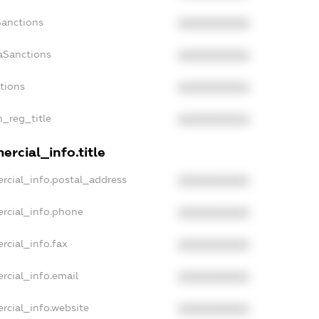
Sanctions
XXXXXXXXXX
aSanctions
XXXXXXXXXX
ctions
XXXXXXXXXX
n_reg_title
XXXXXXXXXX
rcial_info.title
rcial_info.postal_address
XXXXXXXXXX
rcial_info.phone
XXXXXXXXXX
rcial_info.fax
XXXXXXXXXX
rcial_info.email
XXXXXXXXXX
rcial_info.website
XXXXXXXXXX