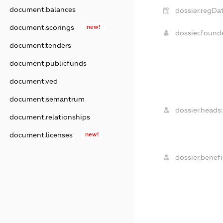
document.balances
dossier.regDat
document.scorings
new!
dossier.foun
document.tenders
document.publicfunds
document.ved
document.semantrum
dossier.heads:
document.relationships
document.licenses
new!
dossier.benefi