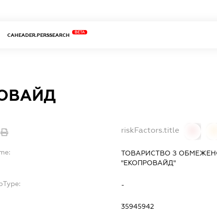
BETA
CAHEADER.PERSSEARCH
ОВАЙД
riskFactors.title
0
ame:
ТОВАРИСТВО З ОБМЕЖЕН
"ЕКОПРОВАЙД"
bType:
-
35945942