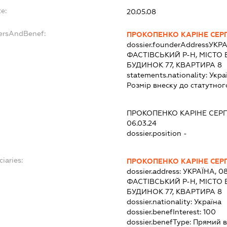
e:
20.05.08
dersAndBenef:
ПРОКОПЕНКО КАРІНЕ СЕРГ
dossier.founderAddress
УКРА
ФАСТІВСЬКИЙ Р-Н, МІСТО
БУДИНОК 77, КВАРТИРА 8
statements.nationality:
Укра
Розмір внеску до статутног
ПРОКОПЕНКО КАРІНЕ СЕРГ
06.03.24
dossier.position -
ciaries:
ПРОКОПЕНКО КАРІНЕ СЕРГ
dossier.address:
УКРАЇНА, 08
ФАСТІВСЬКИЙ Р-Н, МІСТО
БУДИНОК 77, КВАРТИРА 8
dossier.nationality:
Україна
dossier.benefInterest:
100
dossier.benefType:
Прямий в