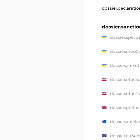
dossier.declarati
dossier.sanctio
dossier.specS
dossier.rnboS
dossier.amkuB
dossier.ofacS
dossier.ofac
dossier.gbSan
dossier.ausSa
dossier.euSan