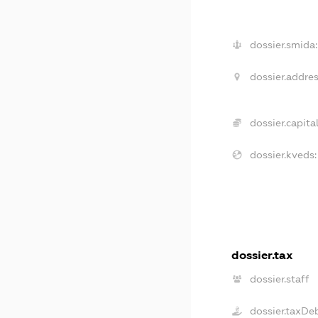
dossier.smida:
dossier.addres
dossier.capital
dossier.kveds:
dossier.tax
dossier.staff
dossier.taxDe