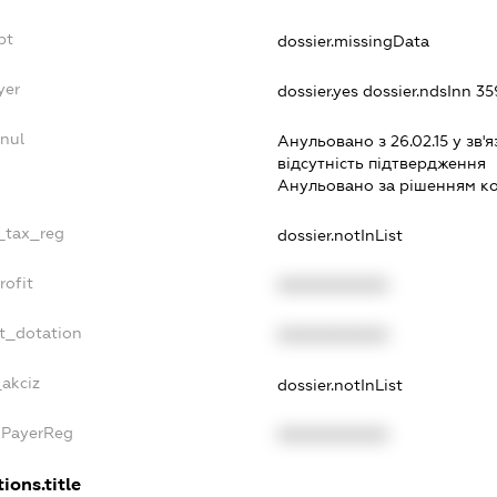
bt
dossier.missingData
yer
dossier.yes
dossier.ndsInn 
nul
Анульовано з 26.02.15 у зв'я
вiдсутнiсть пiдтвердження
Анульовано за рiшенням к
e_tax_reg
dossier.notInList
rofit
XXXXXXXXXX
t_dotation
XXXXXXXXXX
_akciz
dossier.notInList
xPayerReg
XXXXXXXXXX
ions.title