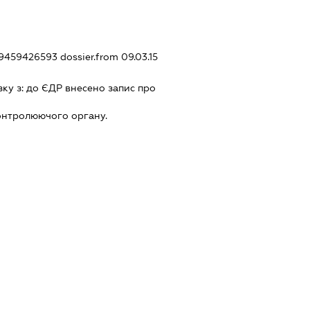
359459426593
dossier.from 09.03.15
зку з:
до ЄДР внесено запис про
онтролюючого органу.