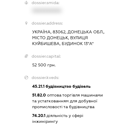
dossier.smida:
XXXXXXXXXX
dossier.address:
УКРАЇНА, 83062, ДОНЕЦЬКА ОБЛ.,
МІСТО ДОНЕЦЬК, ВУЛИЦЯ
КУЙБИШЕВА, БУДИНОК 13"А"
dossier.capital:
52 500 грн.
dossier.kveds:
45.21.1
будівництво будівель
51.82.0
оптова торгівля машинами
та устаткованням для добувної
промисловості та будівництва
74.20.1
діяльність у сфері
інжинірингу