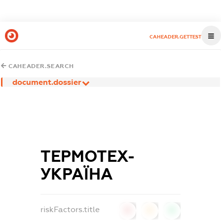
CAHEADER.GETTEST
CAHEADER.SEARCH
document.dossier
ТЕРМОТЕХ-
УКРАЇНА
riskFactors.title
0
0
0