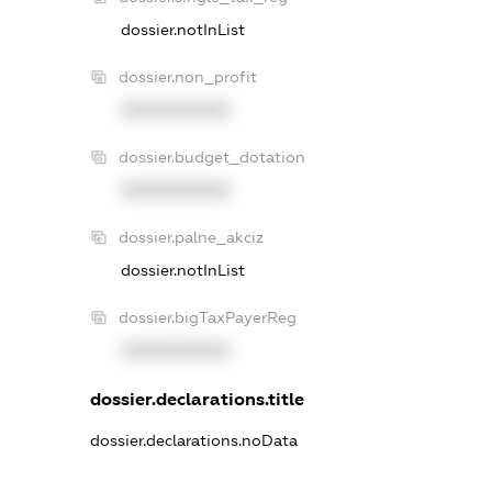
dossier.notInList
dossier.non_profit
XXXXXXXXXX
dossier.budget_dotation
XXXXXXXXXX
dossier.palne_akciz
dossier.notInList
dossier.bigTaxPayerReg
XXXXXXXXXX
dossier.declarations.title
dossier.declarations.noData