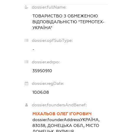
dossier.fullName:
ТОВАРИСТВО З ОБМЕЖЕНОЮ
ВІДПОВІДАЛЬНІСТЮ "ТЕРМОТЕХ-
УКРАЇНА"
dossier.opfSubType:
-
dossier.edrpo:
35950910
dossier.regDate:
10.06.08
dossier.foundersAndBenef:
МІХАЛЬОВ ОЛЕГ ІГОРОВИЧ
dossier.founderAddress
УКРАЇНА,
83038, ДОНЕЦЬКА ОБЛ., МІСТО
ДОНЕЦЬК, ВУЛИЦЯ