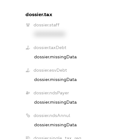
dossier.tax
dossier.staff
XXXXXXXXXX
dossier.taxDebt
dossier.missingData
dossier.esvDebt
dossier.missingData
dossier.ndsPayer
dossier.missingData
dossier.ndsAnnul
dossier.missingData
dossier.single_tax_reg