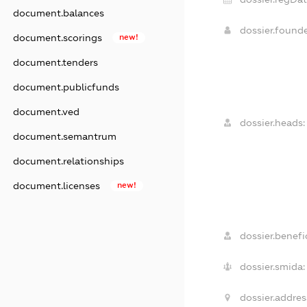
document.balances
dossier.found
document.scorings
new!
document.tenders
document.publicfunds
document.ved
dossier.heads:
document.semantrum
document.relationships
document.licenses
new!
dossier.benefic
dossier.smida:
dossier.addres