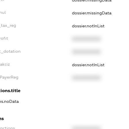
dossier.missingData
nul
dossier.missingData
_tax_reg
dossier.notInList
ofit
XXXXXXXXXX
t_dotation
XXXXXXXXXX
akciz
dossier.notInList
xPayerReg
XXXXXXXXXX
ions.title
ons.noData
ns
anctions
XXXXXXXXXX