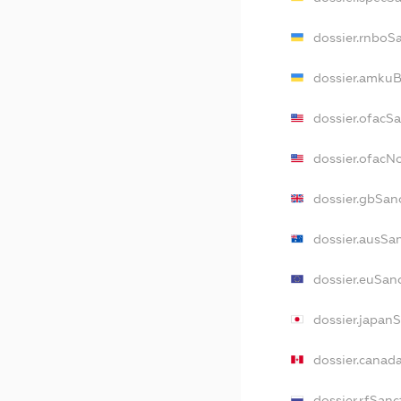
dossier.rnboS
dossier.amkuB
dossier.ofacS
dossier.ofac
dossier.gbSan
dossier.ausSa
dossier.euSan
dossier.japan
dossier.canad
dossier.rfSanc