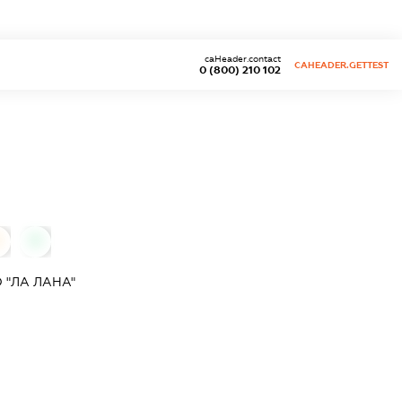
caHeader.contact
CAHEADER.GETTEST
0 (800) 210 102
0
 "ЛА ЛАНА"