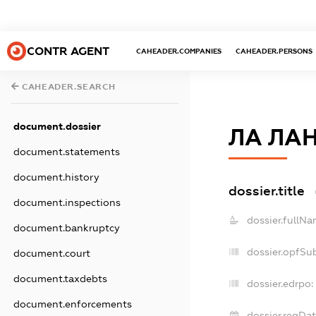
CONTR AGENT
CAHEADER.COMPANIES
CAHEADER.PERSONS
CAHEADER.SEARCH
document.dossier
ЛА ЛА
document.statements
document.history
dossier.title
document.inspections
dossier.fullNa
document.bankruptcy
dossier.opfSu
document.court
document.taxdebts
dossier.edrpo:
document.enforcements
dossier.regDat