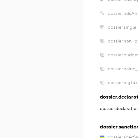
dossier.ndsAn
dossier.single
dossier.non_pr
dossier.budge
dossier.palne_
dossier.bigTa
dossier.declarat
dossier.declarati
dossier.sanctio
dossier.specS