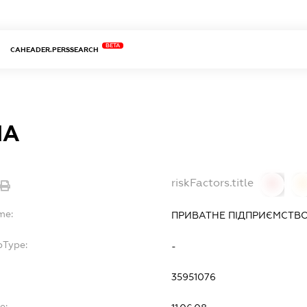
BETA
CAHEADER.PERSSEARCH
НА
riskFactors.title
0
0
me:
ПРИВАТНЕ ПІДПРИЄМСТВО
bType:
-
35951076
e: