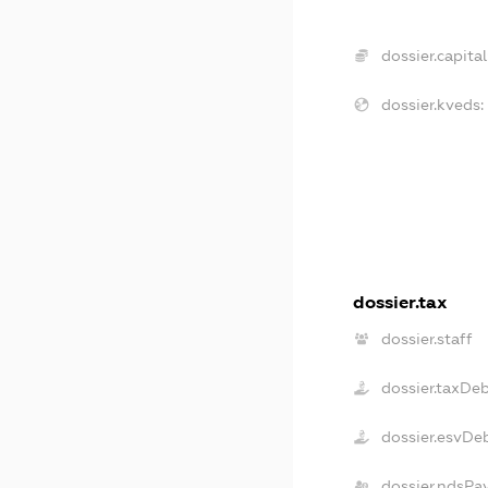
dossier.capital
dossier.kveds:
dossier.tax
dossier.staff
dossier.taxDe
dossier.esvDe
dossier.ndsPa