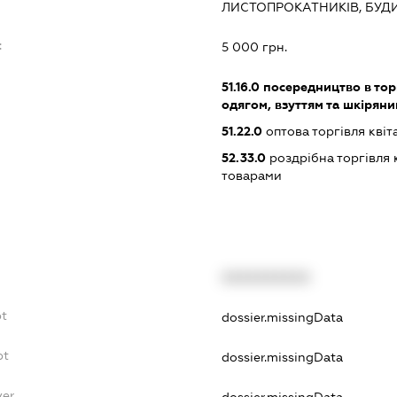
ЛИСТОПРОКАТНИКІВ, БУДИ
:
5 000 грн.
51.16.0
посередництво в тор
одягом, взуттям та шкірян
51.22.0
оптова торгівля кві
52.33.0
роздрібна торгівля
товарами
XXXXXXXXXX
bt
dossier.missingData
bt
dossier.missingData
yer