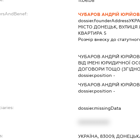
11.06.08
ersAndBenef:
ЧУБАРОВ АНДРІЙ ЮРІЙО
dossier.founderAddress
УКРА
МІСТО ДОНЕЦЬК, ВУЛИЦЯ 
КВАРТИРА 5
Розмір внеску до статутног
ЧУБАРОВ АНДРІЙ ЮРІЙО
ВІД ІМЕНІ ЮРИДИЧНОЇ ОС
ДОГОВОРИ ТОЩО (ЗГІДНО
dossier.position -
ЧУБАРОВ АНДРІЙ ЮРІЙО
dossier.position -
iaries:
dossier.missingData
XXXXXXXXXX
s:
УКРАЇНА, 83009, ДОНЕЦЬК