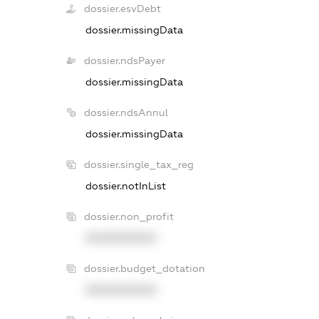
dossier.esvDebt
dossier.missingData
dossier.ndsPayer
dossier.missingData
dossier.ndsAnnul
dossier.missingData
dossier.single_tax_reg
dossier.notInList
dossier.non_profit
XXXXXXXXXX
dossier.budget_dotation
XXXXXXXXXX