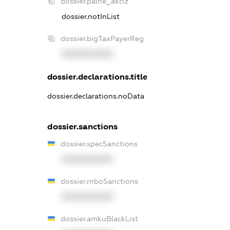
dossier.palne_akciz
dossier.notInList
dossier.bigTaxPayerReg
XXXXXXXXXX
dossier.declarations.title
dossier.declarations.noData
dossier.sanctions
dossier.specSanctions
XXXXXXXXXX
dossier.rnboSanctions
XXXXXXXXXX
dossier.amkuBlackList