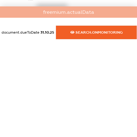
XXXXXXXXXX
freemium.actualData
dossier.commercial_info.email
XXXXXXXXXX
document.dueToDate
31.10.25
SEARCH.ONMONITORING
dossier.commercial_info.website
XXXXXXXXXX
dossier.commercial_info.activity
XXXXXXXXXX
freemium.exampleText_1
freemium.exampleText_2
freemium.anonymousPerSearch2
FREEMIUM.DETAILS
FREEMIUM.REGISTER