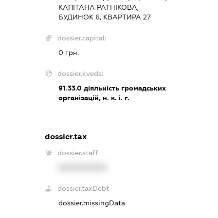
КАПІТАНА РАТНІКОВА,
БУДИНОК 6, КВАРТИРА 27
dossier.capital:
0 грн.
dossier.kveds:
91.33.0
діяльність громадських
організацій, н. в. і. г.
dossier.tax
dossier.staff
XXXXXXXXXX
dossier.taxDebt
dossier.missingData