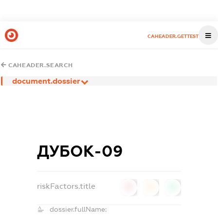
CAHEADER.GETTEST
CAHEADER.SEARCH
document.dossier
ДУБОК-09
riskFactors.title
0
0
0
dossier.fullName: