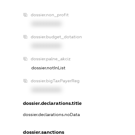
dossier.non_profit
XXXXXXXXXX
dossier.budget_dotation
XXXXXXXXXX
dossier.palne_akciz
dossier.notInList
dossier.bigTaxPayerReg
XXXXXXXXXX
dossier.declarations.title
dossier.declarations.noData
dossier.sanctions