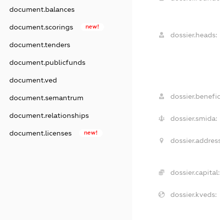
document.balances
document.scorings
new!
dossier.heads:
document.tenders
document.publicfunds
document.ved
dossier.benefic
document.semantrum
document.relationships
dossier.smida:
document.licenses
new!
dossier.address
dossier.capital:
dossier.kveds: