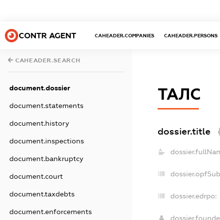
CONTR AGENT
CAHEADER.COMPANIES
CAHEADER.PERSONS
CAHEADER.SEARCH
document.dossier
ТАЛС
document.statements
document.history
dossier.title
document.inspections
dossier.fullNa
document.bankruptcy
dossier.opfSu
document.court
document.taxdebts
dossier.edrpo:
document.enforcements
dossier.found