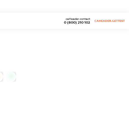
caHeader.contact
CAHEADER.GETTEST
0 (800) 210 102
0
Ч