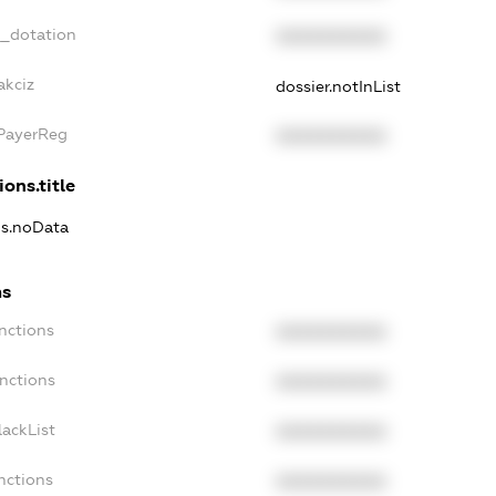
t_dotation
XXXXXXXXXX
akciz
dossier.notInList
xPayerReg
XXXXXXXXXX
ions.title
ns.noData
ns
nctions
XXXXXXXXXX
anctions
XXXXXXXXXX
lackList
XXXXXXXXXX
nctions
XXXXXXXXXX