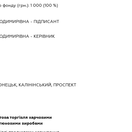
о фонду (грн.):
1 000
(100 %)
ЛОДИМИРІВНА
-
ПІДПИСАНТ
ЛОДИМИРІВНА
-
КЕРІВНИК
ОНЕЦЬК, КАЛІНІНСЬКИЙ, ПРОСПЕКТ
това торгівля харчовими
ютюновими виробами