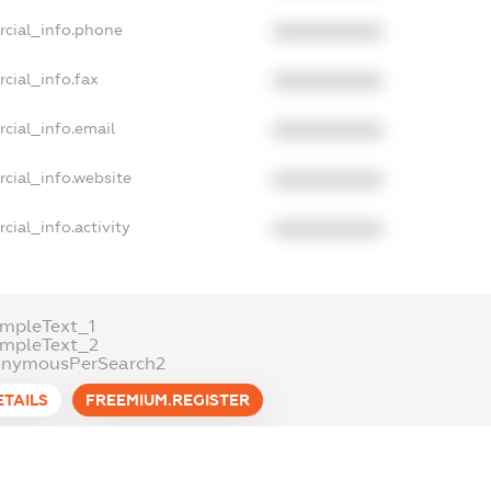
rcial_info.phone
XXXXXXXXXX
cial_info.fax
XXXXXXXXXX
cial_info.email
XXXXXXXXXX
cial_info.website
XXXXXXXXXX
cial_info.activity
XXXXXXXXXX
mpleText_1
ampleText_2
onymousPerSearch2
ETAILS
FREEMIUM.REGISTER