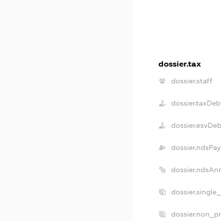
dossier.tax
dossier.staff
dossier.taxDeb
dossier.esvDe
dossier.ndsPay
dossier.ndsAn
dossier.single
dossier.non_pr