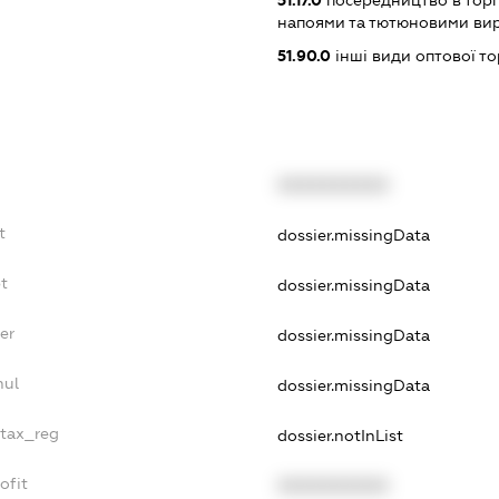
51.17.0
посередництво в торг
напоями та тютюновими ви
51.90.0
інші види оптової то
XXXXXXXXXX
t
dossier.missingData
bt
dossier.missingData
er
dossier.missingData
nul
dossier.missingData
_tax_reg
dossier.notInList
ofit
XXXXXXXXXX