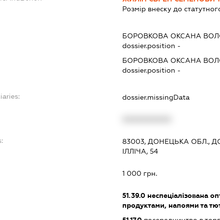
Розмір внеску до статутног
БОРОВКОВА ОКСАНА ВО
dossier.position -
БОРОВКОВА ОКСАНА ВО
dossier.position -
iaries:
dossier.missingData
XXXXXXXXXX
:
83003, ДОНЕЦЬКА ОБЛ., Д
ІЛЛІЧА, 54
1 000 грн.
51.39.0
неспеціалізована оп
продуктами, напоями та т