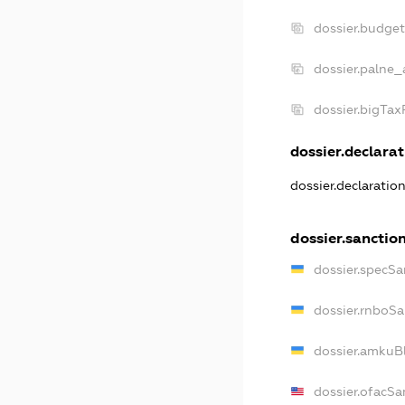
dossier.budge
dossier.palne_
dossier.bigTa
dossier.declarat
dossier.declaratio
dossier.sanctio
dossier.specSa
dossier.rnboS
dossier.amkuB
dossier.ofacSa