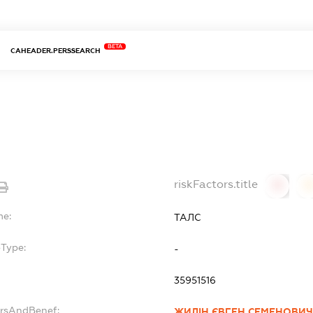
BETA
CAHEADER.PERSSEARCH
riskFactors.title
0
0
me:
ТАЛС
bType:
-
35951516
ersAndBenef:
ЖИЛІН ЄВГЕН СЕМЕНОВИ