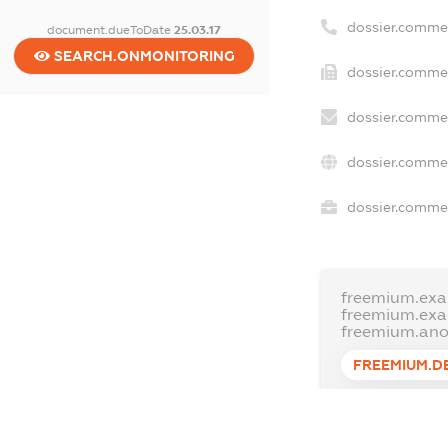
dossier.comme
document.dueToDate
25.03.17
SEARCH.ONMONITORING
dossier.commer
dossier.commer
dossier.commer
dossier.commer
freemium.exa
freemium.ex
freemium.an
FREEMIUM.D