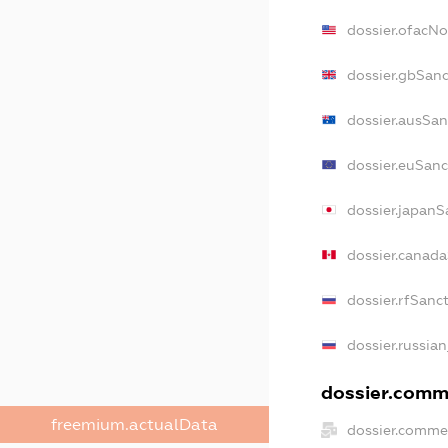
dossier.ofacN
dossier.gbSan
dossier.ausSan
dossier.euSanc
dossier.japanS
dossier.canad
dossier.rfSanc
dossier.russia
dossier.comme
freemium.actualData
dossier.comme