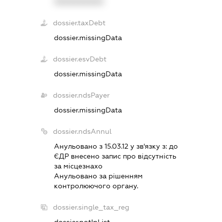
XXXXXXXXXX
dossier.taxDebt
dossier.missingData
dossier.esvDebt
dossier.missingData
dossier.ndsPayer
dossier.missingData
dossier.ndsAnnul
Анульовано з 15.03.12 у зв'язку з:
до
ЄДР внесено запис про вiдсутнiсть
за мiсцезнахо
Анульовано за рiшенням
контролюючого органу.
dossier.single_tax_reg
dossier.notInList