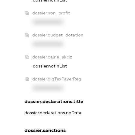
dossier.non_profit
XXXXXXXXXX
dossier.budget_dotation
XXXXXXXXXX
dossier.palne_akciz
dossier.notInList
dossier.bigTaxPayerReg
XXXXXXXXXX
dossier.declarations.title
dossier.declarations.noData
dossier.sanctions