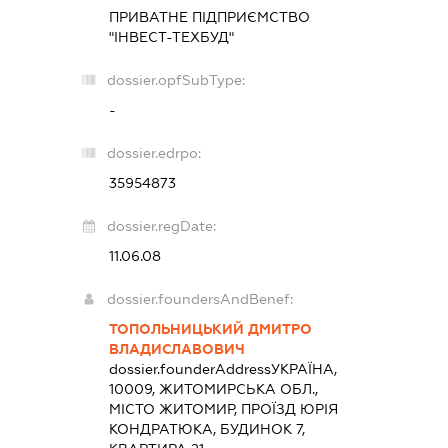
ПРИВАТНЕ ПІДПРИЄМСТВО
"ІНВЕСТ-ТЕХБУД"
dossier.opfSubType:
-
dossier.edrpo:
35954873
dossier.regDate:
11.06.08
dossier.foundersAndBenef:
ТОПОЛЬНИЦЬКИЙ ДМИТРО
ВЛАДИСЛАВОВИЧ
dossier.founderAddress
УКРАЇНА,
10009, ЖИТОМИРСЬКА ОБЛ.,
МІСТО ЖИТОМИР, ПРОЇЗД ЮРІЯ
КОНДРАТЮКА, БУДИНОК 7,