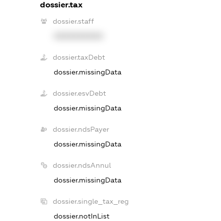
dossier.tax
dossier.staff
XXXXXXXXXX
dossier.taxDebt
dossier.missingData
dossier.esvDebt
dossier.missingData
dossier.ndsPayer
dossier.missingData
dossier.ndsAnnul
dossier.missingData
dossier.single_tax_reg
dossier.notInList