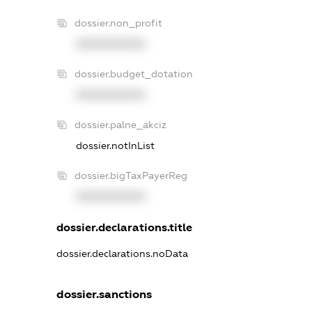
dossier.non_profit
XXXXXXXXXX
dossier.budget_dotation
XXXXXXXXXX
dossier.palne_akciz
dossier.notInList
dossier.bigTaxPayerReg
XXXXXXXXXX
dossier.declarations.title
dossier.declarations.noData
dossier.sanctions