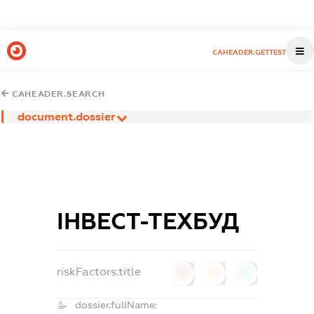
CAHEADER.GETTEST
CAHEADER.SEARCH
document.dossier
ІНВЕСТ-ТЕХБУД
riskFactors.title
0
0
0
dossier.fullName: