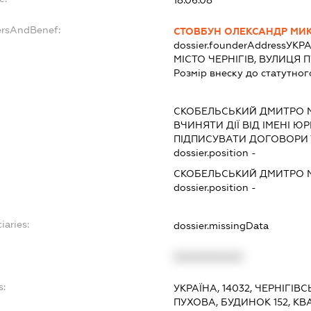
18.06.08
ersAndBenef:
СТОВБУН ОЛЕКСАНДР МИ
dossier.founderAddress
УКРА
МІСТО ЧЕРНІГІВ, ВУЛИЦЯ П
Розмір внеску до статутног
СКОБЕЛЬСЬКИЙ ДМИТРО
ВЧИНЯТИ ДІЇ ВІД ІМЕНІ Ю
ПІДПИСУВАТИ ДОГОВОРИ 
dossier.position -
СКОБЕЛЬСЬКИЙ ДМИТРО
dossier.position -
iaries:
dossier.missingData
XXXXXXXXXX
s:
УКРАЇНА, 14032, ЧЕРНІГІВС
ПУХОВА, БУДИНОК 152, КВ