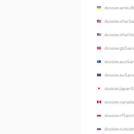
dossier.amkuB
dossier.ofacS
dossier.ofacN
dossier.gbSan
dossier.ausSa
dossier.euSan
dossier.japan
dossier.canad
dossier.rfSanc
dossier.russia