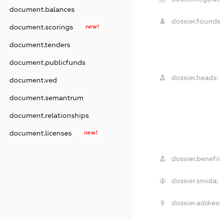
document.balances
dossier.found
document.scorings
new!
document.tenders
document.publicfunds
dossier.heads:
document.ved
document.semantrum
document.relationships
document.licenses
new!
dossier.benefic
dossier.smida:
dossier.addres