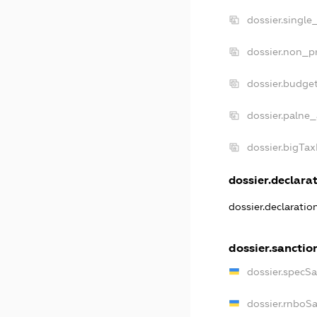
dossier.single
dossier.non_pr
dossier.budge
dossier.palne_
dossier.bigTa
dossier.declarat
dossier.declarati
dossier.sanctio
dossier.specS
dossier.rnboS