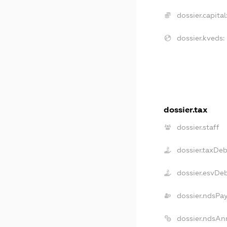
dossier.capital
dossier.kveds:
dossier.tax
dossier.staff
dossier.taxDeb
dossier.esvDe
dossier.ndsPa
dossier.ndsAn