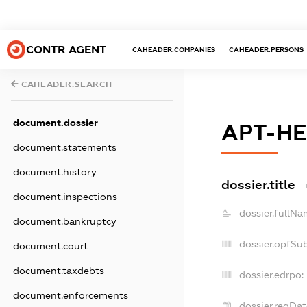
CONTR AGENT
CAHEADER.COMPANIES
CAHEADER.PERSONS
CAHEADER.SEARCH
document.dossier
АРТ-Н
document.statements
document.history
dossier.title
document.inspections
dossier.fullNa
document.bankruptcy
dossier.opfSu
document.court
document.taxdebts
dossier.edrpo:
document.enforcements
dossier.regDat