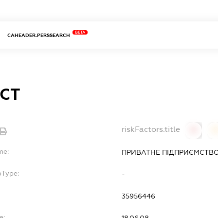
BETA
CAHEADER.PERSSEARCH
ЕСТ
riskFactors.title
0
0
me:
ПРИВАТНЕ ПІДПРИЄМСТВО
bType:
-
35956446
e: