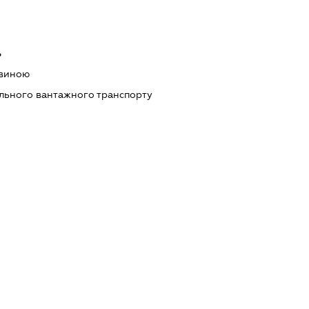
ь
евиною
ільного вантажного транспорту