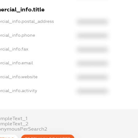
rcial_info.title
rcial_info.postal_address
XXXXXXXXXX
rcial_info.phone
XXXXXXXXXX
rcial_info.fax
XXXXXXXXXX
rcial_info.email
XXXXXXXXXX
rcial_info.website
XXXXXXXXXX
cial_info.activity
XXXXXXXXXX
ampleText_1
ampleText_2
onymousPerSearch2