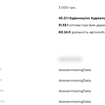
:
3 000 грн.
45.21.1
будівництво будівел
51.53.1
оптова торгівля дер
60.24.0
діяльність автомоб
XXXXXXXXXX
t
dossier.missingData
bt
dossier.missingData
yer
dossier.missingData
nul
dossier.missingData