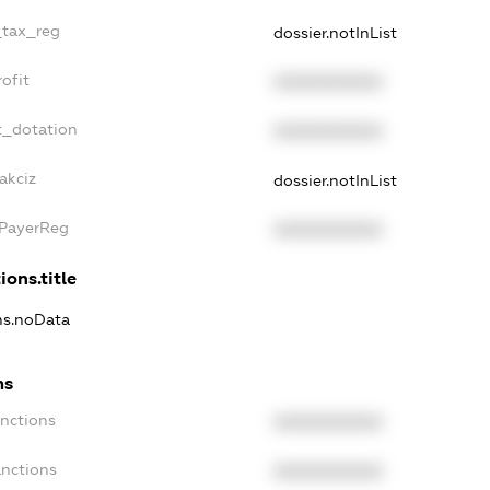
_tax_reg
dossier.notInList
ofit
XXXXXXXXXX
t_dotation
XXXXXXXXXX
akciz
dossier.notInList
xPayerReg
XXXXXXXXXX
ions.title
ons.noData
ns
anctions
XXXXXXXXXX
anctions
XXXXXXXXXX