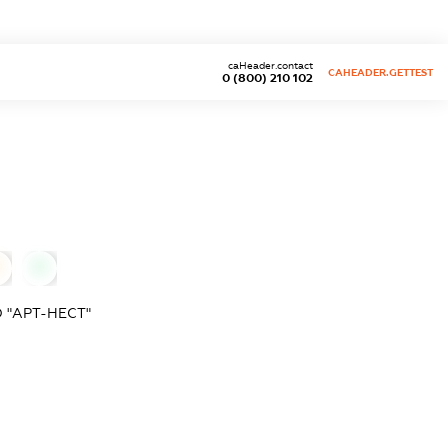
caHeader.contact
CAHEADER.GETTEST
0 (800) 210 102
0
 "АРТ-НЕСТ"