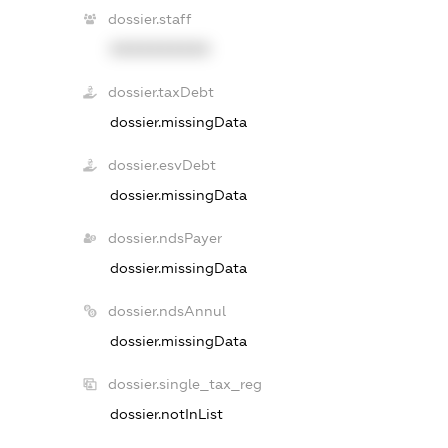
dossier.staff
XXXXXXXXXX
dossier.taxDebt
dossier.missingData
dossier.esvDebt
dossier.missingData
dossier.ndsPayer
dossier.missingData
dossier.ndsAnnul
dossier.missingData
dossier.single_tax_reg
dossier.notInList