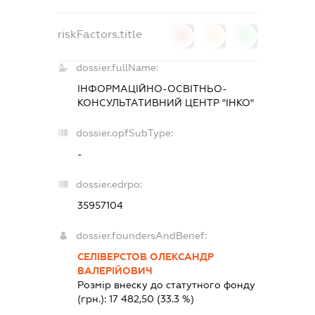
riskFactors.title
0
0
0
dossier.fullName:
ІНФОРМАЦІЙНО-ОСВІТНЬО-
КОНСУЛЬТАТИВНИЙ ЦЕНТР "ІНКО"
dossier.opfSubType:
-
dossier.edrpo:
35957104
dossier.foundersAndBenef:
СЕЛІВЕРСТОВ ОЛЕКСАНДР
ВАЛЕРІЙОВИЧ
Розмір внеску до статутного фонду
(грн.):
17 482,50
(33.3 %)