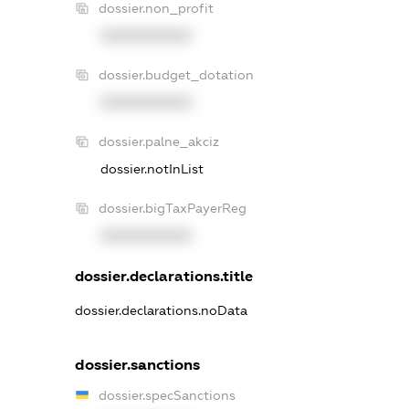
dossier.non_profit
XXXXXXXXXX
dossier.budget_dotation
XXXXXXXXXX
dossier.palne_akciz
dossier.notInList
dossier.bigTaxPayerReg
XXXXXXXXXX
dossier.declarations.title
dossier.declarations.noData
dossier.sanctions
dossier.specSanctions